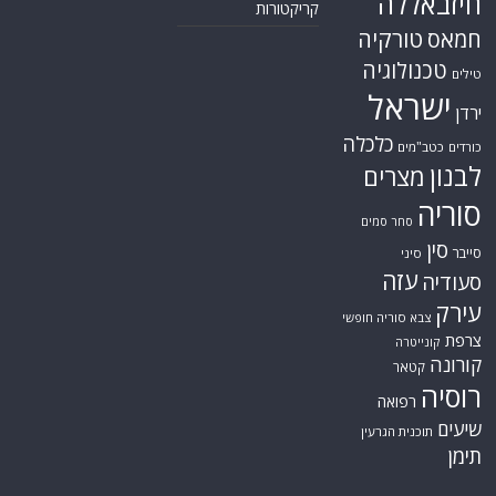
חיזבאללה
קריקטורות
טורקיה
חמאס
טכנולוגיה
טילים
ישראל
ירדן
כלכלה
כורדים
כטב"מים
לבנון
מצרים
סוריה
סחר סמים
סין
סייבר
סיני
עזה
סעודיה
עירק
צבא סוריה חופשי
צרפת
קונייטרה
קורונה
קטאר
רוסיה
רפואה
שיעים
תוכנית הגרעין
תימן