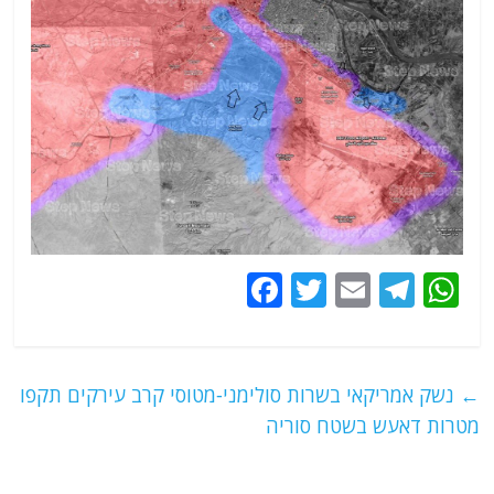
F
T
E
T
W
a
w
m
el
h
c
itt
ai
e
at
e
er
l
g
s
←
נשק אמריקאי בשרות סולימני-מטוסי קרב עירקים תקפו
b
ra
A
מטרות דאעש בשטח סוריה
o
m
p