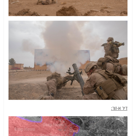
דיר א-זור: