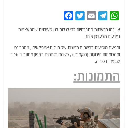
F
T
E
T
W
a
w
m
el
h
אין כמו הרשתות החברתיות כדי לגלות לנו פעילויות שהמעצמות
c
itt
ai
e
at
נמנעות מלעדכן אותנו.
e
er
l
g
s
והפעם מופיעות ברשתות תמונות של חיילים אמריקאים , מהמרינס
b
ra
A
ומהכומתות הירוקות (הוקמנדו) , כשהם נלחמים בצפון מחוז דיר א-זור
o
m
p
שבמזרח סוריה.
o
p
התמונות:
k