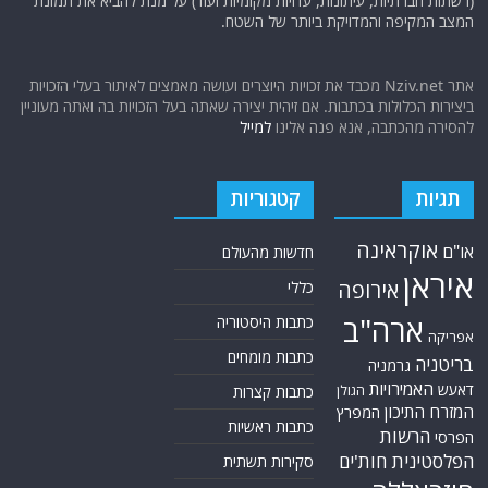
(רשתות חברתיות, עיתונות, עדויות מקומיות ועוד) על מנת להביא את תמונת
המצב המקיפה והמדויקת ביותר של השטח.
אתר Nziv.net מכבד את זכויות היוצרים ועושה מאמצים לאיתור בעלי הזכויות
ביצירות הכלולות בכתבות. אם זיהית יצירה שאתה בעל הזכויות בה ואתה מעוניין
להסירה מהכתבה, אנא פנה אלינו
למייל
תגיות
קטגוריות
אוקראינה
או"ם
חדשות מהעולם
איראן
אירופה
כללי
ארה"ב
כתבות היסטוריה
אפריקה
כתבות מומחים
בריטניה
גרמניה
האמירויות
דאעש
הגולן
כתבות קצרות
המזרח התיכון
המפרץ
כתבות ראשיות
הרשות
הפרסי
הפלסטינית
חות'ים
סקירות תשתית