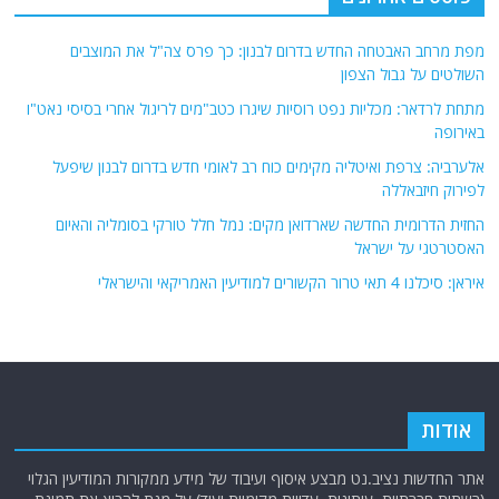
מפת מרחב האבטחה החדש בדרום לבנון: כך פרס צה"ל את המוצבים
השולטים על גבול הצפון
מתחת לרדאר: מכליות נפט רוסיות שיגרו כטב"מים לריגול אחרי בסיסי נאט"ו
באירופה
אלערביה: צרפת ואיטליה מקימים כוח רב לאומי חדש בדרום לבנון שיפעל
לפירוק חיזבאללה
החזית הדרומית החדשה שארדואן מקים: נמל חלל טורקי בסומליה והאיום
האסטרטגי על ישראל
איראן: סיכלנו 4 תאי טרור הקשורים למודיעין האמריקאי והישראלי
אודות
אתר החדשות נציב.נט מבצע איסוף ועיבוד של מידע ממקורות המודיעין הגלוי