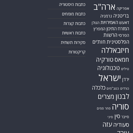
ארה"ב
כתבות היסטוריה
אפריקה
כתבות מומחים
בריטניה
גרמניה
האמירויות
דאעש
הגולן
כתבות קצרות
המזרח התיכון
המפרץ
כתבות ראשיות
הרשות
הפרסי
הפלסטינית
חות'ים
סקירות תשתית
חיזבאללה
קריקטורות
טורקיה
חמאס
טכנולוגיה
טילים
ישראל
ירדן
כלכלה
כורדים
כטב"מים
לבנון
מצרים
סוריה
סחר סמים
סין
סייבר
סיני
עזה
סעודיה
עירק