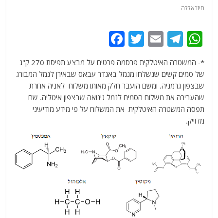
חיזבאללה
F
T
E
T
W
a
w
m
el
h
*- המשטרה האיטלקית פרסמה פרטים על מבצע תפיסת 270 ק"ג
c
itt
ai
e
at
של סמים קשים שנשלחו מנמל באנדר עבאס שבאירן לנמל המבורג
e
er
l
g
s
שבצפון גרמניה. ומשם הועבר חלק מאותו משלוח לאניה אחרת
b
ra
A
שהעבירה את משלוח הסמים לנמל גינואה שבצפון איטליה. שם
תפסה המשטרה האיטלקית את המשלוח על פי מידע מודיעיני
o
m
p
מדוייק.
o
p
k