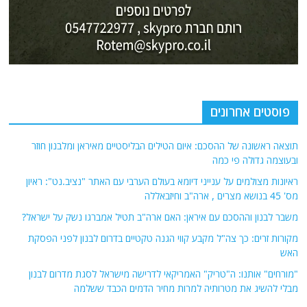
פוסטים אחרונים
תוצאה ראשונה של ההסכם: איום הטילים הבליסטיים מאיראן ומלבנון חוזר
ובעוצמה גדולה פי כמה
ראיונות מצולמים על ענייני דיומא בעולם הערבי עם האתר "נציב.נט": ראיון
מס' 45 בנושא מצרים , ארה"ב וחיזבאללה
משבר לבנון וההסכם עם איראן: האם ארה"ב תטיל אמברגו נשק על ישראל?
מקורות זרים: כך צה"ל מקבע קווי הגנה טקטיים בדרום לבנון לפני הפסקת
האש
"מורחים" אותנו: ה"טריק" האמריקאי לדרישה מישראל לסגת מדרום לבנון
מבלי להשיג את מטרותיה למרות מחיר הדמים הכבד ששלמה