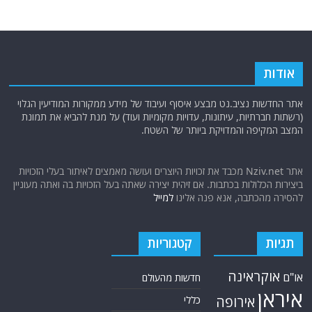
אודות
אתר החדשות נציב.נט מבצע איסוף ועיבוד של מידע ממקורות המודיעין הגלוי
(רשתות חברתיות, עיתונות, עדויות מקומיות ועוד) על מנת להביא את תמונת
המצב המקיפה והמדויקת ביותר של השטח.
אתר Nziv.net מכבד את זכויות היוצרים ועושה מאמצים לאיתור בעלי הזכויות
ביצירות הכלולות בכתבות. אם זיהית יצירה שאתה בעל הזכויות בה ואתה מעוניין
להסירה מהכתבה, אנא פנה אלינו
למייל
תגיות
קטגוריות
אוקראינה
או"ם
חדשות מהעולם
איראן
אירופה
כללי