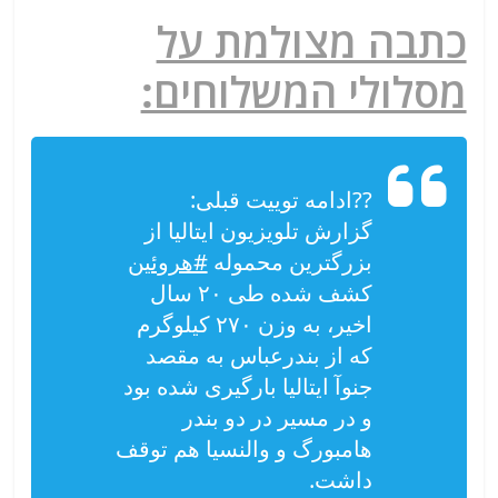
כתבה מצולמת על
מסלולי המשלוחים:
??ادامه توييت قبلى:
گزارش تلويزيون ايتاليا از
بزرگترين محموله
#هروئین
كشف شده طى ٢٠ سال
اخير، به وزن ٢٧٠ كيلوگرم
كه از بندرعباس به مقصد
جنوآ ايتاليا بارگيرى شده بود
و در مسير در دو بندر
هامبورگ و والنسيا هم توقف
داشت.