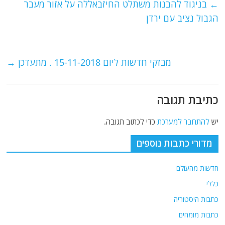
e
er
l
g
s
←
בניגוד להבנות משתלט החיזבאללה על אזור מעבר
b
ra
A
הגבול נציב עם ירדן
o
m
p
o
p
מבזקי חדשות ליום 15-11-2018 . מתעדכן
→
k
כתיבת תגובה
יש
להתחבר למערכת
כדי לכתוב תגובה.
מדורי כתבות נוספים
חדשות מהעולם
כללי
כתבות היסטוריה
כתבות מומחים