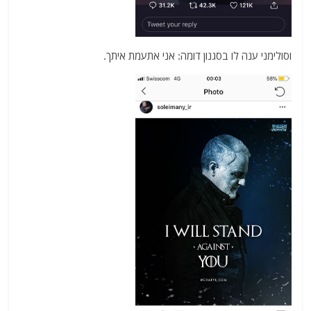
וסולימני ענה לו בסגנון דומה: אני אתעמת איתך.