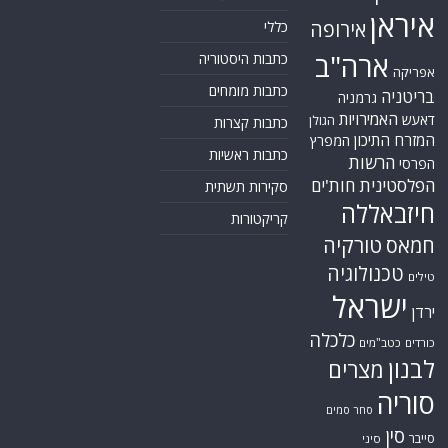
תגיות
קטגוריות
אוקראינה
או"ם
חדשות מהעולם
איראן
אירופה
כללי
ארה"ב
כתבות היסטוריה
אפריקה
כתבות מומחים
בריטניה
גרמניה
האמירויות
דאעש
הגולן
כתבות קצרות
המזרח התיכון
המפרץ
כתבות ראשיות
הרשות
הפרסי
הפלסטינית
חות'ים
סקירות תשתית
חיזבאללה
קריקטורות
טורקיה
חמאס
טכנולוגיה
טילים
ישראל
ירדן
כלכלה