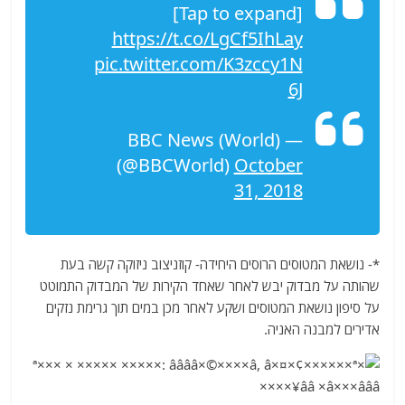
[Tap to expand]
https://t.co/LgCf5IhLay
pic.twitter.com/K3zccy1N
6J
— BBC News (World)
(@BBCWorld)
October
31, 2018
*- נושאת המטוסים הרוסים היחידה- קוזניצוב ניזוקה קשה בעת
שהותה על מבדוק יבש לאחר שאחד הקירות של המבדוק התמוטט
על סיפון נושאת המטוסים ושקע לאחר מכן במים תוך גרימת נזקים
אדירים למבנה האניה.