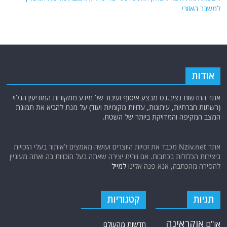
מתמיכה בנסראללה למקלט באירופה: הקשרים החשאיים של קצינים בכירים
קרימינלים ממשטר אסד
הציר הסודי: צרפת וחמאס נפגשו בחשאי
ריבונות תחת אש: התמרון האסטרטגי של עיראק ותגובת מדינות המפרץ
למשבר האזורי
אודות
אתר החדשות נציב.נט מבצע איסוף ועיבוד של מידע ממקורות המודיעין הגלוי
(רשתות חברתיות, עיתונות, עדויות מקומיות ועוד) על מנת להביא את תמונת
המצב המקיפה והמדויקת ביותר של השטח.
אתר Nziv.net מכבד את זכויות היוצרים ועושה מאמצים לאיתור בעלי הזכויות
ביצירות הכלולות בכתבות. אם זיהית יצירה שאתה בעל הזכויות בה ואתה מעוניין
להסירה מהכתבה, אנא פנה אלינו
למייל