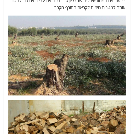
*- אזרחים במחוז אידליב שבצפון סוריה כורתים עצי זיתים כדי למכור
אותם למטרות חימום לקראת החורף הקרב.