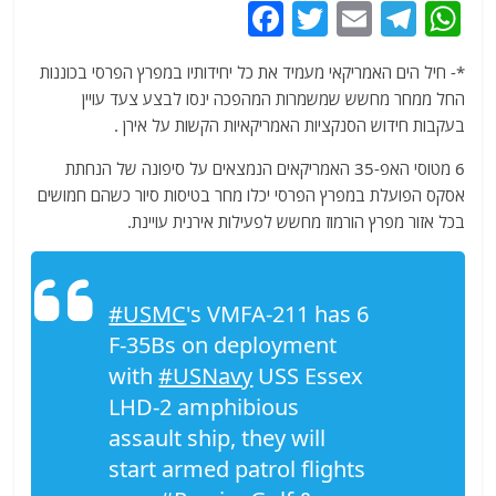
F
T
E
T
W
a
w
m
el
h
*- חיל הים האמריקאי מעמיד את כל יחידותיו במפרץ הפרסי בכוננות
c
itt
ai
e
at
החל ממחר מחשש שמשמרות המהפכה ינסו לבצע צעד עויין
e
er
l
g
s
בעקבות חידוש הסנקציות האמריקאיות הקשות על אירן .
b
ra
A
6 מטוסי האפ-35 האמריקאים הנמצאים על סיפונה של הנחתת
o
m
p
אסקס הפועלת במפרץ הפרסי יכלו מחר בטיסות סיור כשהם חמושים
o
p
בכל אזור מפרץ הורמוז מחשש לפעילות אירנית עויינת.
k
#USMC
's VMFA-211 has 6
F-35Bs on deployment
with
#USNavy
USS Essex
LHD-2 amphibious
assault ship, they will
start armed patrol flights