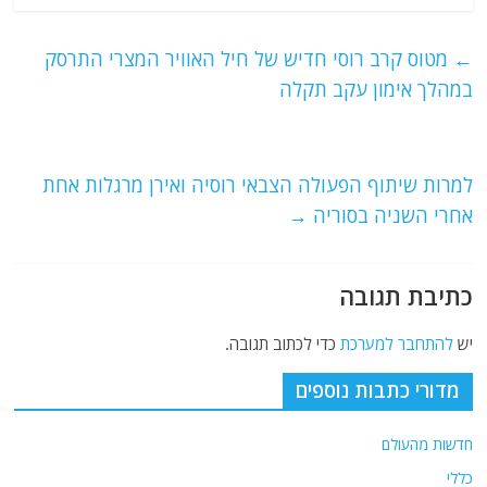
c
itt
ai
e
at
e
er
l
g
s
←
מטוס קרב רוסי חדיש של חיל האוויר המצרי התרסק
b
ra
A
במהלך אימון עקב תקלה
o
m
p
o
p
למרות שיתוף הפעולה הצבאי רוסיה ואירן מרגלות אחת
k
אחרי השניה בסוריה
→
כתיבת תגובה
יש
להתחבר למערכת
כדי לכתוב תגובה.
מדורי כתבות נוספים
חדשות מהעולם
כללי