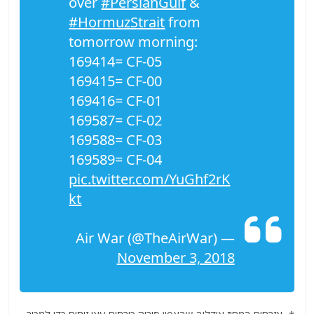
over
#PersianGulf
&
#HormuzStrait
from
tomorrow morning:
169414= CF-05
169415= CF-00
169416= CF-01
169587= CF-02
169588= CF-03
169589= CF-04
pic.twitter.com/YuGhf2rK
kt
— Air War (@TheAirWar)
November 3, 2018