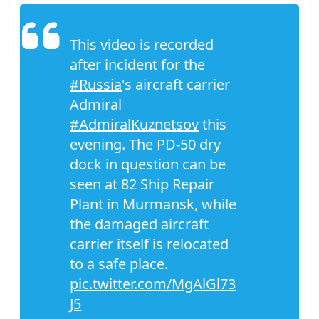
This video is recorded
after incident for the
#Russia
's aircraft carrier
Admiral
#AdmiralKuznetsov
this
evening. The PD-50 dry
dock in question can be
seen at 82 Ship Repair
Plant in Murmansk, while
the damaged aircraft
carrier itself is relocated
to a safe place.
pic.twitter.com/MgAlGl73
J5