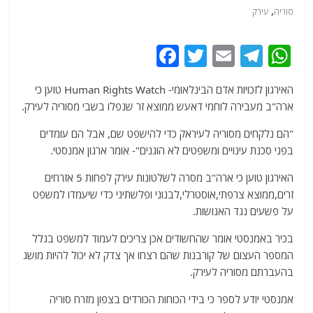
,
סוריה
עירק
F
T
E
T
W
a
w
m
el
h
האירגון לזכויות אדם הבינלאומי- Human Rights Watch טוען כי
c
itt
ai
e
at
ארה"ב מעבירה לוחמי דאעש ממוצא זר שנפלו בשבי מסוריה לעירק.
e
er
l
g
s
"הם נלקחים מסוריה לעיראק כדי להישפט שם, אבל הם עומדים
b
ra
A
בפני סכנת עינויים ומשפטים לא הוגנים"- אומר ארגון אמנסטי.
o
m
p
האירגון טוען כי ארה"ב מסרה לשלטונות עירק לפחות 5 אזרחים
o
p
זרים,ממוצא צרפתי,אוסטרלי,לבנוני ופלשתיני כדי שיעמדו למשפט
k
על פשעים נגד האנושות.
בכיר באמנסטי אומר שהחשודים אכן צריכים לעמוד למשפט בגלל
המספר העצום של קורבנות שהם רצחו אך צדק לא יכול להיות מושג
בהעברתם מסוריה לעירק.
אמנסטי יודע לספר כי בידי הכוחות הכורדים בצפון מזרח סוריה