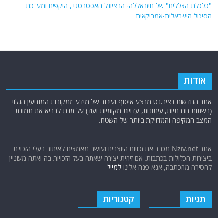
"כלכלת הצללים" של חיזבאללה- הרציונל האסטרטגי , היקפים ומערכת
הסיכול הישראלית-אמריקאית
אודות
אתר החדשות נציב.נט מבצע איסוף ועיבוד של מידע ממקורות המודיעין הגלוי
(רשתות חברתיות, עיתונות, עדויות מקומיות ועוד) על מנת להביא את תמונת
המצב המקיפה והמדויקת ביותר של השטח.
אתר Nziv.net מכבד את זכויות היוצרים ועושה מאמצים לאיתור בעלי הזכויות
ביצירות הכלולות בכתבות. אם זיהית יצירה שאתה בעל הזכויות בה ואתה מעוניין
להסירה מהכתבה, אנא פנה אלינו
למייל
תגיות
קטגוריות