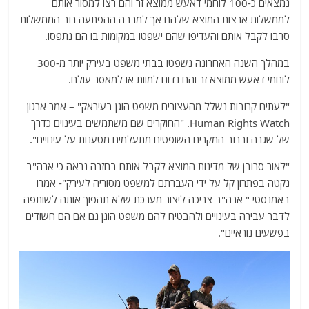
נמצאים כ-100 לוחמי דאעש ממוצא זר והם רצו למסור אותם
לממשלות ארצות המוצא שלהם אך למרבה ההפתעה רוב הממשלות
סרבו לקבל אותם והעדיפו שהם ישפטו במקומות בו הם נתפסו.
במהלך השנה האחרונה נשפטו בבתי משפט בעירק יותר מ-300
לוחמי דאעש ממוצא זר והם נדונו למוות או למאסר עולם.
"לעתים קרובות נשלל מהעצורים משפט הוגן בעיראק" – אמר ארגון
Human Rights Watch. "החוקרים שם משתמשים בעינוים כדרך
של שגרה וברוב המקרים השופטים מתעלמים מטענות על עינויים".
"לאור סרובן של מדינות המוצא לקבל אותם בחזרה נראה כי ארה"ב
נקטה בפתרון קל על ידי העברתם למשפט מסוריה לעירק"- אמרו
באמנסטי " ארה"ב צריכה ליצור מערכת שלא תהפוך אותה לשותפה
לדבר עבירה בעינויים ולהבטיח להם משפט הוגן גם אם הם חשודים
בפשעים נוראיים".