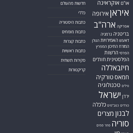
אוקראינה
או"ם
חדשות מהעולם
איראן
אירופה
כללי
ארה"ב
כתבות היסטוריה
אפריקה
כתבות מומחים
בריטניה
גרמניה
האמירויות
דאעש
הגולן
כתבות קצרות
המזרח התיכון
המפרץ
כתבות ראשיות
הרשות
הפרסי
הפלסטינית
חות'ים
סקירות תשתית
חיזבאללה
קריקטורות
טורקיה
חמאס
טכנולוגיה
טילים
ישראל
ירדן
כלכלה
כורדים
כטב"מים
לבנון
מצרים
סוריה
סחר סמים
סין