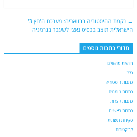
a
w
m
el
h
c
itt
ai
e
at
e
er
l
g
s
←
נקמת ההיסטוריה בבוואריה: מערכת ה'חץ 3'
b
ra
A
הישראלית תוצב בבסיס נאצי לשעבר בגרמניה
o
m
p
o
p
מדורי כתבות נוספים
k
חדשות מהעולם
כללי
כתבות היסטוריה
כתבות מומחים
כתבות קצרות
כתבות ראשיות
סקירות תשתית
קריקטורות