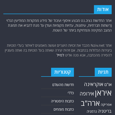
אודות
אתר החדשות נציב.נט מבצע איסוף ועיבוד של מידע ממקורות המודיעין הגלוי
(רשתות חברתיות, עיתונות, עדויות מקומיות ועוד) על מנת להביא את תמונת
המצב המקיפה והמדויקת ביותר של השטח.
אתר Nziv.net מכבד את זכויות היוצרים ועושה מאמצים לאיתור בעלי הזכויות
ביצירות הכלולות בכתבות. אם זיהית יצירה שאתה בעל הזכויות בה ואתה מעוניין
להסירה מהכתבה, אנא פנה אלינו
למייל
תגיות
קטגוריות
אוקראינה
או"ם
חדשות מהעולם
איראן
אירופה
כללי
ארה"ב
כתבות היסטוריה
אפריקה
כתבות מומחים
בריטניה
גרמניה