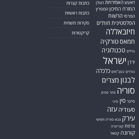
האמירויות
דאעש
הגולן
כתבות קצרות
המזרח התיכון
המפרץ
כתבות ראשיות
הרשות
הפרסי
הפלסטינית
חות'ים
סקירות תשתית
חיזבאללה
קריקטורות
טורקיה
חמאס
טכנולוגיה
טילים
ישראל
ירדן
כלכלה
כורדים
כטב"מים
לבנון
מצרים
סוריה
סחר סמים
סין
סייבר
סיני
עזה
סעודיה
עירק
צבא סוריה חופשי
צרפת
קונייטרה
קורונה
קטאר