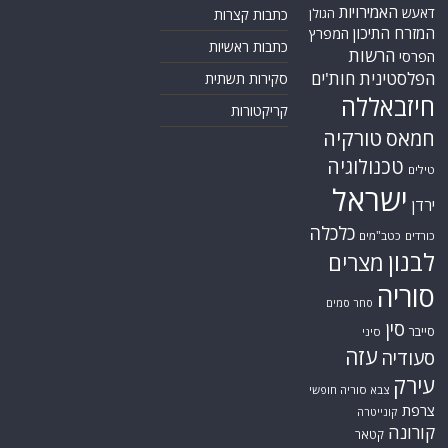
האמירויות
דאעש
הגולן
כתבות קצרות
המזרח התיכון
המפרץ
כתבות ראשיות
הרשות
הפרסי
הפלסטינית
חות'ים
סקירות תשתית
חיזבאללה
קריקטורות
טורקיה
חמאס
טכנולוגיה
טילים
ישראל
ירדן
כלכלה
כורדים
כטב"מים
לבנון
מצרים
סוריה
סחר סמים
סין
סייבר
סיני
עזה
סעודיה
עירק
צבא סוריה חופשי
צרפת
קונייטרה
קורונה
קטאר