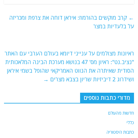
c
itt
ai
e
at
e
er
l
g
s
←
קרב מוקשים בהורמוז: איראן דוחה את צרפת ומכריזה
b
ra
A
על בלעדיות במצר
o
m
p
o
p
ראיונות מצולמים על ענייני דיומא בעולם הערבי עם האתר
k
"נציב.נט": ראיון מס' 47 בנושא מערכת הבינה המלאכותית
הסודית שאיתרה את הנווט האמריקאי שהופל בשמי איראן
ושידרוג 2 דיביזיות שריון בצבא מצרים
→
מדורי כתבות נוספים
חדשות מהעולם
כללי
כתבות היסטוריה