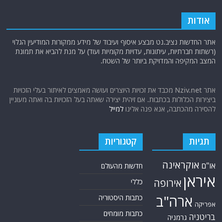
אודות
אתר החדשות נציב.נט מבצע איסוף ועיבוד של מידע ממקורות המודיעין הגלוי
(רשתות חברתיות, עיתונות, עדויות מקומיות ועוד) על מנת להביא את תמונת
המצב המקיפה והמדויקת ביותר של השטח.
אתר Nziv.net מכבד את זכויות היוצרים ועושה מאמצים לאיתור בעלי הזכויות
ביצירות הכלולות בכתבות. אם זיהית יצירה שאתה בעל הזכויות בה ואתה מעוניין
להסירה מהכתבה, אנא פנה אלינו
למייל
תגיות
קטגוריות
אוקראינה
או"ם
חדשות מהעולם
איראן
אירופה
כללי
ארה"ב
כתבות היסטוריה
אפריקה
כתבות מומחים
בריטניה
גרמניה