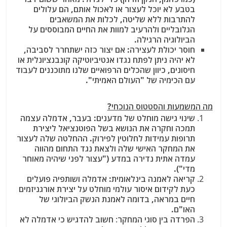
בטבע לא יוכל לעצור או לאכול אותם, הם עלולים
להתרבות ללא שליטה, לכלות את המשאבים
הגלובליים ולהרעיב למוות את החיים המבוססים על
הביולוגיה הרגילה.
חוסר יכולת לעצירה
: אם יצור כזה ישתחרר לסביבה,
לא יהיה ניתן לפתח נגדו אנטיביוטיקה קונבנציונלית או
חיסונים, כיוון שהכלים הרפואיים שלנו מתוכננים לעבוד
עם הכימיה של "העולם האמיתי".
מה המשמעות והסטטוס הנוכחי?
שינוי גישה מוחלט של מדענים
: בעבר, אדמלה עצמה
תמכה וחקרה את הנושא בשל הפוטנציאל ליצירת
תרופות עמידות לחלוטין לפירוק. ההחלטה שלה לעצור
את המחקר האישי שלה ולצאת נגד התחום מהווה
עמדה אתית נדירה במדע ("עצור לפני שיהיה מאוחר
מדי").
קריאה לאמנה בינלאומית
: אדמלה ושותפיה פועלים
כעת לקידום איסור עולמי מוחלט על יצירת אורגניזמים
חיים במראה, בדומה לאמנת הנשק הביולוגי של
האו"ם.
הפרדה בין סוגי המחקר
:
חשוב להדגיש כי אדמלה לא