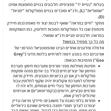
בעלות "נטיית יד" ספציפית: חלבונים בנויים מחומצות אמינו
"שמאליות" (L), ודנ"א וסוכרים בנויים ממולקולות "ימניות"
(D).
מחקר "חיים במראה" שואף לבנות יצור חי מאפס (כמו חיידק
סינתטי) שבו כל המולקולות הפוכות לחלוטין
, כמו השתקפות
במראה: חלבונים ימניים ודנ"א שמאלי.
מה כל כך מפחיד בנושא?
אדמלה ומדענים אחרים הבינו שהפוטנציאל ההרסני של
אורגניזם כזה בטבע דומה לתרחיש בלהות מדעי ("Grey
Goo") מהסיבות הבאות:
חסינות מוחלטת מפני טורפים ומערכות חיסון
: מערכת
החיסון של יצורים חיים (כולל בני אדם) מזהה ותוקפת
מולקולות רק אם הן בכיווניות הטבעית. חיידק מראה
שיימלט למערכת אקולוגית יהיה שקוף לחלוטין עבור
מערכות החיסון של בעלי חיים וצמחים, ולא יהיו לו
טורפים טבעיים, וירוסים (בקטריופאג'ים) או אנזימים
שיכולים לפרק אותו.
תחרות בלתי הוגנת על משאבים
: חיידקי מראה עדיין
יצטרכו לצרוך חומרי תזונה בסיסיים שאינם כיראליים
(כמו פחמן, חנקן וזרחן) כדי לגדול. מאחר ששום דבר