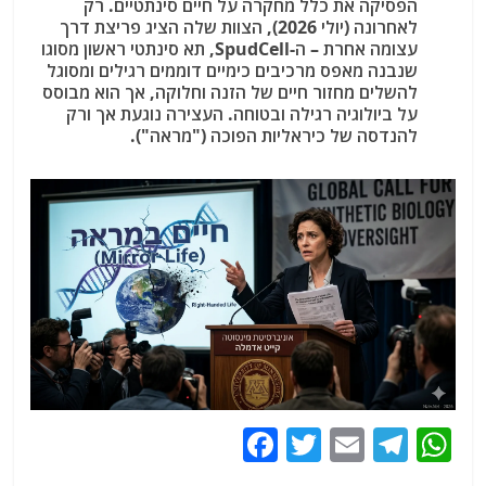
הפסיקה
את כלל מחקרה על חיים סינתטיים. רק
לאחרונה (יולי 2026), הצוות שלה הציג פריצת דרך
עצומה אחרת – ה-SpudCell
, תא סינתטי ראשון מסוגו
שנבנה מאפס מרכיבים כימיים דוממים רגילים ומסוגל
להשלים מחזור חיים של הזנה וחלוקה, אך הוא מבוסס
על ביולוגיה רגילה ובטוחה. העצירה נוגעת אך ורק
להנדסה של כיראליות הפוכה ("מראה").
F
T
E
T
W
a
w
m
el
h