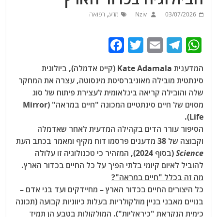
,
03/07/2026
Nziv
מדע
רפואה
F
T
E
T
W
a
w
m
el
h
המדענית Kate Adamala
(קייט אדמלה), ביולוגית
c
itt
ai
e
at
סינתטית מובילה מאוניברסיטת מינסוטה, עצרה את המחקר
e
er
l
g
s
שלה והובילה קריאה בינלאומית לעצירת פיתוח של סוג
b
ra
A
מסוים של חיים סינתטיים המכונה "חיים במראה" (Mirror
.
Life)
o
m
p
הסיפור עורר הדים בקהילה המדעית לאחר שאדמלה
o
p
וקבוצה של 38 מדענים פרסמו דוח מקיף ומאמר בכתב העת
k
Science
(בסוף 2024), המזהיר כי טכנולוגיה זו עלולה
להוביל לאיום קיומי בלתי הפיך על כל החיים בכדור הארץ
.
מה זה בכלל "חיים במראה"?
כל היצורים החיים בכדור הארץ – מחיידקים ועד בני אדם –
בנויים מאבני בניין מולקולריות בעלות כיווניות קבועה (תכונה
כימית הנקראת "כיראליות"). המולקולות בטבע הן תמיד