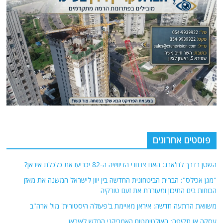
פוסטים אחרונים
השטן בדרך לח'ארג: האם צנחני הדיוויזיה ה-82 יכריעו את כלכלת איראן?
"מגן אכילס": הברית הביטחונית החדשה בין יוון לישראל המשנה את מאזן
הכוחות בים התיכון ומעוררת את זעם טורקיה
משוואת הרתעה חדשה: איראן מאיימת ב'פעולה היסטורית' מול ארה"ב
עסקה או תקיפה: האולטימטום האמריקני החדש לאיראן