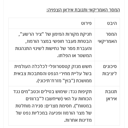
המסר האמריקאי ותגובת איראן הצפויה:
היבט
פירוט
המסר
חניקת מקורות המימון של "ציר הרשע",
האמריקאי
הבטחת מעבר חופשי במצר הורמוז,
והעברת מסר של נחישות לשינוי התנהגות
המשטר או הפלתו.
סיכונים
חשש מנזק קטסטרופלי לכלכלה העולמית
ליציבות
בשל עליית מחירי הנפט והסתבכות צבאית
ממושכת ("בוץ" מזרח־תיכוני).
תגובת
תקיפות נגד:
שימוש בטילים וכטב"מים נגד
איראן
הכוחות על האי (שייחשבו ל"ברווזים
במטווח"). חסימת מצרים:
סגירה מוחלטת
של מצר הורמוז ופגיעה במכליות נפט של
מדינות אחרות.