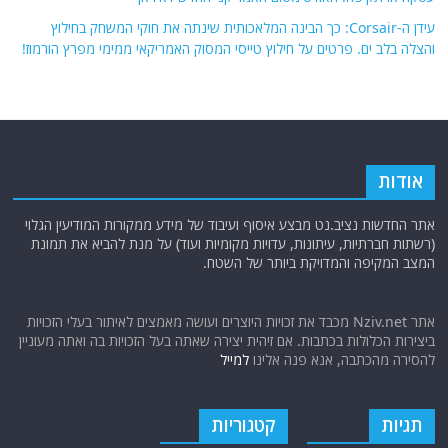
עידן ה-Corsair: כך הבינה המלאכותית שינתה את חוקי המשחק בחילוץ
והצלה בלב ים. פרטים על חילוץ טייסי המסוק האמריקאי ממימי מפרץ הורמוז!
אודות
אתר החדשות נציב.נט מבצע איסוף ועיבוד של מידע ממקורות המודיעין הגלוי
(רשתות חברתיות, עיתונות, עדויות מקומיות ועוד) על מנת להביא את תמונת
המצב המקיפה והמדויקת ביותר של השטח.
אתר Nziv.net מכבד את זכויות היוצרים ועושה מאמצים לאיתור בעלי הזכויות
ביצירות הכלולות בכתבות. אם זיהית יצירה שאתה בעל הזכויות בה ואתה מעוניין
להסירה מהכתבה, אנא פנה אלינו
למייל
תגיות
קטגוריות