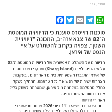
,
הפרסי
נפט
F
T
E
T
W
a
w
m
el
h
סוכנות רוייטרס טוענת כי הדיוויזיה המוטסת
c
itt
ai
e
at
ה־82 של צבא ארה״ב, המכונה "דיוויזיית
e
er
l
g
s
השטן", צפויה בקרוב להשתלט על איי
b
ra
A
הנפט של איראן.
o
m
p
הדיווחים על השתלטות אפשרית של הדיוויזיה המוטסת ה־82
o
p
על אי הנפט ח'ארג (Kharg Island) ומתקני נפט נוספים
k
של איראן התגברו משמעותית בימים האחרונים , בעקבות
הצהרות ישירות של הנשיא דונלד טראמפ
. המהלך נשקל
כחלק מהסלמה במלחמה מול איראן, שמטרתה לשתק כליל
את הכנסות המשטר מנפט.
מאחורי הדיווח
הצהרת הנשיא:
ב־11 ביוני 2026 פרסם טראמפ כי
בכוונתו להשתלט על ח'ארג ועל תשתיות נפט וגז