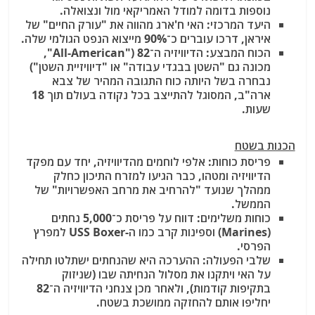
נוספות בדומה למודל האמריקאי מול ונצואלה.
היעד המרכזי:
האי ח'ארג מהווה את "עורק החיים" של
איראן, דרכו עוברים כ־90% מייצוא הנפט הגולמי
שלה.
הכוח המבצע:
הדיוויזיה ה־82 ("All-American",
מכונה גם "השטן בבגדי עבודה" או "דיוויזיית השטן")
נבחרה בשל היותה כוח התגובה המהיר
של צבא
ארה"ב, המסוגל להתייצב בכל נקודה בעולם תוך 18
שעות.
הכנות בשטח
פריסת כוחות:
אלפי לוחמים מהדיוויזיה, יחד עם מפקד
הדיוויזיה ומטהו, כבר הגיעו למזרח התיכון כחלק
ממהלך שנועד "להרחיב את מרחב האפשרויות" של
הממשל.
כוחות משלימים:
דווח על פריסת כ־5,000 נחתים
(Marines)
וספינות קרב כמו ה-USS Boxer למפרץ
הפרסי.
שלבי הפעולה:
ההערכה היא שהנחתים ישתלטו תחילה
על האי ויתקנו את מסלול הנחיתה שבו (שניזוק
בתקיפות קודמות), ולאחר מכן צנחני הדיוויזיה ה־82
יחליפו אותם להחזקה ממושכת בשטח.