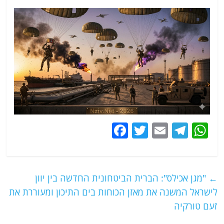
F
T
E
T
W
a
w
m
el
h
c
itt
ai
e
at
e
er
l
g
s
←
"מגן אכילס": הברית הביטחונית החדשה בין יוון
b
ra
A
לישראל המשנה את מאזן הכוחות בים התיכון ומעוררת את
o
m
p
זעם טורקיה