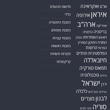
אוקראינה
או"ם
חדשות מהעולם
איראן
אירופה
כללי
ארה"ב
כתבות היסטוריה
אפריקה
כתבות מומחים
בריטניה
גרמניה
האמירויות
דאעש
הגולן
כתבות קצרות
המזרח התיכון
המפרץ
כתבות ראשיות
הרשות
הפרסי
הפלסטינית
חות'ים
סקירות תשתית
חיזבאללה
קריקטורות
טורקיה
חמאס
טכנולוגיה
טילים
ישראל
ירדן
כלכלה
כורדים
כטב"מים
לבנון
מצרים
סוריה
סחר סמים