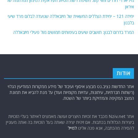
מיליארדי דולרים וחוזי קש: חשיפת רשת הסיוע העיראקית למימון המלחמה של
איראן
יחידה 121 – יחידת הצללים החשאית של חיזבאללה שנועדה לבלום מרד שיעי
בלבנון
המרד בדרום לבנון: תושבים שיעים בעימותים חמושים מול פעילי חיזבאללה
אודות
אתר החדשות נציב.נט מבצע איסוף ועיבוד של מידע ממקורות המודיעין הגלוי
(רשתות חברתיות, עיתונות, עדויות מקומיות ועוד) על מנת להביא את תמונת
המצב המקיפה והמדויקת ביותר של השטח.
אתר Nziv.net מכבד את זכויות היוצרים ועושה מאמצים לאיתור בעלי הזכויות
ביצירות הכלולות בכתבות. אם זיהית יצירה שאתה בעל הזכויות בה ואתה מעוניין
להסירה מהכתבה, אנא פנה אלינו
למייל