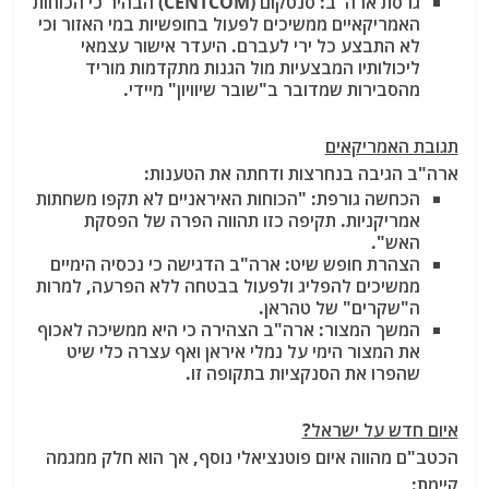
גרסת ארה"ב:
סנטקום (CENTCOM) הבהיר כי הכוחות
האמריקאיים ממשיכים לפעול בחופשיות במי האזור וכי
לא התבצע כל ירי לעברם. היעדר אישור עצמאי
ליכולותיו המבצעיות מול הגנות מתקדמות מוריד
מהסבירות שמדובר ב"שובר שיוויון" מיידי.
תגובת האמריקאים
ארה"ב הגיבה בנחרצות ודחתה את הטענות:
הכחשה גורפת:
"הכוחות האיראניים לא תקפו משחתות
אמריקניות. תקיפה כזו תהווה הפרה של הפסקת
האש".
הצהרת חופש שיט:
ארה"ב הדגישה כי נכסיה הימיים
ממשיכים להפליג ולפעול בבטחה ללא הפרעה, למרות
ה"שקרים" של טהראן.
המשך המצור:
ארה"ב הצהירה כי היא ממשיכה לאכוף
את המצור הימי על נמלי איראן ואף עצרה כלי שיט
שהפרו את הסנקציות בתקופה זו.
איום חדש על ישראל?
הכטב"ם מהווה איום פוטנציאלי נוסף, אך הוא חלק ממגמה
קיימת: