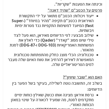
וכינתה את הטענות "שקריות".
פרטים על הכטב"ם "שהיד דאנה"
ייעוד ויכולות:
הכטב"ם מתואר על ידי התקשורת
האיראנית ככטב"ם תקיפה "מהיר במיוחד" (Super-
fast) המיועד למשימות התקפיות נגד מטרות ימיות
ויבשתיות.
שילוב מבצעי:
לפי הדיווחים מאיראן, הוא פעל לצד
טילי שיוט מסוג "קאדר" (Qader) כדי לאלץ את
המשחתות האמריקאיות (DDG-103 ו-DDG-87) לסגת
מהאזור.
טכנולוגיה:
הכלי מוצג כחלק מהתפתחות טכנולוגית
המאפשרת לאיראן להרחיב את טווח האיום שלה מעבר
למים הטריטוריאליים שלה.
האם הוא "שובר שיוויון"?
בשלב זה, התשובה נוטה לשלילה
, בעיקר בשל הפער בין
הדיווחים:
גרסת איראן:
מציגה אותו כנשק שאילץ כוחות ימיים
מתקדמים לסגת, מה שמעיד לכאורה על שינוי במאזן
הכוחות האזורי.