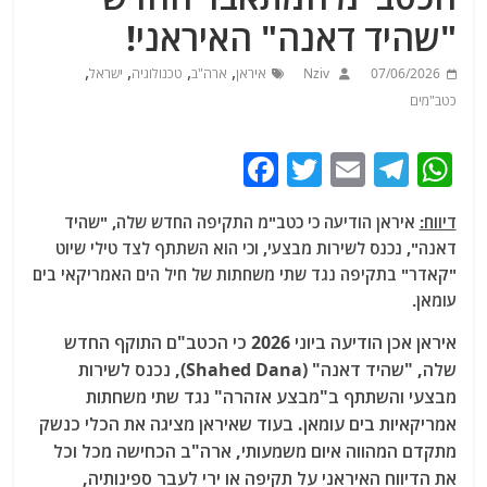
"שהיד דאנה" האיראני!
,
,
,
,
07/06/2026
Nziv
איראן
ארה"ב
טכנולוגיה
ישראל
כטב"מים
F
T
E
T
W
a
w
m
el
h
דיווח:
איראן הודיעה כי כטב"מ התקיפה החדש שלה, "שהיד
c
itt
ai
e
at
דאנה", נכנס לשירות מבצעי, וכי הוא השתתף לצד טילי שיוט
e
er
l
g
s
"קאדר" בתקיפה נגד שתי משחתות של חיל הים האמריקאי בים
b
ra
A
עומאן.
o
m
p
איראן אכן הודיעה ביוני 2026 כי הכטב"ם התוקף החדש
o
p
שלה, "שהיד דאנה"
(Shahed Dana), נכנס לשירות
מבצעי והשתתף ב"מבצע אזהרה" נגד שתי משחתות
k
אמריקאיות בים עומאן. בעוד שאיראן מציגה את הכלי כנשק
מתקדם המהווה איום משמעותי, ארה"ב הכחישה מכל וכל
את הדיווח האיראני
על תקיפה או ירי לעבר ספינותיה,