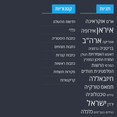
תגיות
קטגוריות
אוקראינה
או"ם
חדשות מהעולם
איראן
אירופה
כללי
ארה"ב
כתבות היסטוריה
אפריקה
כתבות מומחים
בריטניה
גרמניה
האמירויות
דאעש
הגולן
כתבות קצרות
המזרח התיכון
המפרץ
כתבות ראשיות
הרשות
הפרסי
הפלסטינית
חות'ים
סקירות תשתית
חיזבאללה
קריקטורות
טורקיה
חמאס
טכנולוגיה
טילים
ישראל
ירדן
כלכלה
כורדים
כטב"מים