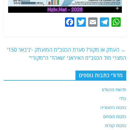
F
T
E
T
W
a
w
m
el
h
c
itt
ai
e
at
e
er
l
g
s
←
העתק או מקור? סערת הכטב"מ המועתק -'ג'באר 150'
b
ra
A
המצרי מול הכטב"מ האיראני 'שאהד' ה"מקורי"
o
m
p
o
p
מדורי כתבות נוספים
k
חדשות מהעולם
כללי
כתבות היסטוריה
כתבות מומחים
כתבות קצרות