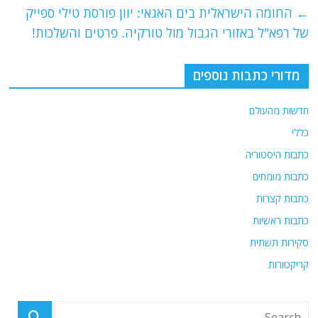
e
er
l
g
s
←
החומה הישראלית בים האגאי: יוון פורסת טילי ספייק
b
ra
A
של רפא"ל באזורי הגבול מול טורקיה. פרטים והשלכות!
o
m
p
o
p
מדורי כתבות נוספים
k
חדשות מהעולם
כללי
כתבות היסטוריה
כתבות מומחים
כתבות קצרות
כתבות ראשיות
סקירות תשתית
קריקטורות