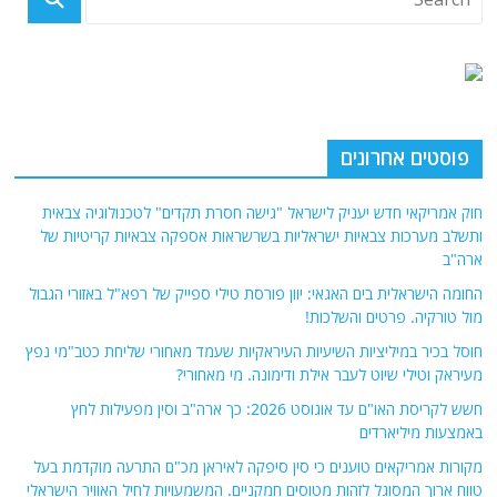
פוסטים אחרונים
חוק אמריקאי חדש יעניק לישראל "גישה חסרת תקדים" לטכנולוגיה צבאית
ותשלב מערכות צבאיות ישראליות בשרשראות אספקה ​​צבאיות קריטיות של
ארה"ב
החומה הישראלית בים האגאי: יוון פורסת טילי ספייק של רפא"ל באזורי הגבול
מול טורקיה. פרטים והשלכות!
חוסל בכיר במיליציות השיעיות העיראקיות שעמד מאחורי שליחת כטב"מי נפץ
מעיראק וטילי שיוט לעבר אילת ודימונה. מי מאחורי?
חשש לקריסת האו"ם עד אוגוסט 2026: כך ארה"ב וסין מפעילות לחץ
באמצעות מיליארדים
מקורות אמריקאים טוענים כי סין סיפקה לאיראן מכ"ם התרעה מוקדמת בעל
טווח ארוך המסוגל לזהות מטוסים חמקניים. המשמעויות לחיל האוויר הישראלי