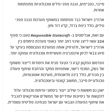
סייבר, כטב"מים, הגנה מפני טילים וטכנולוגיות מתפתחות
אחרות.
ארה"ב וישראל כבר מפתחות במשותף מערכות הגנה מפני
טילים, כולל כיפת ברזל, קלע דוד וחץ.
עם זאת, אנליסטים ב-
Responsible Statecraft
טענו כי סעיף
224 עשוי לייצג שינוי רחב יותר באופי מערכת היחסים בין
ארה"ב לישראל, ולהרחיק אותה ממערכת המבוססת בעיקר על
סיוע צבאי לכיוון אינטגרציה תעשייתית וטכנולוגית עמוקה יותר.
הפרסום המקוון קבע כי הצעד מניח את היסודות לייצור משותף
של נשק, הסכמי רישוי, שותפויות מחקר והרחבת שיתוף פעולה
בין מגזרים, כולל בינה מלאכותית, מערכות אוטונומיות,
טכנולוגיית סייבר, מחשוב קוונטי וביוטכנולוגיה.
ישנן גם חששות כי שילוב ייצור ביטחוני ופיתוח טכנולוגי עלול
להקשות על ניסיונות עתידיים של ממשלים אמריקאים להגביל
את שיתוף הפעולה הצבאי עם ישראל מבחינה פוליטית ומוסדית.