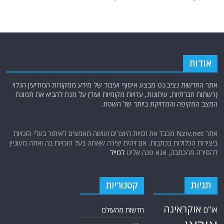
אודות
אתר החדשות נציב.נט מבצע איסוף ועיבוד של מידע ממקורות המודיעין הגלוי
(רשתות חברתיות, עיתונות, עדויות מקומיות ועוד) על מנת להביא את תמונת
המצב המקיפה והמדויקת ביותר של השטח.
אתר Nziv.net מכבד את זכויות היוצרים ועושה מאמצים לאיתור בעלי הזכויות
ביצירות הכלולות בכתבות. אם זיהית יצירה שאתה בעל הזכויות בה ואתה מעוניין
להסירה מהכתבה, אנא פנה אלינו
למייל
תגיות
קטגוריות
אוקראינה
או"ם
חדשות מהעולם