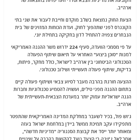
הקובעת את מדיניות הצבא וסדרי העדיפויות בהוצאות של
ארה"ב.
הצעת החוק נמצאת בשלב מוקדם וחייבת לעבור את שני בתי
הקונגרס לפני שתהפוך לחוק. ועדת הכוחות המזוינים של בית
הנבחרים צפויה להתחיל לדון בחקיקה בתחילת יוני.
על פי מסמכי הוועדה, סעיף 224 ידרוש משר ההגנה האמריקאי
למנות "סוכן ביצוע" האחראי על תיאום שיתוף הפעולה
הטכנולוגי הביטחוני בין ארה"ב לישראל, כולל מחקר, פיתוח,
בדיקות, שיתוף פעולה תעשייתי ושילוב טכנולוגי.
ההצעה חורגת בהרבה מעבר לסיוע צבאי ושיתוף פעולה קיים
בתחום ההגנה מפני טילים, ועשויה להטמיע טכנולוגיות וחברות
הגנה ישראליות עמוק יותר במערכת הצבאית-תעשייתית של
ארה"ב.
ג'וש פול, בכיר לשעבר במחלקת המדינה האמריקאית שהתפטר
מתפקידו עקב תמיכת ממשל ביידן במלחמת ישראל בעזה
ומאוחר יותר ייסד את קבוצת הסנגוריה "מדיניות חדשה",
אמר
לאל ג'זירה
כי הצעד נועד להקשות בהרבה על שינויים