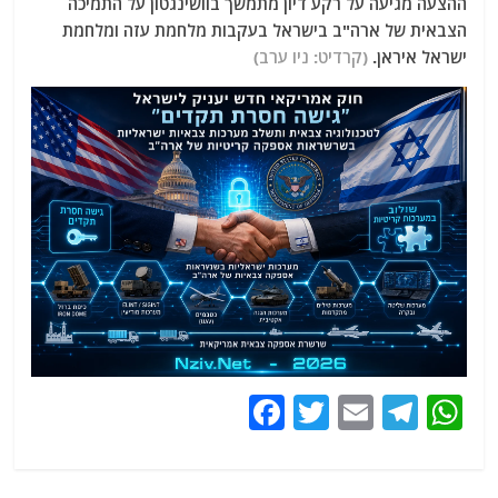
ההצעה מגיעה על רקע דיון מתמשך בוושינגטון על התמיכה
הצבאית של ארה"ב בישראל בעקבות מלחמת עזה ומלחמת
ישראל איראן.
(קרדיט: ניו ערב)
F
T
E
T
W
a
w
m
el
h
c
itt
ai
e
at