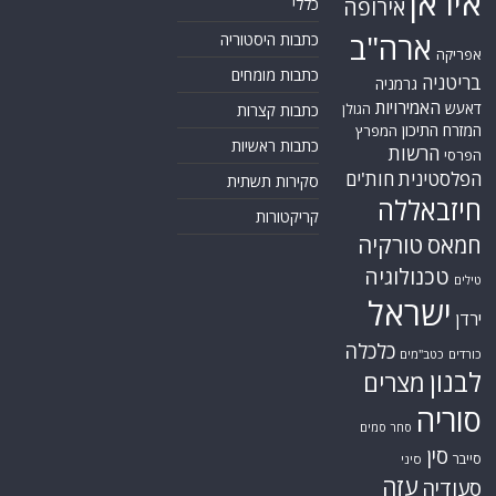
איראן
אירופה
כללי
ארה"ב
כתבות היסטוריה
אפריקה
כתבות מומחים
בריטניה
גרמניה
האמירויות
דאעש
הגולן
כתבות קצרות
המזרח התיכון
המפרץ
כתבות ראשיות
הרשות
הפרסי
הפלסטינית
חות'ים
סקירות תשתית
חיזבאללה
קריקטורות
טורקיה
חמאס
טכנולוגיה
טילים
ישראל
ירדן
כלכלה
כורדים
כטב"מים
לבנון
מצרים
סוריה
סחר סמים
סין
סייבר
סיני
עזה
סעודיה