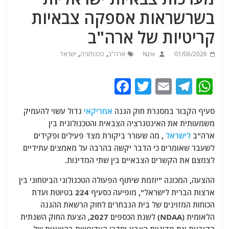
בשרשראות אספקה ​​צבאיות
קריטיות של ארה"ב
,
,
01/06/2026
Nziv
ארה"ב
טכנולוגיה
ישראל
F
T
E
T
W
a
w
m
el
h
סעיף הקבור במסגרת חוק הגנה
אמריקאי
גדול עשוי להעמיק
c
itt
ai
e
at
משמעותית את האינטגרציה הצבאית והטכנולוגית בין
e
er
l
g
s
ארה"ב
לישראל
, מה שעורר ביקורת מצד פעילים ופקידים
b
ra
A
לשעבר שאומרים כי הדבר יקשה בהרבה על מאמצים עתידיים
לצמצם את הקשרים הצבאיים בין שתי המדינות.
o
m
p
o
p
ההצעה, המכונה "יוזמת שיתוף הפעולה הטכנולוגי הביטחוני בין
ארצות הברית לישראל", מופיעה כסעיף 224 בטיוטת ועדת
k
הכוחות המזוינים של בית הנבחרים לחוק הרשאת ההגנה
הלאומית (NDAA) לשנת הכספים 2027, הצעת החוק השנתית