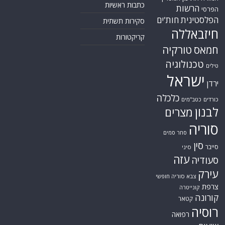
כתבות ראשיות
הרשות
הפרסי
הפלסטינית
חות'ים
סקירות תשתית
חיזבאללה
קריקטורות
טורקיה
חמאס
טכנולוגיה
טילים
ישראל
ירדן
כלכלה
כורדים
כטב"מים
לבנון
מצרים
סוריה
סחר סמים
סין
סייבר
סיני
עזה
סעודיה
עירק
צבא סוריה חופשי
צרפת
קונייטרה
קורונה
קטאר
רוסיה
רפואה