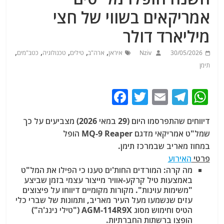
אמריקאים בשווי של חצי
מיליארד דולר
,
,
,
,
,
30/05/2026
Nziv
איראן
ארה"ב
טילים
טכנולוגיה
כטב"מים
תימן
F
T
E
T
W
a
w
m
el
h
דיווחים שהתפרסמו היום (29 במאי 2026) מצביעים על כך
c
itt
ai
e
at
שמל"ט אמריקאי מדגם MQ-9 Reaper הופל
e
er
l
g
s
במחוז מאריב שבמרכז תימן.
b
ra
A
פרטי
האירוע
מה קרה: המורדים החות'ים טענו כי הפילו את המל"ט
o
m
p
באמצעות טיל קרקע-אוויר מייצור עצמי בזמן שביצע
o
p
"משימות עוינות". מקורות מקומיים דיווחו על פיצוצים
עזים שנשמעו מעל העיר מאריב, ותמונות של שברי כלי
k
הטיס וחימוש מסוג AGM-114R9X ("טילי נינג'ה")
הופצו ברשתות החברתיות.