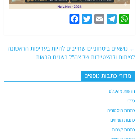
F
T
E
T
W
a
w
m
el
h
c
itt
ai
e
at
e
er
l
g
s
←
נושאים ביטחוניים שחייבים להיות בעדיפות הראשונה
b
ra
A
לפיתוח ולהצטיידות של צה"ל בשנים הבאות
o
m
p
o
p
מדורי כתבות נוספים
k
חדשות מהעולם
כללי
כתבות היסטוריה
כתבות מומחים
כתבות קצרות