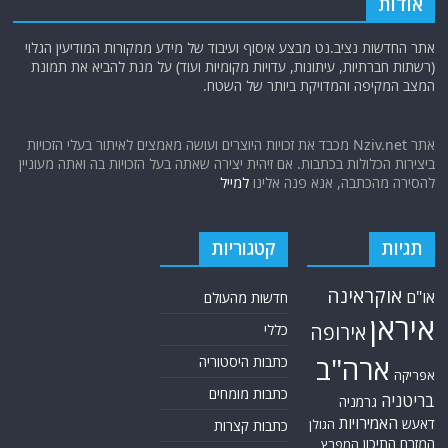
אודות
אתר החדשות נציב.נט מבצע איסוף ועיבוד של מידע ממקורות המודיעין הגלוי
(רשתות חברתיות, עיתונות, עדויות מקומיות ועוד) על מנת להביא את תמונת
המצב המקיפה והמדויקת ביותר של השטח.
אתר Nziv.net מכבד את זכויות היוצרים ועושה מאמצים לאיתור בעלי הזכויות
ביצירות הכלולות בכתבות. אם זיהית יצירה שאתה בעל הזכויות בה ואתה מעוניין
להסירה מהכתבה, אנא פנה אלינו
למייל
תגיות
קטגוריות
אוקראינה
או"ם
חדשות מהעולם
איראן
אירופה
כללי
ארה"ב
כתבות היסטוריה
אפריקה
כתבות מומחים
בריטניה
גרמניה
האמירויות
דאעש
הגולן
כתבות קצרות
המזרח התיכון
המפרץ