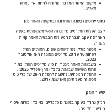
מיקום: האזור המדברי ממזרח למחוז ואדי, מחוז
מאריב.
נתוני יירוטים (בשנה האחרונה ובתקופה האחרונה)
קצב הפלות המל"טים מדגם זה הואץ משמעותית בשנה
האחרונה עקב הגברת הפעילות הצבאית האמריקאית
באזור:
מספר כולל: לפי דיווחים שונים, החות'ים הפילו
לפחות 16 עד 20 מל"טים מסוג זה מאז אוקטובר
2023.
בשבועות האחרונים: דווח כי 7 מל"טים הופלו בתוך
פחות משישה שבועות בלבד (מרץ-אפריל 2025).
ההפלה הנוכחית: נחשבת להפלה ה-28 של כלי טיס
מסוג זה מעל תימן מאז שנת 2017.
שיעור הנזק
הנזק נמדד בעיקר במונחים כלכליים ובאובדן יכולות איסוף
מודיעין ותקיפה: