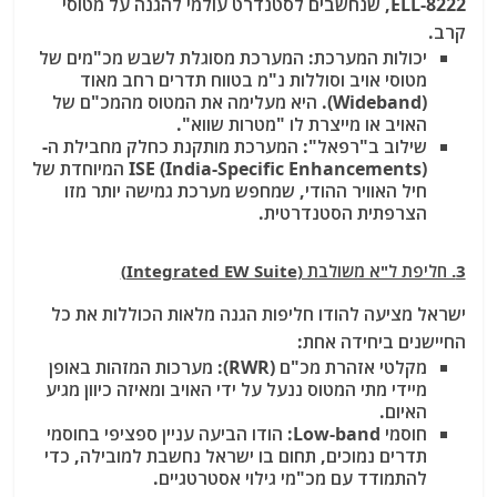
ELL-8222, שנחשבים לסטנדרט עולמי להגנה על מטוסי
קרב.
יכולות המערכת: המערכת מסוגלת לשבש מכ"מים של
מטוסי אויב וסוללות נ"מ בטווח תדרים רחב מאוד
(Wideband). היא מעלימה את המטוס מהמכ"ם של
האויב או מייצרת לו "מטרות שווא".
שילוב ב"רפאל": המערכת מותקנת כחלק מחבילת ה-
ISE (India-Specific Enhancements) המיוחדת של
חיל האוויר ההודי, שמחפש מערכת גמישה יותר מזו
הצרפתית הסטנדרטית.
3. חליפת ל"א משולבת (Integrated EW Suite)
ישראל מציעה להודו חליפות הגנה מלאות הכוללות את כל
החיישנים ביחידה אחת:
מקלטי אזהרת מכ"ם (RWR):
מערכות המזהות באופן
מיידי מתי המטוס ננעל על ידי האויב ומאיזה כיוון מגיע
האיום.
חוסמי Low-band: הודו הביעה עניין ספציפי בחוסמי
תדרים נמוכים, תחום בו ישראל נחשבת למובילה, כדי
להתמודד עם מכ"מי גילוי אסטרטגיים.