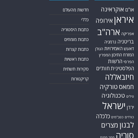
אוקראינה
או"ם
חדשות מהעולם
איראן
אירופה
כללי
ארה"ב
כתבות היסטוריה
אפריקה
כתבות מומחים
בריטניה
גרמניה
האמירויות
דאעש
הגולן
כתבות קצרות
המזרח התיכון
המפרץ
כתבות ראשיות
הרשות
הפרסי
הפלסטינית
חות'ים
סקירות תשתית
חיזבאללה
קריקטורות
טורקיה
חמאס
טכנולוגיה
טילים
ישראל
ירדן
כלכלה
כורדים
כטב"מים
לבנון
מצרים
סוריה
סחר סמים