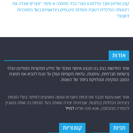
קצין מודיעין וחבר פרלמנט מצרי בכיר ממחנה א-סיסי: "מצרים איבדה את
ריבונותה הכלכלית לטובת מוסדות פיננסיים בינלאומיים בשל התמכרות
לחובות"
אודות
אתר החדשות נציב.נט מבצע איסוף ועיבוד של מידע ממקורות המודיעין הגלוי
(רשתות חברתיות, עיתונות, עדויות מקומיות ועוד) על מנת להביא את תמונת
המצב המקיפה והמדויקת ביותר של השטח.
אתר Nziv.net מכבד את זכויות היוצרים ועושה מאמצים לאיתור בעלי הזכויות
ביצירות הכלולות בכתבות. אם זיהית יצירה שאתה בעל הזכויות בה ואתה מעוניין
להסירה מהכתבה, אנא פנה אלינו
למייל
תגיות
קטגוריות