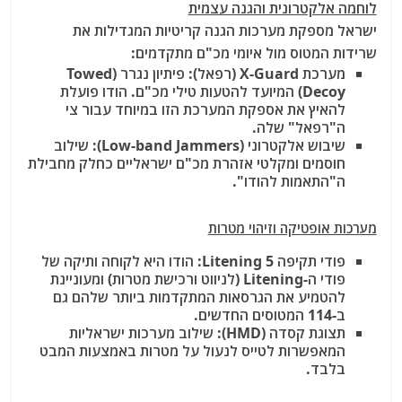
לוחמה אלקטרונית והגנה עצמית
ישראל מספקת מערכות הגנה קריטיות המגדילות את
שרידות המטוס מול איומי מכ"ם מתקדמים:
מערכת X-Guard (רפאל): פיתיון נגרר (Towed
Decoy) המיועד להטעות טילי מכ"ם. הודו פועלת
להאיץ את אספקת המערכת הזו במיוחד עבור צי
ה"רפאל" שלה.
שיבוש אלקטרוני (Low-band Jammers): שילוב
חוסמים ומקלטי אזהרת מכ"ם ישראליים כחלק מחבילת
ה"התאמות להודו".
מערכות אופטיקה וזיהוי מטרות
פודי תקיפה Litening 5: הודו היא לקוחה ותיקה של
פודי ה-Litening (לניווט ורכישת מטרות) ומעוניינת
להטמיע את הגרסאות המתקדמות ביותר שלהם גם
ב-114 המטוסים החדשים.
תצוגת קסדה (HMD): שילוב מערכות ישראליות
המאפשרות לטייס לנעול על מטרות באמצעות המבט
בלבד.