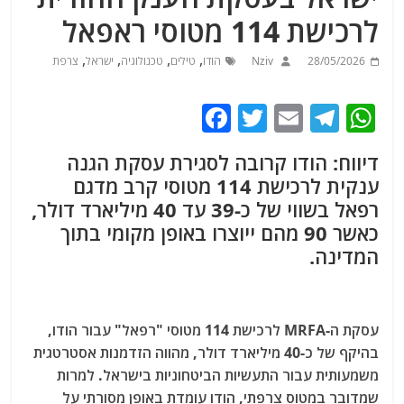
לרכישת 114 מטוסי ראפאל
,
,
,
,
28/05/2026
Nziv
הודו
טילים
טכנולוגיה
ישראל
צרפת
F
T
E
T
W
a
w
m
el
h
דיווח: הודו קרובה לסגירת עסקת הגנה
c
itt
ai
e
at
ענקית לרכישת 114 מטוסי קרב מדגם
e
er
l
g
s
רפאל בשווי של כ-39 עד 40 מיליארד דולר,
b
ra
A
כאשר 90 מהם ייוצרו באופן מקומי בתוך
p
המדינה.
m
o
o
p
k
עסקת ה-MRFA לרכישת 114 מטוסי "רפאל" עבור הודו,
בהיקף של כ-40 מיליארד דולר, מהווה הזדמנות אסטרטגית
משמעותית עבור התעשיות הביטחוניות בישראל. למרות
שמדובר במטוס צרפתי, הודו עומדת באופן מסורתי על