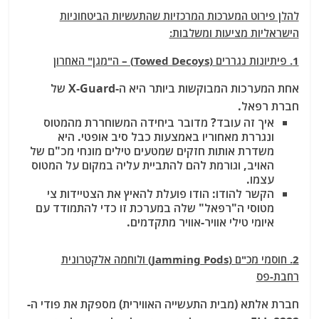
להלן פירוט המערכות המרכזיות שהתעשיות הביטחוניות
הישראליות מציעות ומשלבות:
1. פיתיונות נגררים (Towed Decoys) – ה"מגן" האחרון
אחת המערכות המבוקשות ביותר היא ה-X-Guard של
חברת רפאל.
איך זה עובד? מדובר ביחידה המשוחררת מהמטוס
ונגררת מאחוריו באמצעות כבל סיב אופטי. היא
משדרת אותות חזקים שמטעים טילים מונחי מכ"ם של
האויב, וגורמת להם להתביית עליה במקום על המטוס
עצמו.
הקשר להודו: הודו פועלת להאיץ את הצטיידות צי
מטוסי ה"רפאל" שלה במערכת זו כדי להתמודד עם
איומי טילי אוויר-אוויר מתקדמים.
2. חוסמי מכ"ם (Jamming Pods) ולוחמה אלקטרונית
רחבת-פס
חברת אלתא (מבית התעשייה האווירית) מספקת את פודי ה-