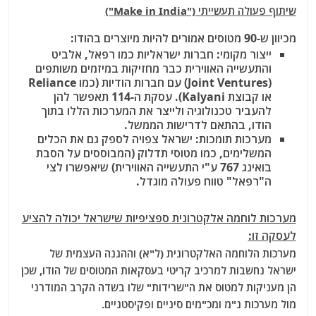
שיתוף פעולה תעשייתי ("Make in India")
מכיוון ש-90 מטוסים אמורים להיות מיוצרים בהודו:
ייצור מקומי: חברות ישראליות כמו רפאל, אלביט
והתעשייה האווירית כבר מחזיקות במיזמים משותפים
(Joint Ventures) עם חברות הודיות (כמו Reliance
או קבוצת Kalyani). עסקת ה-114 תאפשר להן
להעביר טכנולוגיה ולייצר את המערכות הללו בתוך
הודו, בהתאם לדרישות הממשל.
מערכות תומכות: ישראל צפויה לספק גם את הכלים
המשלימים, כמו מטוסי תדלוק (המבוססים על הסבת
בואינג 767 ע"י התעשייה האווירית) שיאפשרו לצי
ה"רפאל" טווח פעולה מוגדל.
מערכות לוחמה אלקטרונית
ספציפיות שישראל יכולה להציע
לעסקה זו:
מערכות הלוחמה האלקטרונית (ל"א) וההגנה העצמית של
ישראל נחשבות למרכיב קריטי בעסקאות המטוסים של הודו, שכן
הן מעניקות למטוס את ה"שרידות" שלו בשדה הקרב המודרני
מול מערכות נ"מ ומכ"מים סיניים ופקיסטניים.