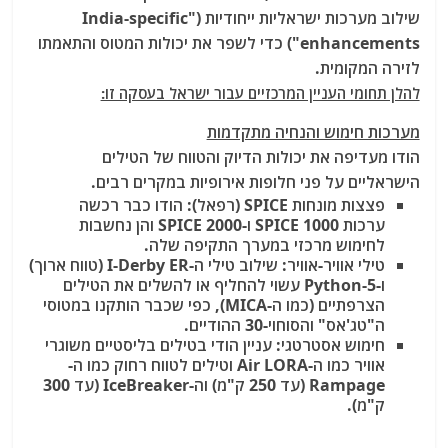
שילוב מערכות ישראליות ייחודיות ("India-specific
enhancements") כדי לשפר את יכולות המטוס והתאמתו
לזירה המקומית.
להלן תחומי העניין המרכזיים עבור ישראל בעסקה זו:
מערכות חימוש והנחיה מתקדמות
הודו מעדיפה את יכולות הדיוק והטווח של הטילים
הישראליים על פני חלופות אירופיות במקרים רבים.
פצצות מונחות SPICE (רפאל): הודו כבר רכשה
ערכות SPICE 1000 ו-SPICE 2000 והן נחשבות
לחימוש מרכזי במערך התקיפה שלה.
טילי אוויר-אוויר: שילוב טילי ה-I-Derby ER (טווח ארוך)
ו-Python-5 עשוי להחליף או להשלים את הטילים
הצרפתיים (כמו ה-MICA), כפי שכבר הותקנו במטוסי
ה"טג'אס" והסוחוי-30 ההודיים.
חימוש אסטרטגי: עניין הודי בטילים בליסטיים משוגרי
אוויר כמו ה-Air LORA וטילים לטווח רחוק כמו ה-
Rampage (עד 250 ק"מ) וה-IceBreaker (עד 300
ק"מ).