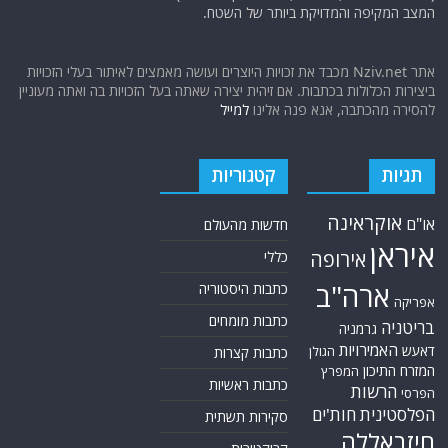
המצב המקיפה והמדויקת ביותר של השטח.
אתר Nziv.net מכבד את זכויות היוצרים ועושה מאמצים לאיתור בעלי הזכויות
ביצירות הכלולות בכתבות. אם זיהית יצירה שאתה בעל הזכויות בה ואתה מעוניין
להסירה מהכתבה, אנא פנה אלינו
למייל
תגיות
קטגוריות
אוקראינה
או"ם
חדשות מהעולם
איראן
אירופה
כללי
ארה"ב
כתבות היסטוריה
אפריקה
כתבות מומחים
בריטניה
גרמניה
האמירויות
דאעש
הגולן
כתבות קצרות
המזרח התיכון
המפרץ
כתבות ראשיות
הרשות
הפרסי
הפלסטינית
חות'ים
סקירות תשתית
חיזבאללה