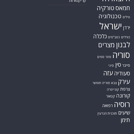
קריקטורות
טורקיה
חמאס
טכנולוגיה
טילים
ישראל
ירדן
כלכלה
כורדים
כטב"מים
לבנון
מצרים
סוריה
סחר סמים
סין
סייבר
סיני
עזה
סעודיה
עירק
צבא סוריה חופשי
צרפת
קונייטרה
קורונה
קטאר
רוסיה
רפואה
שיעים
תוכנית הגרעין
תימן