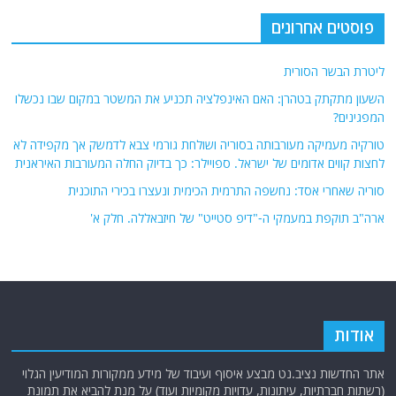
פוסטים אחרונים
ליטרת הבשר הסורית
השעון מתקתק בטהרן: האם האינפלציה תכניע את המשטר במקום שבו נכשלו
המפגינים?
טורקיה מעמיקה מעורבותה בסוריה ושולחת גורמי צבא לדמשק אך מקפידה לא
לחצות קווים אדומים של ישראל. ספויילר: כך בדיוק החלה המעורבות האיראנית
סוריה שאחרי אסד: נחשפה התרמית הכימית ונעצרו בכירי התוכנית
ארה"ב תוקפת במעמקי ה-"דיפ סטייט" של חיזבאללה. חלק א'
אודות
אתר החדשות נציב.נט מבצע איסוף ועיבוד של מידע ממקורות המודיעין הגלוי
(רשתות חברתיות, עיתונות, עדויות מקומיות ועוד) על מנת להביא את תמונת