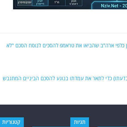
 כלפי ארה"ב שהביאו את טראמפ להסכים לנוסח הסכם "לא
כ-“torn” (קרוע / חלוק בדעתו) כדי לתאר את עמדתו בנוגע להסכם הביניים המתגבש
תגיות
קטגוריות