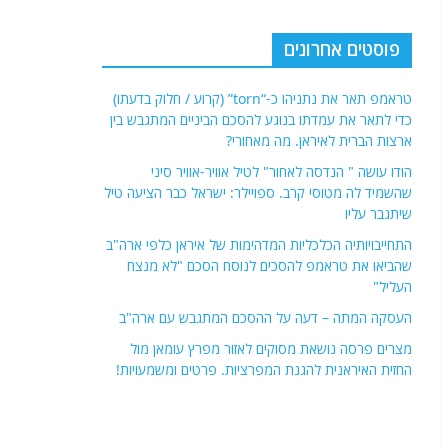
פוסטים אחרונים
טראמפ תאר את נתניהו כ-“torn” (קרוע / חלוק בדעתו)
כדי לתאר את עמדתו בנוגע להסכם הביניים המתגבש בין
ארצות הברית לאיראן. מה מאחורי?
הודו עושה " הנדסה לאחור" לטיל אוויר-אוויר סיני
שהשמיד לה מטוסי קרב. ספויילר: ישראל כבר הציעה טיל
שיתגבר עליו
התחייבויותיה הכלכליות המדהימות של איראן כלפי ארה"ב
שהביאו את טראמפ להסכים לנוסח הסכם "לא מנצח
העליל"
העסקה המתה – דעה על ההסכם המתגבש עם ארה"ב
מצרים פרסה נושאת מסוקים לאזור מפרץ עומאן מול
החזית האיראנית להגנת המפרציות. פרטים ומשמעויות!