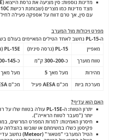
עם סין, אך טרם דווח על אספקה פעילה לחילות
מפרט ויכולות מול המערב
ה-PL-15 נחשב לאחד הטילים המאיימים בעולם בשל השילוב בין טווח לטכנולוגיית ביות.
מאפיין
PL-15 (גרסה סינית)
PL-15E (גרסת ייצוא)
טווח מוערך
כ-200–300 ק"מ
כ-145–200 ק"מ
מהירות
מעל מאך 5
מעל מאך 5
מערכת ביות
מכ"ם AESA פעיל
מכ"ם AESA פעיל
האם הוא עדיף?
יתרון הטווח:
יותר ("מעבר לטווח הראייה").
חיסרון האמינות:
למרות המפרט המרשים, במהלך
פקיסטן
כשלו
במשימתם או שובשו בהצלחה על י
הטיל המערבי
"מטאור" (Meteor)
נחשב עדיין