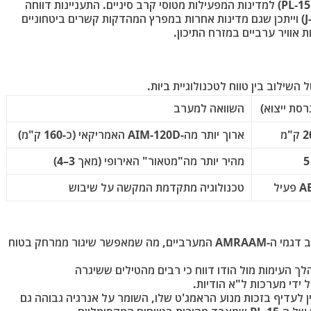
מדינות נוספות: סין מציעה את גרסת הייצוא (PL-15E) למדינות המפעילות מטוסי קרב סיניים. התעניינות דווחה
מצד מדינות כמו מצרים (שבוחנת רכישת J-10C) וייתכן שגם מדינות אחרות במפרץ המהדקות קשרים ביטחוניים
 אוויר ערביים במזרח התיכון.
השוואה למערב
ארוך יותר מה-AIM-120D האמריקאי (כ-160 ק"מ)
מהיר יותר מה"מטאור" האירופי (מאך 3–4)
טכנולוגיה מתקדמת המקשה על שיבוש
ה-PL-15E עולה בטווח שלו על רוב דגמי ה-AMRAAM המערביים, מה שמאפשר שיגור ממרחק בטוח
 העימות מול הודו דווח כי רבים מהטילים ששיגרה
די מערכות ל"א הודיות.
 לעדיף בזכות מנוע הראמג'ט שלו, השומר על אנרגיה גבוהה גם