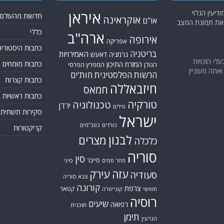
יעין הגלוי
איראן
חדשות מהעולם
אוקראינה
או"ם
א את תמונת המצב
כללי
ארה"ב
אירופה
אפריקה
כתבות היסטוריה
בריטניה
האמירויות
גרמניה
דאעש
בעלי הזכויות
כתבות מומחים
המזרח התיכון
המפרץ הפרסי
הגולן
אתה מעוניין
הרשות הפלסטינית
חות'ים
כתבות קצרות
חיזבאללה
חמאס
כתבות ראשיות
טורקיה
טכנולוגיה
ירדן
טילים
סקירות תשתית
ישראל
כורדים
כטב"מים
קריקטורות
לבנון
מצרים
כלכלה
סוריה
סין
סייבר
סיני
סחר סמים
עזה
עירק
סעודיה
צבא סוריה
קורונה
צרפת
קטאר
חופשי
קונייטרה
רוסיה
שיעים
רפואה
תוכנית
תימן
הגרעין