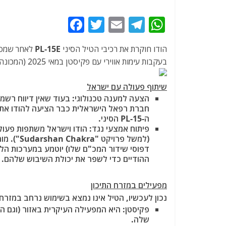
F
T
E
T
W
a
w
m
el
h
הודו חוקרת את רכיבי הטיל הסיני
PL-15E
לאחר שמספר
c
itt
ai
e
at
בעקבות עימות אווירי עם פקיסטן במאי 2025 (המכונה "מבצע סינדור").
e
er
l
g
s
b
ra
A
שיתוף פעולה עם ישראל
הצעה למענה טכנולוגי: בעוד שאין דיווח רשמ
o
m
p
o
p
ה-PL-15 הסיני.
פיתוח אמצעי נגד: הודו וישראל משתפות פעול
k
(למשל פרו
ההודיים כדי לשפר את יכולת השיבוש שלהם.
מפעילים במזרח התיכון
נכון לעכשיו, הטיל אינו נמצא בשימוש נרחב במזרח
שלה.