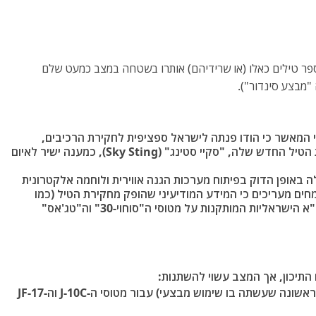
 טילים כאלו (או שרידיהם) אותרו בשטחה במצב כמעט שלם
י המאשר כי הודו פנתה לישראל ספציפית לחקירת הרכיבים,
חברת רפאל הישראלית כבר הציעה להודו את הטיל החדש שלה, "סקיי סטינג" (Sky Sting), כמענה ישיר לאיום
ה באופן הדוק בפיתוח מערכות הגנה אווירית ולוחמה אלקטרונית
יקט "Sudarshan Chakra"). מומחים מעריכים כי המידע המודיעיני שהופק מחקירת הטיל (כמו
דפוסי שידור המכ"ם שלו) יוטמע במערכות הל"א הישראליות המותקנות על מטוסי ה"סוחוי-30" וה"טג'אס"
 התיכון, אך המצב עשוי להשתנות:
פקיסטן: היא המפעילה העיקרית באזור (וגם הראשונה שעשתה בו שימוש מבצעי) עבור מטוסי ה-J-10C וה-JF-17