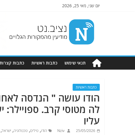
יום שני, מאי 25, 2026
Nziv.net
מודיעין
מהמקורות
הגלויים
תנאי שימוש
כתבות ראשיות
כתבות קצרות
כתבות ראשיות
הודו עושה " הנדסה לאחור"
לה מטוסי קרב. ספויילר: 
עליו
,
,
,
,
25/05/2026
Nziv
הודו
טילים
טכנולוגיה
ישראל