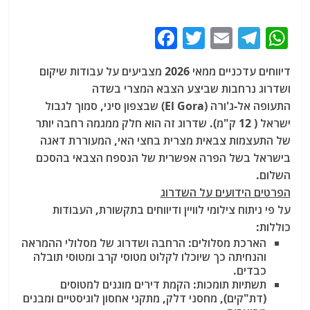
F
T
E
T
W
a
w
m
el
h
דיווחים עדכניים ממאי 2026 מצביעים על עבודות שיקום
c
itt
ai
e
at
ושדרוג נרחבות שביצע הצבא המצרי בשדה
e
er
l
g
s
התעופה אל-ג'ורה (El Gora) שבצפון סיני, סמוך לגבול
b
ra
A
ישראל ( 12 ק"מ). שדרוג זה הוא חלק ממגמה רחבה יותר
של התעצמות צבאית מצרית בחצי האי, המעוררת דאגה
o
m
p
בישראל בשל הפרה אפשרית של הנספח הצבאי בהסכם
o
p
השלום.
k
הפרטים הידועים על השדרוג
על פי ניתוח צילומי לוויין ודיווחים בתקשורת, העבודות
כוללות:
הארכת מסלולים:
הרחבה ושדרוג של מסלולי ההמראה
והנחיתה כך שיוכלו לקלוט מטוסי קרב ומטוסי תובלה
כבדים.
תשתיות תומכות: הקמת דירים מוגנים למטוסים
(דת"קים), מחסני דלק, מתקני אחסון לוגיסטיים ומבנים