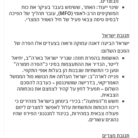
מבוצרים.
שינוי ייעוד: האתר, ששימש בעבר בעיקר את כוח
המשקיפים הרב-לאומי (MFO), עובר תהליך של הפיכה
לבסיס טיסה צבאי פעיל של חיל האוויר המצרי.
תגובת ישראל
ישראל הביעה דאגה עמוקה ורואה בצעדים אלו הפרה של
הסכם השלום:
האשמות בהפרת חוזה:
שגריר ישראל בארה"ב, יחיאל
לייטר, הגדיר את ההתעצמות בסיני כ"הפרה חמורה"
וטען כי התשתיות שנבנות הן בעלות אופי התקפי.
פנייה לארה"ב: ישראל העלתה את הנושא מול הממשל
האמריקאי, בדרישה שוושינגטון – כערבה להסכם
השלום – תפעיל לחץ על קהיר לצמצם את נוכחותה
הצבאית.
חשש מ"הפתעה": בכירי ביטחון בישראל מזהירים כי
ריכוז הכוחות והתשתיות עלול לאפשר למצרים ליזום
פעולה צבאית במהירות, בניגוד למנגנוני הפירוז שהיו
נהוגים עשורים.
תגובת מצרים