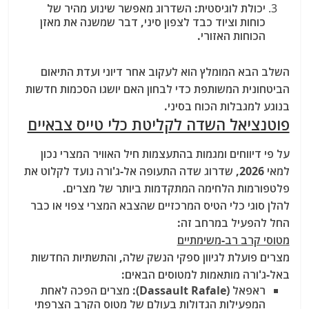
יכולת לוגיסטית: השדרוג מאפשר שינוע מהיר של
כוחות וציוד כבד לצפון סיני, דבר שמשנה את מאזן
הכוחות האזורי.
השלב הבא המומלץ הוא לעקוב אחר דיוני ועדת התיאום
הביטחונית המשותפת כדי לבחון האם יושגו הסכמות חדשות
בנוגע למגבלות הכוח בסיני.
פוטנציאל השדה לקליטת כלי טייס צבאיים
על פי דיווחים ומגמות בהתעצמות חיל האוויר המצרי נכון
למאי 2026, שדרוג שדה התעופה אל-ג'ורה נועד לקלוט את
פלטפורמות הלחימה המתקדמות ביותר של מצרים.
להלן סוגי כלי הטיס המרכזיים שהצבא המצרי צפוי או כבר
החל להפעיל במרחב זה:
מטוסי קרב רב-משימתיים
מצרים פועלת לגיוון ספקי הנשק שלה, והתשתיות החדשות
באל-ג'ורה מותאמות למטוסים הבאים:
ראפאל (Dassault Rafale): מצרים הפכה לאחת
המפעילות הגדולות בעולם של מטוס הקרב הצרפתי