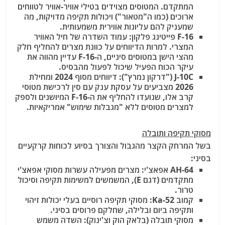
המתקדם. המטוסים מצוידים בטילי אוויר-אוויר לטווחים
ארוכים (כמו ה"מטאור") ויכולות תקיפה מדויקות, מה
שמעניק להם עליונות אווירית משמעותית.
F-16 פייטינג פלקון: עמוד השדרה של חיל האוויר
המצרי. למרות הדיווחים על כוונת מצרים להחליף חלק
מהצי הישן במטוסים סיניים, ה-F-16 עדיין מהווה את
עיקר הכוח הפעיל שיכול לפעול מהבסיס.
J-10C ("דרקון נמרץ"): דיווחים מסוף 2024 ומחילת
2026 מצביעים על עסקת ענק עם סין לרכישת מטוסי
קרב אלו, שנועדו להחליף את ה-F-16 המיושנים ולספק
למצרים מטוסים ללא "מגבלות שימוש" אמריקאיות.
מסוקי תקיפה ותובלה
בשל המרחק הקצר מהגבול והצורך בסיוע לכוחות קרקעיים
בסיני:
AH-64 אפאצ'י: מצרים מפעילה עשרות מסוקי אפאצ'י
מתקדמים (דגם E), המשמשים למשימות תקיפה וסיכול
טרור.
קמוב Ka-52: מסוקי תקיפה רוסיים בעלי יכולות זיהוי
ותקיפה ביום ובלילה, שחלקם פרוסים בסיני.
מסוקי תובלה (בלאק הוק וצ'ינוק): השדה משמש