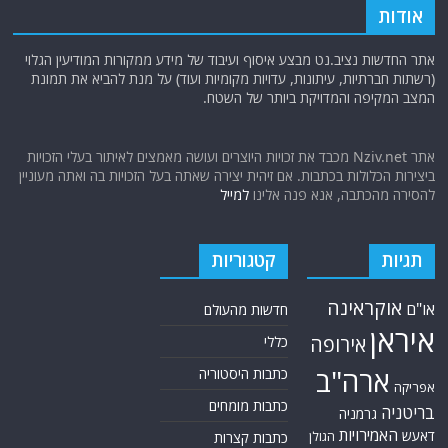
חיזבאללה
קריקטורות
טורקיה
חמאס
טכנולוגיה
טילים
ישראל
ירדן
כלכלה
כורדים
כטב"מים
לבנון
מצרים
סוריה
סחר סמים
סין
סייבר
סיני
עזה
סעודיה
עירק
צבא סוריה חופשי
צרפת
קונייטרה
קורונה
קטאר
רוסיה
רפואה
שיעים
תוכנית הגרעין
תימן