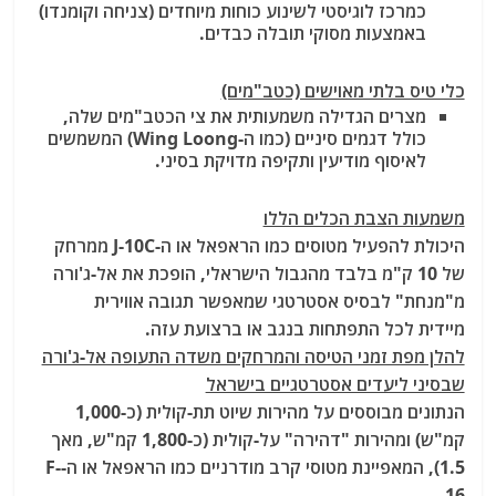
כמרכז לוגיסטי לשינוע כוחות מיוחדים (צניחה וקומנדו)
באמצעות מסוקי תובלה כבדים.
כלי טיס בלתי מאוישים (כטב"מים)
מצרים הגדילה משמעותית את צי הכטב"מים שלה,
כולל דגמים סיניים (כמו ה-Wing Loong) המשמשים
לאיסוף מודיעין ותקיפה מדויקת בסיני.
משמעות הצבת הכלים הללו
היכולת להפעיל מטוסים כמו הראפאל או ה-J-10C ממרחק
של 10 ק"מ בלבד מהגבול הישראלי, הופכת את אל-ג'ורה
מ"מנחת" לבסיס אסטרטגי שמאפשר
תגובה אווירית
מיידית
לכל התפתחות בנגב או ברצועת עזה.
להלן מפת זמני הטיסה והמרחקים משדה התעופה אל-ג'ורה
שבסיני ליעדים אסטרטגיים בישראל
הנתונים מבוססים על מהירות שיוט תת-קולית (כ-1,000
קמ"ש) ומהירות "דהירה" על-קולית (כ-1,800 קמ"ש, מאך
1.5), המאפיינת מטוסי קרב מודרניים כמו הראפאל או ה-F-
16.