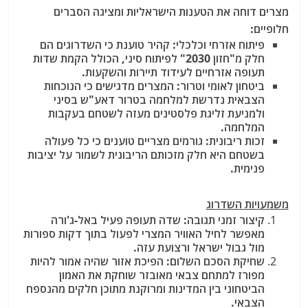
מצרים דוחה את הטענות הישראליות ומציגה הסברים
חלופיים:
פיתוח אזרחי וכלכלי: קהיר טוענת כי השדרוגים הם
חלק מ"חזון 2030" לפיתוח סיני, הכולל הקמת שדות
תעופה אזרחיים לעידוד תיירות והשקעות.
ביטחון לאומי וטרור: המצרים מדגישים כי הנוכחות
הצבאית נדרשת למלחמה בטרור דאע"ש בסיני
ולמניעת זליגת פלסטינים מעזה לשטחם בעקבות
המלחמה.
זכות ריבונית: גורמים מצריים טוענים כי כל פעולה
בשטחם היא חלק מזכותם הריבונית לשמור על יציבות
פנימית.
משמעויות השדרוג
קיצור זמני תגובה: שדה תעופה פעיל באל-ג'ורה
מאפשר לחיל האוויר המצרי לפעול בתוך דקות ספורות
מול גבול ישראל ורצועת עזה.
שחיקת הסכם השלום: הפיכת אזור שהיה אמור להיות
מפורז למתחם צבאי מאובזר שוחקת את האמון
הביטחוני בין המדינות ומרוקנת מתוכן חלקים מהנספח
הצבאי.