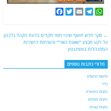
F
T
E
T
W
a
w
m
el
h
c
itt
ai
e
at
e
er
l
g
s
←
סקר חדש חושף שינוי חסר תקדים בדעת הקהל בלבנון
b
ra
A
על רקע מבצע "שאגת הארי" והשיחות הישירות
o
m
p
המתנהלות בוושינגטון
o
p
מדורי כתבות נוספים
k
חדשות מהעולם
כללי
כתבות היסטוריה
כתבות מומחים
כתבות קצרות