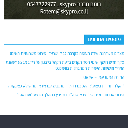
(רשתות חברתיות, עיתונות, עדויות מקומיות ועוד) על מנת להביא את תמונת
המצב המקיפה והמדויקת ביותר של השטח.
אתר Nziv.net מכבד את זכויות היוצרים ועושה מאמצים לאיתור בעלי הזכויות
ביצירות הכלולות בכתבות. אם זיהית יצירה שאתה בעל הזכויות בה ואתה מעוניין
להסירה מהכתבה, אנא פנה אלינו
למייל
תגיות
קטגוריות
אוקראינה
או"ם
חדשות מהעולם
איראן
אירופה
כללי
ארה"ב
כתבות היסטוריה
אפריקה
כתבות מומחים
בריטניה
גרמניה
האמירויות
דאעש
הגולן
כתבות קצרות
המזרח התיכון
המפרץ
כתבות ראשיות
הרשות
הפרסי
הפלסטינית
חות'ים
סקירות תשתית