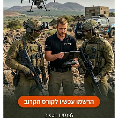
פוסטים אחרונים
מצרים משדרגת שדה תעופה בקרבת גבול ישראל. פירוט משמעויות האיום!
סקר חדש חושף שינוי חסר תקדים בדעת הקהל בלבנון על רקע מבצע "שאגת
הארי" והשיחות הישירות המתנהלות בוושינגטון
המו"מ האמריקאי – איראני
"הקלה תמורת ביצוע": ההסכם ההולך ומתגבש עם איראן ממש לא כצעקתה
פירוט אבדות ונזקים של צבא ארה"ב במפרץ במהלך מבצע "זעם אפי"
אודות
אתר החדשות נציב.נט מבצע איסוף ועיבוד של מידע ממקורות המודיעין הגלוי