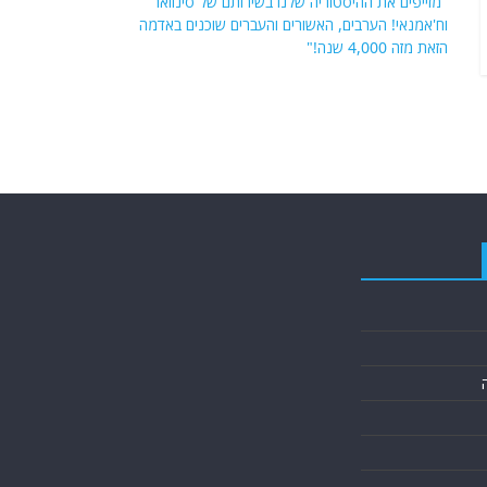
"מזייפים את ההיסטוריה שלנו בשירותם של סינוואר
וח'אמנאי! הערבים, האשורים והעברים שוכנים באדמה
הזאת מזה 4,000 שנה!"