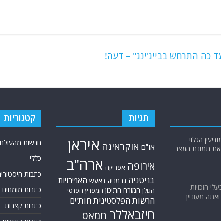
תגיות
קטגוריות
יעין הגלוי
איראן
חדשות מהעולם
אוקראינה
או"ם
א את תמונת המצב
כללי
ארה"ב
אירופה
אפריקה
כתבות היסטוריה
בריטניה
האמירויות
גרמניה
דאעש
בעלי הזכויות
כתבות מומחים
המזרח התיכון
המפרץ הפרסי
הגולן
אתה מעוניין
הרשות הפלסטינית
חות'ים
כתבות קצרות
חיזבאללה
חמאס