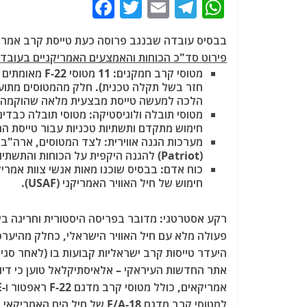
F
T
E
T
W
a
w
m
el
h
בבסיס עובדה שבנגב פרוסה כעת טייסת קרב אמריקנית הכוללת 11 מטוסי קרב חמקני
c
itt
ai
e
at
פירוט סד"כ הכוחות והאמצעים האמריקניים בעובדה
e
er
l
g
s
מטוסי קרב חמקנים:
11 מטוסי F-22
חזר בשל תקלה טכנית). חלק מהמטוסים מתועדים
b
ra
A
הלכה למעשה טייסת מבצעית מלאה
שהוקמה ב
o
m
p
מטוסי תובלה ולוגיסטיקה:
מטוסי תובלה כבדים מסוג aster III
חימוש מתקדם ותשתיות טכניות עבור טייסת הח
o
p
מערכות הגנה אווירית:
לצד המטוסים, ארה"ב פ
k
(Patriot)
להגנה היקפית על הכוחות והתשתיות
כוח אדם:
בבסיס שוכנו מאות אנשי צוות אמריק
חימוש של חיל האוויר האמריקני (USAF).
רקע אסטרטגי:
פעולה מלא עם חיל האוויר הישראלי, כחלק מהיערכ
היעדר טייסות קרב ישראליות קבועות בו (לאחר סגירת טייסת 115) והמרחב המדברי המ
אתר החדשות העיראקי – אלאיסתיקלאל טוען כי דיו
למטוסי קרב מדגם F/A-18 של ח