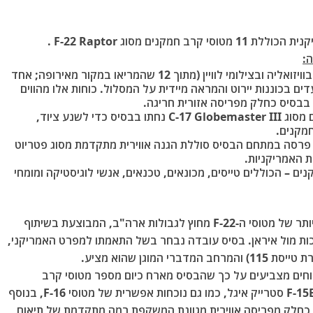
ם מסוג F-22 Raptor .
:
מאומתים בוויזואליה ובצילומי לוויין (מתוך 12 שהמריאו במקור מאירופה; אחד
 בכוננות יירוט והמראה מיידית על המסלול. כוחות אלו מהווים
בסיס כחלק מפריסה אזורית חריגה.
C-17 Globem
נחתו בבסיס כדי לשנע ציוד,
מקנים.
רסה במתחם הבסיס סוללת הגנה אווירית מתקדמת מסוג פטריוט
 האמריקניות.
נים
– הכוללים טייסים, מכונאים, טכנאים, אנשי לוגיסטיקה ומומחי
מדובר בפריסה היסטורית וחריגה ביותר של מטוסי ה-F-22 מחוץ לגבולות ארה"ב, המבוצעת בשיתוף
ות מול איראן. בסיס עובדה נבחר בשל התאמתו למפרט האמריקני,
וגן שהוא מציע.
וחים מצביעים על כך שהבסיס מארח כיום מספר מטוסי קרב
אמריקאים, כולל מטוסי קרב מדגם F-22 ראפטור ו-F-15E סטרייק איגל, כמו גם נוכחות אפשרית של מטוסי F-16, בנוסף
יל הים האמריקאי, כחלק מפריסה אווירית מגוונת המשקפת רמה מתקדמת של תיאום