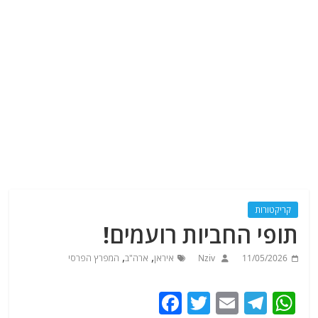
קריקטורות
תופי החביות רועמים!
,
,
11/05/2026
Nziv
איראן
ארה"ב
המפרץ הפרסי
F
T
E
T
W