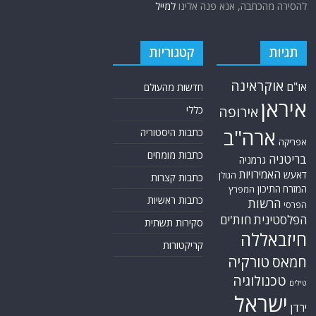
להסירה מהכתבה, אנא פנה אלינו
למייל
תגיות
קטגוריות
אוקראינה
או"ם
חדשות מהעולם
איראן
אירופה
כללי
ארה"ב
כתבות היסטוריה
אפריקה
כתבות מומחים
בריטניה
גרמניה
האמירויות
דאעש
הגולן
כתבות קצרות
המזרח התיכון
המפרץ
כתבות ראשיות
הרשות
הפרסי
הפלסטינית
חות'ים
סקירות תשתית
חיזבאללה
קריקטורות
טורקיה
חמאס
טכנולוגיה
טילים
ישראל
ירדן