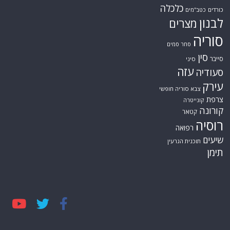
כלכלה
כורדים
כטב"מים
לבנון
מצרים
סוריה
סחר סמים
סין
סייבר
סיני
עזה
סעודיה
עירק
צבא סוריה חופשי
צרפת
קונייטרה
קורונה
קטאר
רוסיה
רפואה
שיעים
תוכנית הגרעין
תימן