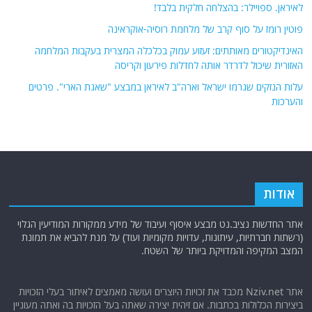
לאיראן. ספויילר: בהצלחה חלקית בלבד!
פוטין רומז על סוף קרב של מלחמת רוסיה-אוקראינה
האינדיקטורים מאותתים: זעזוע עמוק בכלכלה המצרית בעקבות המלחמה
האזורית שיכול לדרדר אותה לחדלות פירעון וקריסה
עלות הנזקים שגרמו ישראל וארה"ב לאיראן במבצע "שאגת הארי". פרטים
והערכות
אודות
אתר החדשות נציב.נט מבצע איסוף ועיבוד של מידע ממקורות המודיעין הגלוי
(רשתות חברתיות, עיתונות, עדויות מקומיות ועוד) על מנת להביא את תמונת
המצב המקיפה והמדויקת ביותר של השטח.
אתר Nziv.net מכבד את זכויות היוצרים ועושה מאמצים לאיתור בעלי הזכויות
ביצירות הכלולות בכתבות. אם זיהית יצירה שאתה בעל הזכויות בה ואתה מעוניין