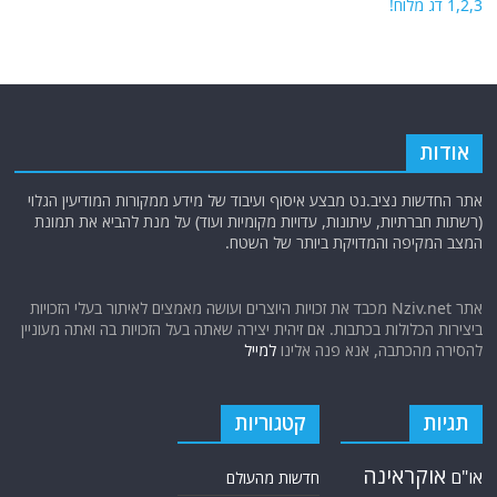
1,2,3 דג מלוח!
אודות
אתר החדשות נציב.נט מבצע איסוף ועיבוד של מידע ממקורות המודיעין הגלוי
(רשתות חברתיות, עיתונות, עדויות מקומיות ועוד) על מנת להביא את תמונת
המצב המקיפה והמדויקת ביותר של השטח.
אתר Nziv.net מכבד את זכויות היוצרים ועושה מאמצים לאיתור בעלי הזכויות
ביצירות הכלולות בכתבות. אם זיהית יצירה שאתה בעל הזכויות בה ואתה מעוניין
להסירה מהכתבה, אנא פנה אלינו
למייל
תגיות
קטגוריות
אוקראינה
או"ם
חדשות מהעולם