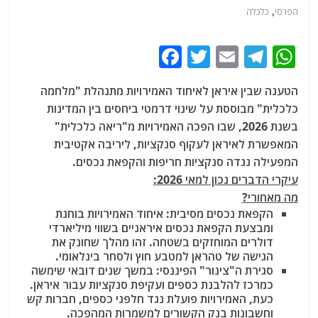
,
הפרסי
כלכלה
F
T
E
T
W
a
w
m
el
h
הטענה שבין איראן לאיחוד האמירויות מתנהלת "מלחמה
c
itt
ai
e
at
כלכלית" מבוססת על שינוי דרמטי ביחסים בין המדינות
e
er
l
g
s
בשנת 2026, שבו הפכה האמירויות מ"ריאה כלכלית"
b
ra
A
המאפשרת לאיראן לעקוף סנקציות, ליריבה אקטיבית
המפעילה נגדה סנקציות חריפות והקפאת נכסים.
o
m
p
עיקרי הדברים נכון למאי 2026:
o
p
מה מאחורי?
k
הקפאת נכסים מסיבית:
איחוד האמירויות בוחנת
ומבצעת הקפאת נכסים איראניים בשווי מיליארדי
דולרים
המוחזקים בשטחה. זהו מהלך שחונק את
הגישה של טהראן למטבע חוץ ולסחר בינלאומי.
סגירת ה"צינור" הפיננסי:
במשך שנים דובאי שימשה
כמרכז להלבנת כספים ועקיפת סנקציות עבור איראן.
כעת, האמירויות פועלת נגד חלפני כספים, חברות קש
וחשבונות בנק הקשורים למשמרות המהפכה.