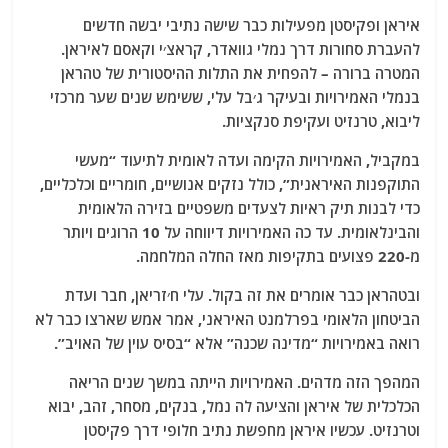
איראן ופקיסטן מפעילות כבר שישה נתיבי יבשה חדשים
להעברת סחורות דרך נמלי גוואדר, קראצ׳י וקאסם לאיראן.
המטרה ברורה – להפחית את התלות ההיסטורית של טהראן
בנמלי האמירויות ובעיקר ג׳בל עלי, ששימש שנים שער מרכזי
ליבוא, טרנזיט ועקיפת סנקציות.
במקביל, האמירויות הקימה ועדה לאומית לתיעוד “מעשי
התוקפנות האיראנית”, כולל נזקים אנושיים, חומריים וכלכליים,
כדי לבנות תיק ראיות לצעדים משפטיים בזירה הלאומית
והבינלאומית. עד כה האמירויות דיווחה על 10 הרוגים ויותר
מ-220 פצועים בתקיפות מאז החלה המלחמה.
ובטהראן כבר אומרים את זה בקול. עלי ח׳זריאן, חבר ועדת
הביטחון הלאומי בפרלמנט האיראני, אמר אמש שארצו כבר לא
רואה באמירויות “מדינה שכנה” אלא “בסיס עוין של האויב”.
המהפך הזה מדהים. האמירויות הייתה במשך שנים הריאה
הכלכלית של איראן והציעה לה נמל, בנקים, מסחר, זהב, יבוא
וטרנזיט. עכשיו איראן מחפשת נתיב חלופי דרך פקיסטן