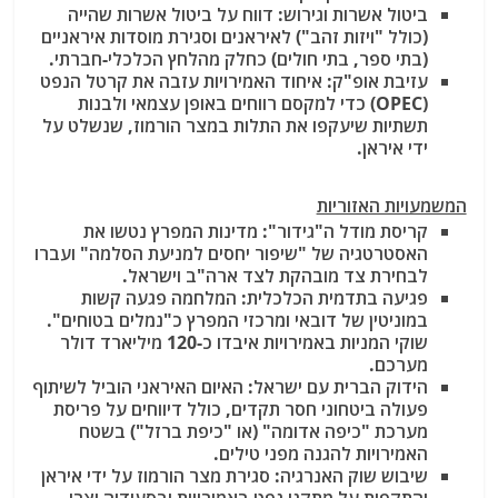
ביטול אשרות וגירוש:
דווח על ביטול אשרות שהייה
(כולל "ויזות זהב") לאיראנים וסגירת מוסדות איראניים
(בתי ספר, בתי חולים) כחלק מהלחץ הכלכלי-חברתי.
עזיבת אופ"ק:
איחוד האמירויות עזבה את קרטל הנפט
(OPEC) כדי למקסם רווחים באופן עצמאי ולבנות
תשתיות שיעקפו את התלות במצר הורמוז, שנשלט על
ידי איראן.
המשמעויות האזוריות
קריסת מודל ה"גידור":
מדינות המפרץ נטשו את
האסטרטגיה של "שיפור יחסים למניעת הסלמה" ועברו
לבחירת צד מובהקת לצד ארה"ב וישראל.
פגיעה בתדמית הכלכלית:
המלחמה פגעה קשות
במוניטין של דובאי ומרכזי המפרץ כ"נמלים בטוחים".
שוקי המניות באמירויות איבדו כ-120 מיליארד דולר
מערכם.
הידוק הברית עם ישראל:
האיום האיראני הוביל לשיתוף
פעולה ביטחוני חסר תקדים, כולל דיווחים על פריסת
מערכת "כיפה אדומה" (או "כיפת ברזל") בשטח
האמירויות להגנה מפני טילים.
שיבוש שוק האנרגיה:
סגירת מצר הורמוז על ידי איראן