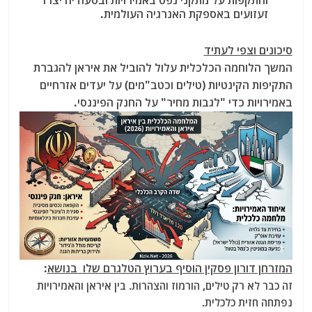
והתקפות על מתקני נפט באמירויות ובסעודיה יצרו
זעזועים באספקת האנרגיה העולמית.
סיכונים וצפי לעתיד
המשך הלוחמה הכלכלית עלול להוביל את איראן להגברת
התקיפות הקינטיות (טילים וכטב"מים) על יעדים אזרחיים
באמירויות כדי "לגבות מחיר" על החנק הפיננסי.
המזרחן דורון פסקין הוסיף בערוץ הטלגרם שלו בנושא
:
זה כבר לא רק טילים, הורמוז והצהרות. בין איראן והאמירויות
נפתחה חזית כלכלית.