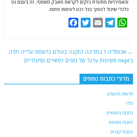
והאמירויות מתעדת נזקים לקראת מאבק משפטי. זה בעצם גט
כלכלי שיכול להפוך בכל רגע לעימות פתוח.
F
T
E
T
W
a
w
m
el
h
c
itt
ai
e
at
e
er
l
g
s
←
אנומליה ? במדינה הזקנה בעולם נרשמת עלייה חדה
b
ra
A
בnxpr פשיטות vרגל של גופים רפואיים וסיעודיים
o
m
p
o
p
מדורי כתבות נוספים
k
חדשות מהעולם
כללי
כתבות היסטוריה
כתבות מומחים
כתבות קצרות