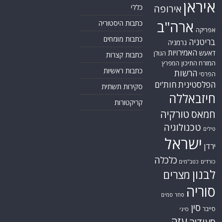
איראן
אירופה
כללי
ארה"ב
כתבות היסטוריה
אפריקה
כתבות מומחים
בריטניה
גרמניה
האמירויות
דאעש
הגולן
כתבות קצרות
המזרח התיכון
המפרץ
כתבות ראשיות
הרשות
הפרסי
הפלסטינית
חות'ים
סקירות תשתית
חיזבאללה
קריקטורות
טורקיה
חמאס
טכנולוגיה
טילים
ישראל
ירדן
כלכלה
כורדים
כטב"מים
לבנון
מצרים
סוריה
סחר סמים
סין
סייבר
סיני
עזה
סעודיה