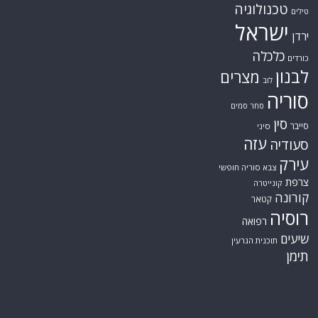
טכנולוגיה
טילים
ישראל
ירדן
כלכלה
כורדים
לבנון
מצרים
לוב
סוריה
סחר סמים
סין
סייבר
סיני
עזה
סעודיה
עירק
צבא סוריה חופשי
צרפת
קונייטרה
קורונה
קטאר
רוסיה
רפואה
שיעים
תוכנית הגרעין
תימן