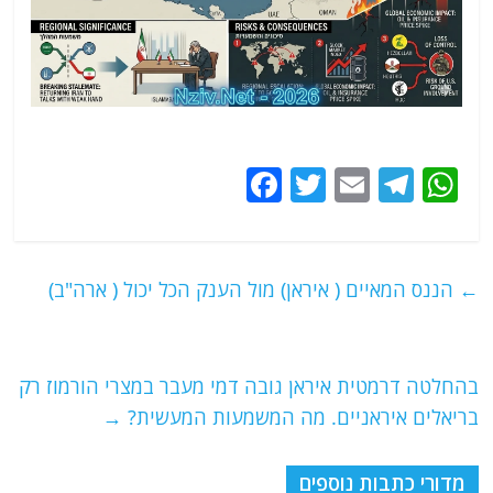
F
T
E
T
W
a
w
m
el
h
c
itt
ai
e
at
e
er
l
g
s
←
הננס המאיים ( איראן) מול הענק הכל יכול ( ארה"ב)
b
ra
A
o
m
p
o
p
בהחלטה דרמטית איראן גובה דמי מעבר במצרי הורמוז רק
בריאלים איראניים. מה המשמעות המעשית?
→
k
מדורי כתבות נוספים