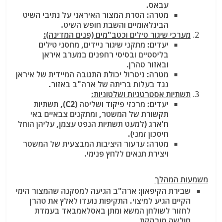
עבאס.
מטרה: הסרת המצור האיראני על נתיבי השיט
הבינלאומיים והשבת חופש השיט.
מערכי שיגור טילים וכטב"מים (פנים המדינה):
יעדים: מתקני שיגור ניידים, מחסני טילים
בליסטיים ובסיסי רחפנים במערב איראן
ובאזור טהרן.
מטרה: ניטרול יכולת התגובה המיידית של איראן
נגד בעלות בריתה של ארה"ב באזור.
תשתיות אסטרטגיות ושלטוניות:
יעדים: מרכזי פיקוד ושליטה (C2), תשתיות
תקשורת של המשטר, ומתקנים צבאיים באי
ח'ארג (למעט תשתיות הנפט עצמן, עליהן הוחל
חיסכון זמני).
מטרה: ערעור היציבות המבצעית של המשטר
ויצירת תנאים ללחץ פנימי.
משמעות המהלך
שבירת הקיפאון: ארה"ב הגיעה למסקנה שהמצור הימי
הקיים הגיע למיצוי. התקיפות נועדו לאלץ את טהרן
לחזור לשולחן המשא ומתן באסלאמבאד בעמדת
חולשה מובהקת.