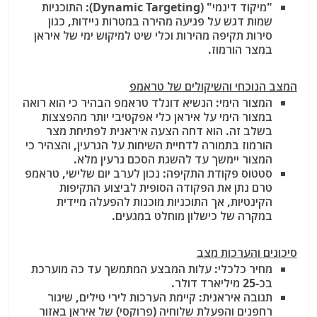
"מיקוד דינמי" (Dynamic Targeting): התוכניות
שמות דגש על פגיעה מהירה במטרות ניידות, כגון
סירות תקיפה מהירות וכלי שיט למיקוש ימי של איראן
במצר הורמוז.
המצב הנוכחי והשיקולים של טראמפ
המצור הימי: הנשיא דונלד טראמפ הבהיר כי הוא רואה
במצור הימי על איראן כלי אפקטיבי יותר מהפצצות
בשלב זה. הוא דחה הצעה איראנית לפתיחת מצר
הורמוז בתמורה לדחיית השיחות על הגרעין, והצהיר כי
המצור יימשך עד להשגת הסכם גרעין מלא.
סטטוס פקודת התקיפה: נכון לערב יום שלישי, טראמפ
טרם נתן את הפקודה הסופית לביצוע התקיפות
הקינטיות, אך התוכניות מוכנות להפעלה מיידית
במקרה של כישלון מוחלט במגעים.
סיכונים והערכות מצב
מחיר כלכלי: עלות המבצע המתמשך עד כה מוערכת
בכ-25 מיליארד דולר.
תגובה איראנית: קיימת הערכות לירי טילים, שיגור
רחפנים והפעלת שלוחיה (פרוקסי) של איראן באזור