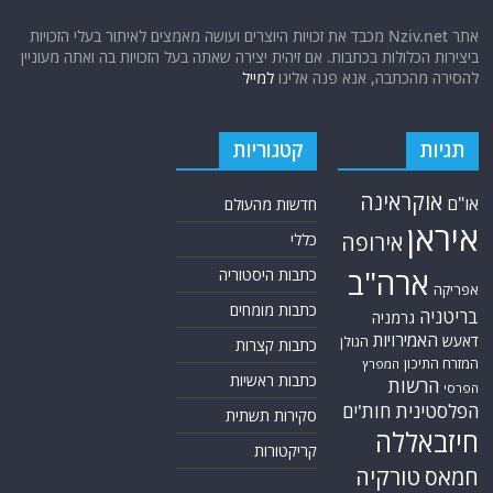
אתר Nziv.net מכבד את זכויות היוצרים ועושה מאמצים לאיתור בעלי הזכויות
ביצירות הכלולות בכתבות. אם זיהית יצירה שאתה בעל הזכויות בה ואתה מעוניין
להסירה מהכתבה, אנא פנה אלינו
למייל
תגיות
קטגוריות
אוקראינה
או"ם
חדשות מהעולם
איראן
אירופה
כללי
ארה"ב
כתבות היסטוריה
אפריקה
כתבות מומחים
בריטניה
גרמניה
האמירויות
דאעש
הגולן
כתבות קצרות
המזרח התיכון
המפרץ
כתבות ראשיות
הרשות
הפרסי
הפלסטינית
חות'ים
סקירות תשתית
חיזבאללה
קריקטורות
טורקיה
חמאס