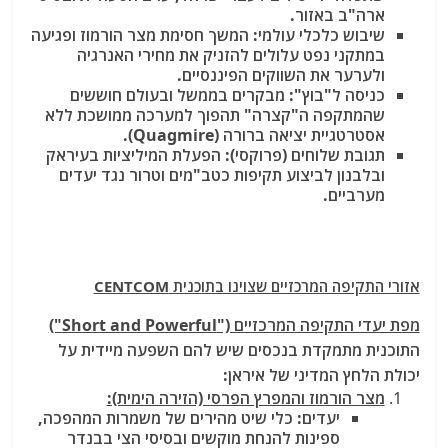
ארה"ב באזור.
שיבוש כלכלי עולמי: המשך חסימת מצר הורמוז ופגיעה
במתקני נפט עלולים להזניק את מחירי האנרגיה
ולערער את השווקים הפיננסיים.
כניסה ל"בוץ": מבקרים בממשל ובעולם חוששים
שהמתקפה ה"קצרה" תהפוך למערכה ממושכת ללא
אסטרטגיית יציאה ברורה (Quagmire).
תגובת שלוחים (פרוקסי): הפעלת המיליציות בעיראק
ובלבנון לביצוע תקיפות כטב"מים וטרור נגד יעדים
מערביים.
אזורי התקיפה המרכזיים שצוינו בתוכנית CENTCOM
מפת יעדי התקיפה המרכזיים ("Short and Powerful")
התוכנית מתמקדת בנכסים שיש להם השפעה מיידית על
יכולת הלחץ המדיני של איראן:
מצר הורמוז והמפרץ הפרסי (הזירה הימית):
יעדים: כלי שיט מהירים של משמרות המהפכה,
ספינות להנחת מוקשים ובסיסי הצי בבנדר