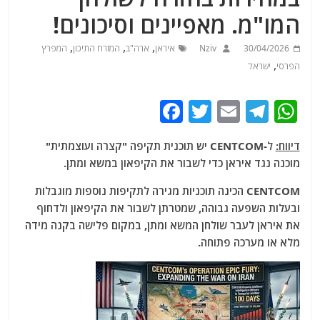
המו"מ. מאפיינים וסיכונים!
,
,
,
30/04/2026
Nziv
איראן
ארה"ב
המזרח התיכון
המפרץ
,
הפרסי
ישראל
F
T
E
T
W
a
w
m
el
h
דיווח:
ל-CENTCOM יש תוכנית תקיפה "קצרה ועוצמתית"
c
itt
ai
e
at
מוכנה נגד איראן כדי לשבור את הקיפאון במשא ומתן.
e
er
l
g
s
CENTCOM הכינה תוכניות מגירה לתקיפות נוספות מוגבלות
b
ra
A
ובעלות השפעה גבוהה, שמטרתן לשבור את הקיפאון ולדחוף
o
m
p
את איראן לעבר שולחן המשא ומתן, במקום פלישה בקנה מידה
o
p
מלא או מערכה פתוחה.
k