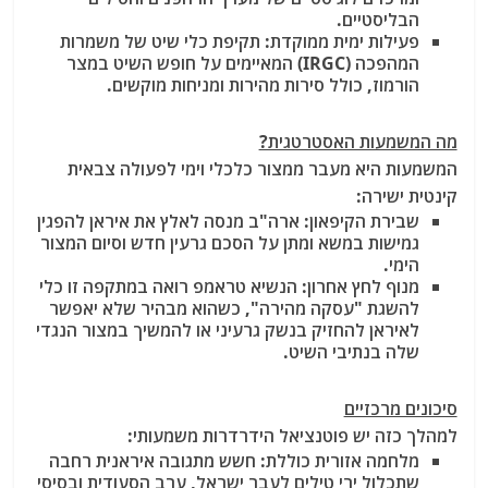
הבליסטיים.
פעילות ימית ממוקדת: תקיפת כלי שיט של משמרות
המהפכה (IRGC) המאיימים על חופש השיט במצר
הורמוז, כולל סירות מהירות ומניחות מוקשים.
מה המשמעות האסטרטגית?
המשמעות היא מעבר ממצור כלכלי וימי לפעולה צבאית
קינטית ישירה:
שבירת הקיפאון: ארה"ב מנסה לאלץ את איראן להפגין
גמישות במשא ומתן על הסכם גרעין חדש וסיום המצור
הימי.
מנוף לחץ אחרון: הנשיא טראמפ רואה במתקפה זו כלי
להשגת "עסקה מהירה", כשהוא מבהיר שלא יאפשר
לאיראן להחזיק בנשק גרעיני או להמשיך במצור הנגדי
שלה בנתיבי השיט.
סיכונים מרכזיים
למהלך כזה יש פוטנציאל הידרדרות משמעותי:
מלחמה אזורית כוללת: חשש מתגובה איראנית רחבה
שתכלול ירי טילים לעבר ישראל, ערב הסעודית ובסיסי