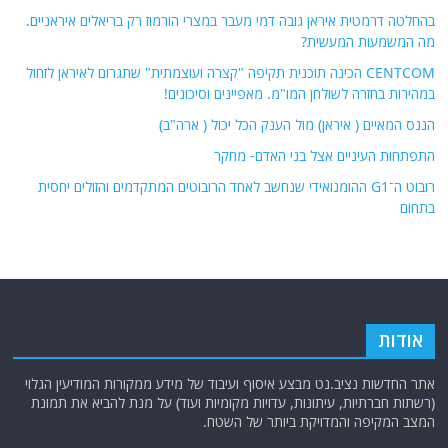
בהחלטה דרמטית איראן גובה דמי מעבר במצרי הורמוז רק בריאלים איראניים.
מה המשמעות המעשית?
CENTCOM הכינה תוכנית תקיפה "קצרה ועוצמתית" שתגרום לאיראן לזחול
במהירות בחזרה לשולחן המו"מ. מאפיינים וסיכונים!
הננס המאיים ( איראן) מול הענק הכל יכול ( ארה"ב)
התפתחות העיניים אצל בני האדם- מחקר
רובוט ה־G1 ההומנואידי שנחשב לאחד הרובוטים המתקדמים והזולים יחסית
בתחום
אודות
אתר החדשות נציב.נט מבצע איסוף ועיבוד של מידע ממקורות המודיעין הגלוי
(רשתות חברתיות, עיתונות, עדויות מקומיות ועוד) על מנת להביא את תמונת
המצב המקיפה והמדויקת ביותר של השטח.