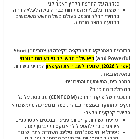
כנקמה על החרפת הלחץ האמריקני.
השפעה גלובלית: המתיחות כבר הובילה לעלייה חדה
במחירי הדלק והנפט בעולם בשל החשש משיבושים
בתנועה במצר הורמוז.
התוכנית האמריקאית למתקפה "קצרה ועוצמתית" (Short
and Powerful)
היא שלב חדש וקריטי בעימות הנוכחי
(אפריל 2026), שנועד לשבור את הקיפאון
המדיני בשיחות
באסלאמבאד.
המרכיבים, המשמעות והסיכונים:
מה כוללת התוכנית?
התוכנית של פיקוד המרכז (CENTCOM) מבוססת על גל
תקיפות ממוקד בעוצמה גבוהה, במקום מערכה מתמשכת או
פלישה קרקעית מלאה:
תקיפת תשתיות קריטיות: פגיעה בנכסים אסטרטגיים
איראניים כדי להפעיל לחץ מקסימלי בזמן קצר.
ניטרול איומי כטב"מים וטילים: השמדת אתרי שיגור
ומרכזים לוגיסטיים של מערך הרחפנים והטילים