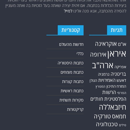
ביצירות הכלולות בכתבות. אם זיהית יצירה שאתה בעל הזכויות בה ואתה מעוניין
להסירה מהכתבה, אנא פנה אלינו
למייל
תגיות
קטגוריות
אוקראינה
או"ם
חדשות מהעולם
איראן
אירופה
כללי
ארה"ב
כתבות היסטוריה
אפריקה
כתבות מומחים
בריטניה
גרמניה
האמירויות
דאעש
הגולן
כתבות קצרות
המזרח התיכון
המפרץ
כתבות ראשיות
הרשות
הפרסי
הפלסטינית
חות'ים
סקירות תשתית
חיזבאללה
קריקטורות
טורקיה
חמאס
טכנולוגיה
טילים