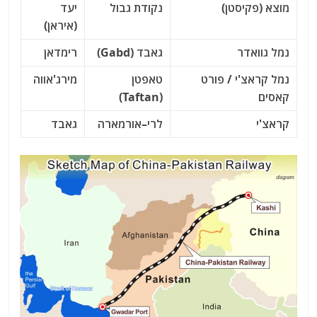
מוצא (פקיסטן)
נקודת גבול
יעד
(איראן)
נמל גוואדר
גאבד (Gabd)
רימדאן
נמל קראצ'י / פורט
טאפטן
מירג'אווה
קאסים
(Taftan)
קראצ'י
לרי–אורמארה
גאבד