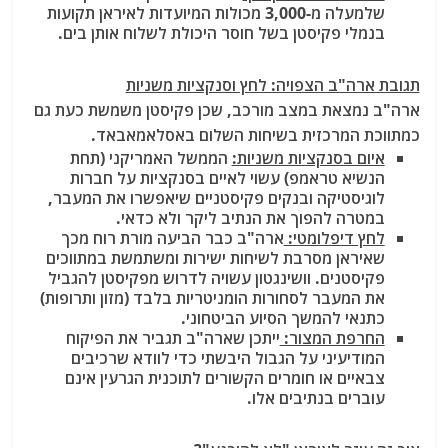
שלמעלה מ-3,000 מכולות המיועדות לאיראן תקועות
בנמלי פקיסטן בשל חוסר היכולת לשלוח אותן בים.
תגובת ארה"ב הצפויה: לחץ וסנקציות משניות
ארה"ב נמצאת במצב מורכב, שכן פקיסטן משמשת כעת גם
כמתווכת המרכזית בשיחות השלום באסלאמאבאד.
איום בסנקציות משניות:
הממשל האמריקני (תחת
הנשיא טראמפ) עשוי לאיים בסנקציות על חברות
לוגיסטיקה ובנקים פקיסטניים שיאפשרו את המעבר,
במטרה להפוך את הנתיב ליקר ולא כדאי.
לחץ דיפלומטי:
ארה"ב כבר הביעה מורת רוח מכך
שאיראן מסרבת לשיחות ישירות ומשתמשת במתווכים
פקיסטנים. וושינגטון עשויה לדרוש מפקיסטן להגביל
את המעבר לסחורות הומניטריות בלבד (מזון ותרופות)
כתנאי להמשך הסיוע הביטחוני.
החרפת המצור:
ייתכן שארה"ב תגביר את הפיקוח
המודיעיני על הגבול היבשתי כדי לוודא שרכיבים
צבאיים או חומרים הקשורים לתוכנית הגרעין אינם
עוברים בנתיבים אלו.