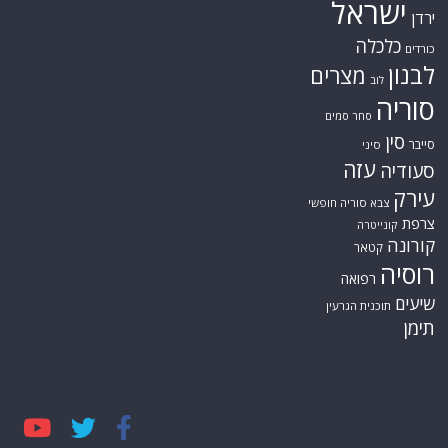
ישראל
ירדן
כלכלה
כורדים
לבנון
מצרים
לוב
סוריה
סחר סמים
סין
סייבר
סיני
עזה
סעודיה
עירק
צבא סוריה חופשי
צרפת
קונייטרה
קורונה
קטאר
רוסיה
רפואה
שיעים
תוכנית הגרעין
תימן