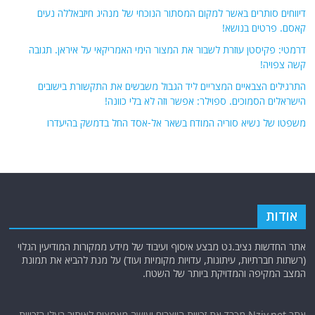
דיווחים סותרים באשר למקום המסתור הנוכחי של מנהיג חיזבאללה נעים
קאסם. פרטים בנושא!
דרמטי: פקיסטן עוזרת לשבור את המצור הימי האמריקאי על איראן. תגובה
קשה צפויה!
התרגילים הצבאיים המצריים ליד הגבול משבשים את התקשורת בישובים
הישראלים הסמוכים. ספוילר: אפשר וזה לא בלי כוונה!
משפטו של נשיא סוריה המודח בשאר אל-אסד החל בדמשק בהיעדרו
אודות
אתר החדשות נציב.נט מבצע איסוף ועיבוד של מידע ממקורות המודיעין הגלוי
(רשתות חברתיות, עיתונות, עדויות מקומיות ועוד) על מנת להביא את תמונת
המצב המקיפה והמדויקת ביותר של השטח.
אתר Nziv.net מכבד את זכויות היוצרים ועושה מאמצים לאיתור בעלי הזכויות