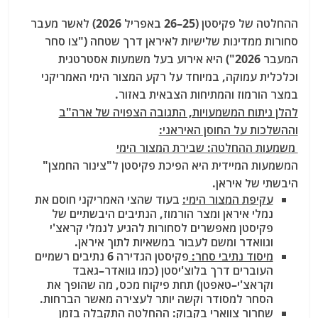
ההחלטה של פקיסטן (25–26 באפריל 2026) לאשר מעבר
סחורות ממדינות שלישיות לאיראן דרך שטחה ("צו סחר
המעבר 2026") היא אירוע בעל משמעות אסטרטגית
וכלכלית עמוקה, במיוחד על רקע המצור הימי האמריקני
במצר הורמוז והמתיחות הצבאית באזור.
להלן ניתוח המשמעויות, התגובה הצפויה של ארה"ב
וההשלכות על החוסן האיראני:
משמעות ההחלטה: שבירת המצור הימי
המשמעות המיידית היא הפיכת פקיסטן ל"צינור החמצן"
היבשתי של איראן.
עקיפת המצור הימי:
בעוד שהצי האמריקני חוסם את
נמלי איראן ומצר הורמוז, הנתיבים היבשתיים של
פקיסטן מאפשרים לסחורות להגיע לנמלי קראצ'י
וגוואדר ומשם לעבור במשאיות לתוך איראן.
מיסוד נתיבי סחר:
פקיסטן הגדירה 6 נתיבים רשמיים
העוברים דרך בלוצ'יסטן (כמו גוואדר–גאבד
וקראצ'י–טאפטן) תחת פיקוח מכס, מה שהופך את
הסחר למסודר וקשה יותר לעצירה מאשר הברחות.
שחרור צווארי בקבוק:
ההחלטה התקבלה בזמן