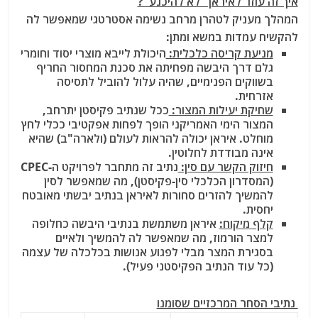
איך זה עוזר לאיראן "לא להיכנע"?
המהלך מעניק לטהרן מרחב נשימה אסטרטגי שמאפשר לה
להקשיח עמדות במשא ומתן:
מניעת קריסה כלכלית:
היכולת לייבא מוצרי יסוד וחומרי
גלם דרך היבשה מפחיתה את סכנת המחסור החריף
בשווקים הפנימיים, שהיה עלול להוביל לתסיסה
אזרחית.
שחיקת יעילות המצור:
ככל שנתיב פקיסטן יתרחב,
המצור הימי האמריקני הופך לפחות אפקטיבי ככלי לחץ
מוחלט. איראן יכולה להראות לעולם (ולארה"ב) שהיא
אינה מבודדת לחלוטין.
חיזוק הקשר עם סין:
נתיב זה מתחבר לפרויקט ה-CPEC
(המסדרון הכלכלי סין-פקיסטן), מה שמאפשר לסין
להמשיך להזרים סחורות לאיראן בנתיב יבשתי מאובטח
יחסית.
קלף מיקוח:
איראן משתמשת בנתיבי היבשה כחלופה
למצר הורמוז, מה שמאפשר לה להמשיך ולאיים
בסגירת המצר מבלי לפגוע אנושות בכלכלה של עצמה
(כל עוד הנתיב הפקיסטני פעיל).
נתיבי הסחר המרכזיים שסומנו