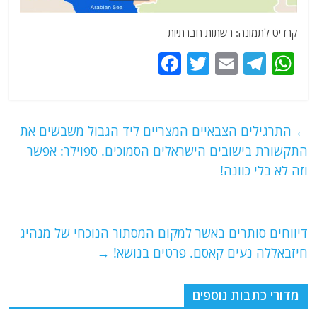
קרדיט לתמונה: רשתות חברתיות
F
T
E
T
W
a
w
m
el
h
c
itt
ai
e
at
e
er
l
g
s
←
התרגילים הצבאיים המצריים ליד הגבול משבשים את
b
ra
A
התקשורת בישובים הישראלים הסמוכים. ספוילר: אפשר
o
m
p
וזה לא בלי כוונה!
o
p
k
דיווחים סותרים באשר למקום המסתור הנוכחי של מנהיג
חיזבאללה נעים קאסם. פרטים בנושא!
→
מדורי כתבות נוספים