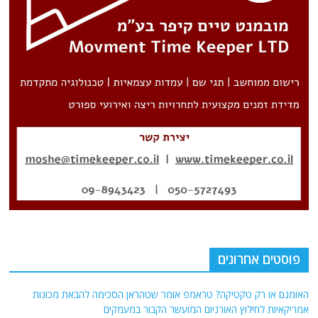
פוסטים אחרונים
האומנם או רק טקטיקה? טראמפ אומר שטהראן הסכימה להבאת מכונות
אמריקאיות לחילוץ האורניום המועשר הקבור במעמקים