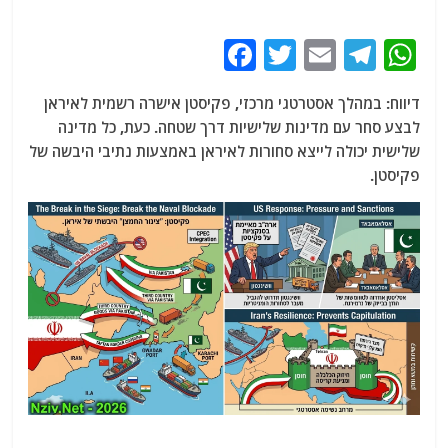
F
T
E
T
W
a
w
m
el
h
דיווח: במהלך אסטרטגי מרכזי, פקיסטן אישרה רשמית לאיראן
c
itt
ai
e
at
לבצע סחר עם מדינות שלישיות דרך שטחה. כעת, כל מדינה
e
er
l
g
s
שלישית יכולה לייצא סחורות לאיראן באמצעות נתיבי היבשה של
b
ra
A
פקיסטן.
o
m
p
o
p
k