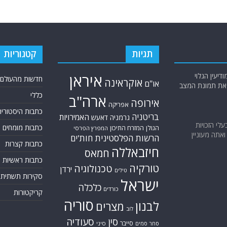
תגיות
קטגוריות
יעין הגלוי
איראן
חדשות מהעולם
אוקראינה
או"ם
א את תמונת המצב
כללי
ארה"ב
אירופה
אפריקה
כתבות היסטוריה
בריטניה
האמירויות
גרמניה
דאעש
בעלי הזכויות
כתבות מומחים
הגולן
המזרח התיכון
המפרץ הפרסי
אתה מעוניין
הרשות הפלסטינית
חות'ים
כתבות קצרות
חיזבאללה
חמאס
כתבות ראשיות
טורקיה
טכנולוגיה
ירדן
טילים
סקירות תשתית
ישראל
כלכלה
כורדים
קריקטורות
סוריה
לבנון
מצרים
לוב
סין
סעודיה
סייבר
סחר סמים
סיני