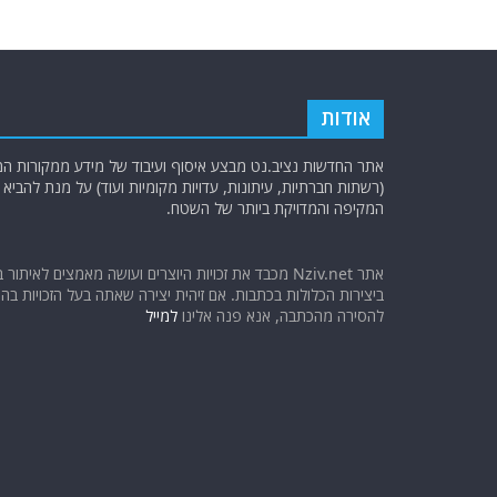
אודות
אתר החדשות נציב.נט מבצע איסוף ועיבוד של מידע ממקורות המוד
(רשתות חברתיות, עיתונות, עדויות מקומיות ועוד) על מנת להבי
המקיפה והמדויקת ביותר של השטח.
אתר Nziv.net מכבד את זכויות היוצרים ועושה מאמצים לאיתור 
ביצירות הכלולות בכתבות. אם זיהית יצירה שאתה בעל הזכויות בה ו
להסירה מהכתבה, אנא פנה אלינו
למייל