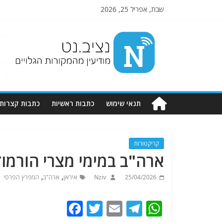
שבת, אפריל 25, 2026
Nziv.net
מודיעין
מהמקורות
הגלויים
תנאי שימוש
כתבות ראשיות
כתבות קצרות
קריקטורות
ארה"ב במימי מצרי הורמוז
,
,
25/04/2026
Nziv
איראן
ארה"ב
המפרץ הפרסי
F
T
E
T
W