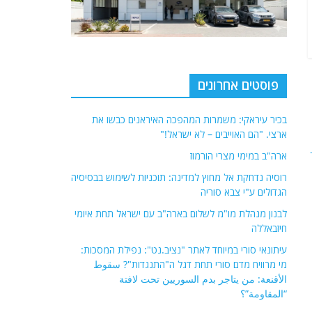
פוסטים אחרונים
בכיר עיראקי: משמרות המהפכה האיראנים כבשו את
ארצי. "הם האוייבים – לא ישראל!"
ארה"ב במימי מצרי הורמוז
רוסיה נדחקת אל מחוץ למדינה: תוכניות לשימוש בבסיסיה
הגדולים ע"י צבא סוריה
לבנון מנהלת מו"מ לשלום בארה"ב עם ישראל תחת איומי
חיזבאללה
עיתונאי סורי במיוחד לאתר "נציב.נט": נפילת המסכות:
מי מרוויח מדם סורי תחת דגל ה"התנגדות"? سقوط
الأقنعة: من يتاجر بدم السوريين تحت لافتة
“المقاومة”؟