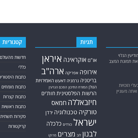
תגיות
קטגוריות
יעין הגלוי
איראן
חדשות מהעולם
אוקראינה
או"ם
א את תמונת המצב
כללי
ארה"ב
אירופה
אפריקה
כתבות היסטוריה
בריטניה
האמירויות
גרמניה
דאעש
בעלי הזכויות
כתבות מומחים
הגולן
המזרח התיכון
הסכם הגרעין
אתה מעוניין
הרשות הפלסטינית
חות'ים
כתבות קצרות
חיזבאללה
חמאס
כתבות ראשיות
טורקיה
טכנולוגיה
ירדן
סקירות תשתית
ישראל
כלכלה
כורדים
קריקטורות
לבנון
מצרים
לוב
מרוקו