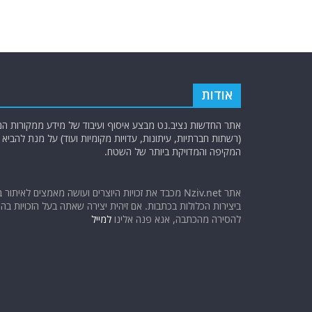
אודות
אתר החדשות נציב.נט מבצע איסוף ועיבוד של מידע ממקורות המוד
(רשתות חברתיות, עיתונות, עדויות מקומיות ועוד) על מנת להבי
המקיפה והמדויקת ביותר של השטח.
אתר Nziv.net מכבד את זכויות היוצרים ועושה מאמצים לאיתור 
ביצירות הכלולות בכתבות. אם זיהית יצירה שאתה בעל הזכויות בה ו
להסירה מהכתבה, אנא פנה אלינו
למייל