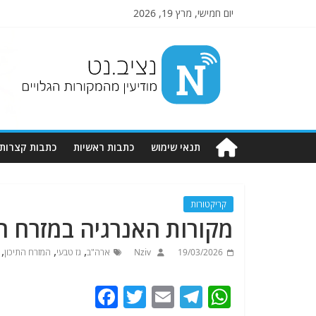
יום חמישי, מרץ 19, 2026
Nziv.net
מודיעין
מהמקורות
הגלויים
תנאי שימוש
כתבות ראשיות
כתבות קצרות
קריקטורות
מקורות האנרגיה במזרח ה
,
,
,
19/03/2026
Nziv
ארה"ב
גז טבעי
המזרח התיכון
F
T
E
T
W