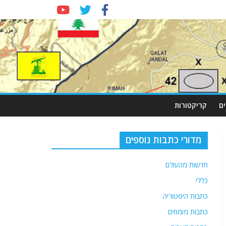
ם
קריקטורות
מדורי כתבות נוספים
חדשות מהעולם
כללי
כתבות היסטוריה
כתבות מומחים