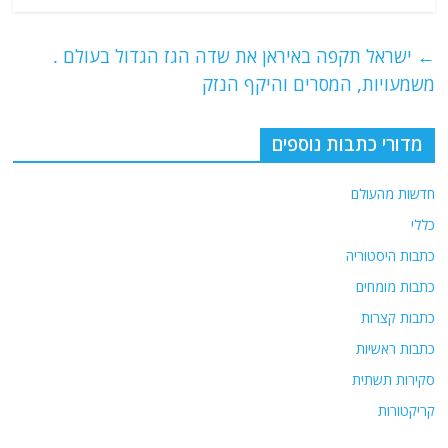
c
itt
ai
e
at
e
er
l
g
s
←
ישראל תקפה באיראן את שדה הגז הגדול בעולם .
b
ra
A
משמעויות, המסרים והיקף הנזק
o
m
p
o
p
מדורי כתבות נוספים
k
חדשות מהעולם
כללי
כתבות היסטוריה
כתבות מומחים
כתבות קצרות
כתבות ראשיות
סקירות תשתית
קריקטורות