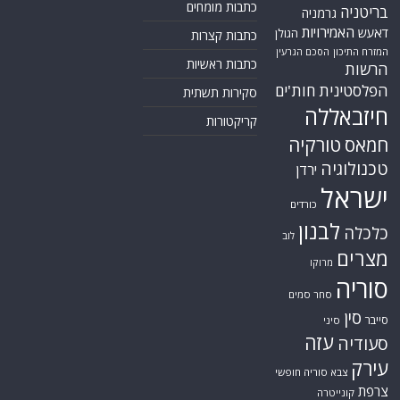
כתבות מומחים
בריטניה
גרמניה
האמירויות
דאעש
הגולן
כתבות קצרות
המזרח התיכון
הסכם הגרעין
כתבות ראשיות
הרשות
הפלסטינית
חות'ים
סקירות תשתית
חיזבאללה
קריקטורות
חמאס
טורקיה
טכנולוגיה
ירדן
ישראל
כורדים
לבנון
כלכלה
לוב
מצרים
מרוקו
סוריה
סחר סמים
סין
סייבר
סיני
עזה
סעודיה
עירק
צבא סוריה חופשי
צרפת
קונייטרה