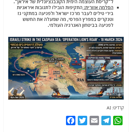
ל"קריסת העוצמה הימית הקונבנציונלית של איראן".
הסלמה אזורית:
התקיפות הובילו לתגובות איראניות
בירי טילים לעבר מרכז ישראל ולפגיעה במתקני גז
וטנקרים במפרץ הפרסי, מה שמעלה את החשש
לפגיעה בביטחון האנרגיה העולמי.
קרדיט: AI
F
T
E
T
W
a
w
m
el
h