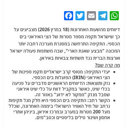
F
T
E
T
W
a
w
m
el
h
דיווחים מהשעות האחרונות (18 במרץ 2026) מצביעים על
c
itt
ai
e
at
כך שישראל תקפה מספר מטרות של הצי האיראני בים
e
er
l
g
s
הכספי. התקיפה התרחשה במסגרת מערכה רחבה יותר
b
ra
A
המכונה "מבצע שאגת הארי", שבה משתפות פעולה ישראל
וארצות הברית נגד תשתיות צבאיות באיראן.
o
m
p
מה קרה שם?
o
p
יעדי התקיפה: מטוסי קרב ישראליים תקפו ספינות של
k
הצי האיראני (IRIN) הפועלות בים הכספי.
נזק ותוצאות: הדיווחים הראשוניים מדברים על פגיעה
בכלי שיט, כאשר במקביל דווח על כלי שיט איראני
שסבל מנזק "ממקור לא ידוע" באזור זה.
הקשר רחב: התקיפה בים הכספי היא חלק מגל תקיפות
נרחב של חיל האוויר הישראלי ביממה האחרונה, שכלל
מעל 200 מטרות במערב ובמרכז איראן, ביניהן אתרי
אחסון ושיגור טילים בליסטיים וכטב"מים.