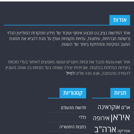
אודות
אתר החדשות נציב.נט מבצע איסוף ועיבוד של מידע ממקורות המודיעין הגלוי
(רשתות חברתיות, עיתונות, עדויות מקומיות ועוד) על מנת להביא את תמונת
המצב המקיפה והמדויקת ביותר של השטח.
אתר Nziv.net מכבד את זכויות היוצרים ועושה מאמצים לאיתור בעלי הזכויות
ביצירות הכלולות בכתבות. אם זיהית יצירה שאתה בעל הזכויות בה ואתה מעוניין
להסירה מהכתבה, אנא פנה אלינו
למייל
תגיות
קטגוריות
אוקראינה
או"ם
חדשות מהעולם
איראן
אירופה
כללי
ארה"ב
כתבות היסטוריה
אפריקה