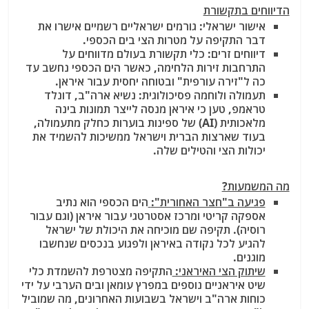
הדיווחים בתקשורת
אישור ישראלי: גורמים ישראליים רשמיים אישרו את
דבר התקיפה על מטרות הצי בים הכספי.
דיווחים זרים: כלי תקשורת בעולם מדווחים על
התרחבות זירות הלחימה, כאשר הים הכספי נחשב עד
כה ל"זירה עורפית" ובטוחה יחסית עבור איראן.
תעמולה ולוחמה פסיכולוגית: נשיא ארה"ב, דונלד
טראמפ, טען כי איראן מנסה לייצר תמונות בינה
מלאכותית (AI) של ספינות בוערות כחלק מתעמולה,
בעוד שארצות הברית וישראל ממשיכות להשמיד את
יכולות הצי והטילים שלה.
מה המשמעות?
פגיעה ב"חצר האחורית":
הים הכספי הוא נתיב
אספקה קריטי ומרכז אסטרטגי עבור איראן (וגם עבור
רוסיה). תקיפה שם מוכיחה את היכולת של ישראל
להגיע לכל נקודה באיראן ולפגוע בנכסים שנחשבו
מוגנים.
שיתוק הצי האיראני:
התקיפה מצטרפת להשמדת כלי
שיט איראניים נוספים במפרץ עומאן ובים הערבי על ידי
כוחות ארה"ב וישראל בשבועות האחרונים, מה שמוביל