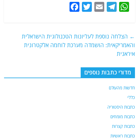
F
T
E
T
W
a
w
m
el
h
c
itt
ai
e
at
e
er
l
g
s
←
הצלחה נוספת לעליונות הטכנולוגית הישראלית
b
ra
A
והאמריקאית: הושמדה מערכת לוחמה אלקטרונית
o
m
p
איראנית
o
p
מדורי כתבות נוספים
k
חדשות מהעולם
כללי
כתבות היסטוריה
כתבות מומחים
כתבות קצרות
כתבות ראשיות