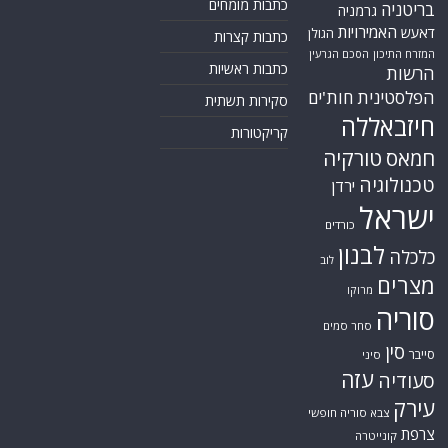
כתבות מומחים
בריטניה
גרמניה
האמירויות
דאעש
הגולן
כתבות קצרות
המזרח התיכון
הסכם הגרעין
כתבות ראשיות
הרשות
הפלסטינית
חות'ים
סקירות תשתית
חיזבאללה
קריקטורות
חמאס
טורקיה
טכנולוגיה
ירדן
ישראל
כורדים
לבנון
כלכלה
לוב
מצרים
מרוקו
סוריה
סחר סמים
סין
סייבר
סיני
עזה
סעודיה
עירק
צבא סוריה חופשי
צרפת
קונייטרה