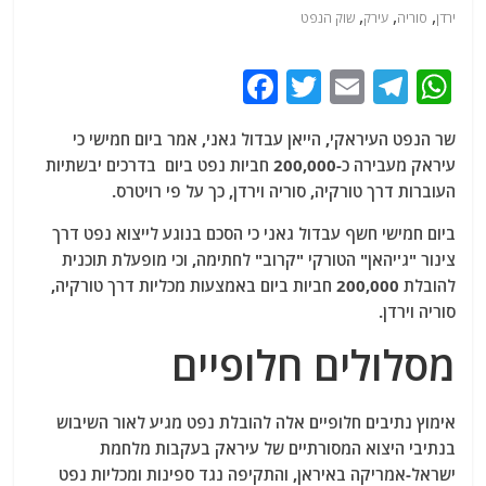
,
,
,
ירדן
סוריה
עירק
שוק הנפט
F
T
E
T
W
a
w
m
el
h
שר הנפט העיראקי, הייאן עבדול גאני, אמר ביום חמישי כי
c
itt
ai
e
at
עיראק מעבירה כ-200,000 חביות נפט ביום בדרכים יבשתיות
e
er
l
g
s
העוברות דרך טורקיה, סוריה וירדן, כך על פי רויטרס.
b
ra
A
ביום חמישי חשף עבדול גאני כי הסכם בנוגע לייצוא נפט דרך
o
m
p
צינור "ג'יהאן" הטורקי "קרוב" לחתימה, וכי מופעלת תוכנית
o
p
להובלת 200,000 חביות ביום באמצעות מכליות דרך טורקיה,
סוריה וירדן.
k
מסלולים חלופיים
אימוץ נתיבים חלופיים אלה להובלת נפט מגיע לאור השיבוש
בנתיבי היצוא המסורתיים של עיראק בעקבות מלחמת
ישראל-אמריקה באיראן, והתקיפה נגד ספינות ומכליות נפט