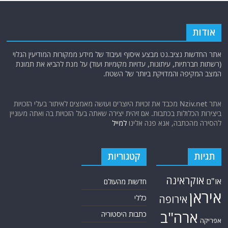
אודות
אתר החדשות נציב.נט מבצע איסוף ועיבוד של מידע ממקורות המודיעין הגלוי
(רשתות חברתיות, עיתונות, עדויות מקומיות ועוד) על מנת להביא את תמונת
המצב המקיפה והמדויקת ביותר של השטח.
אתר Nziv.net מכבד את זכויות היוצרים ועושה מאמצים לאיתור בעלי הזכויות
ביצירות הכלולות בכתבות. אם זיהית יצירה שאתה בעל הזכויות בה ואתה מעוניין
להסירה מהכתבה, אנא פנה אלינו
למייל
תגיות
קטגוריות
אוקראינה
או"ם
חדשות מהעולם
איראן
אירופה
כללי
ארה"ב
כתבות היסטוריה
אפריקה