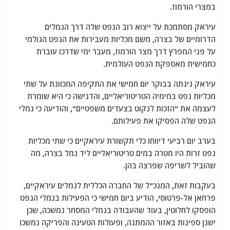
במצרי הורמוז.
עיראק מסתמכת על ייצוא רוב הנפט שלה דרך הנמלים
הדרומיים של בצרה, משם מכליות מעבירות את הנפט הגולמי
על פני המפרץ דרך מצר הורמוז, מעבר ימי שדרכו עוברת
כחמישית מאספקת הנפט העולמית.
עיראק גינתה בבוקר יום חמישי את התקיפה המכוונת על שתי
מכליות נפט במימיה הטריטוריאליים, והדגישה כי היא שומרת
לעצמה את "הזכות לנקוט בצעדים משפטיים", והודיעה כי נמלי
הנפט שלה הפסיקו את פעילותם.
בערב יום רביעי דיווחו כלי תקשורת עיראקיים כי שתי מכליות
נפט זרות היו מטרה במים טריטוריאליים ליד נמל בצרה, מה
שהוביל לשריפה שפרצה בהן.
בעקבות זאת, המנכ"ל של החברה הכללית לנמלים עיראקיים,
פרחאן אל-פרטוסי, הודיע ​​ביום חמישי כי הפעילות בנמלי הנפט
הופסקו לחלוטין, בעוד שהעבודה בנמלי המסחר נמשכה, שכן
ישנן ספינות באזור ההמתנה, ופעולות הטעינה והפריקה נמשכו