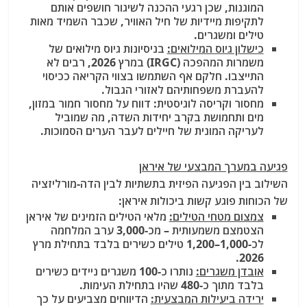
המוגנות, שכן רגעי ההכנה לשיגור חושפים אותם
לתקיפות מיידיות של חיל האוויר, שכבר השמיד מאות
טילים ומשגרים.
כישלון גיוס המילואים:
בניסיונות גיוס מילואים של
משמרות המהפכה (IRGC) במרץ 2026, רבים לא
התייצבו. חלקם אף השתמשו בצווי הקריאה ככיסוי
להעברת משפחותיהם לאזורי הגבול.
מחסור וקריסה לוגיסטית:
דווח על מחסור חמור במזון,
מים ותחמושת בקרב יחידות השדה, מה שמוביל
לעריקה המונית של חיילים לעבר הערים הסמוכות.
פגיעה במערך המבצעי של איראן
השילוב בין הפגיעה הפיזית בתשתיות לבין הדה-מורליזציה
של הכוחות פוגע קשות ביכולות איראן:
צמצום מטחי הטילים:
מלאי הטילים הזמינים של איראן
הצטמצם משמעותית – מכ-3,000 ערב המלחמה
לכ-1,000–1,200 טילים כשירים בלבד בתחילת מרץ
2026.
אובדן משגרים:
נותרו כ-100 משגרים ניידים כשירים
בלבד מתוך כ-480 שהיו בתחילת העימות.
ירידה ביעילות המבצעית:
הדיווחים מצביעים על כך