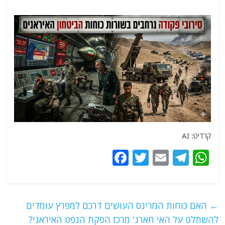
קרדיט: AI
F
T
E
T
W
a
w
m
el
h
c
itt
ai
e
at
e
er
l
g
s
←
האם כוחות המרינס העושים דרכם למפרץ עומדים
b
ra
A
להשתלט על האי חארג' מרכז הפקת הנפט האיראני?