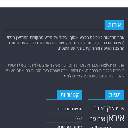
אודות
אתר החדשות נציב.נט מבצע איסוף ועיבוד של מידע ממקורות המודיעין הגלוי
(רשתות חברתיות, עיתונות, עדויות מקומיות ועוד) על מנת להביא את תמונת
המצב המקיפה והמדויקת ביותר של השטח.
אתר Nziv.net מכבד את זכויות היוצרים ועושה מאמצים לאיתור בעלי הזכויות
ביצירות הכלולות בכתבות. אם זיהית יצירה שאתה בעל הזכויות בה ואתה מעוניין
להסירה מהכתבה, אנא פנה אלינו
למייל
תגיות
קטגוריות
אוקראינה
או"ם
חדשות מהעולם
איראן
אירופה
כללי
כתבות היסטוריה