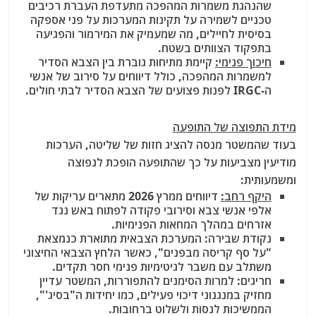
שהנהגת משמרות המהפכה מתעדפת העברת רכיבים
טכניים לשמירה על תקינות המערכות על פני אספקה
בסיסית לחיילים, מה שמעמיק את המירמור והפגיעה
בתפקוד הצוותים בשטח.
חיכוך פנימי:
קיימת מתיחות גוברת בין הצבא הסדיר
למשמרות המהפכה, כולל דיווחים על סירוב של אנשי
ה-IRGC לפנות פצועים של הצבא הסדיר לבתי חולים.
מידת התפוצה של התופעה
בעוד שהמשטר מנסה להציג חזות של שליטה, הערכות
מודיעין מצביעות על כך שהתופעה הופכת לנפוצה
ומשמעותית:
היקף רחב:
דיווחים ממרץ 2026 מתארים עריקות של
אלפי אנשי צבא וסירובי פקודה לפתוח באש נגד
אזרחים במהלך המחאות הפנימיות.
נקודת שבירה: המערכת הצבאית מתוארת כנמצאת
"על סף קריסה מבפנים", כאשר הלחץ הצבאי החיצוני
משתלב עם משבר לגיטימיות פנימי חסר תקדים.
חריגים: למרות הסימנים להתפוררות, המשטר עדיין
מחזיק במנגנוני דיכוי פעילים, כמו יחידות ה"בסיג'",
הממשיכות לנסות ולשלוט ברחובות.