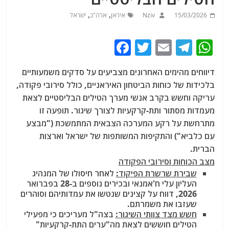
,
,
15/03/2026
Nziv
איראן
ארה"ב
ישראל
F
T
E
T
W
a
w
m
el
h
דיווחים מהימים האחרונים מצביעים על סדקים משמעותיים
c
itt
ai
e
at
בלכידות של כוחות הביטחון האיראניים, כולל סירובי פקודה,
e
er
l
g
s
עריקה וחשש בקרב אנשי מערך הטילים הבליסטיים לצאת
b
ra
A
מעמדות מסתור ותת-קרקעיות לצורך שיגור. תופעה זו
מתרחשת על רקע המערכה הצבאית המתמשכת ("מבצע
o
m
p
עם כלביא") והתקיפות המשותפות של ישראל וארצות
o
p
הברית.
k
מצב הכוחות וסירובי הפקודה
שבירת שרשרת הפיקוד:
לאחר חיסולו של המנהיג
העליון עלי ח'אמנאי ובכירים נוספים ב-28 בפברואר
2026, דווח על קצינים שנטשו את עמדותיהם וסוהרים
שעזבו את משמרתם.
חשש מצד צוותי השיגור:
בצה"ל מעריכים כי מפעילי
הטילים חוששים לצאת מה"ערים התת-קרקעיות"