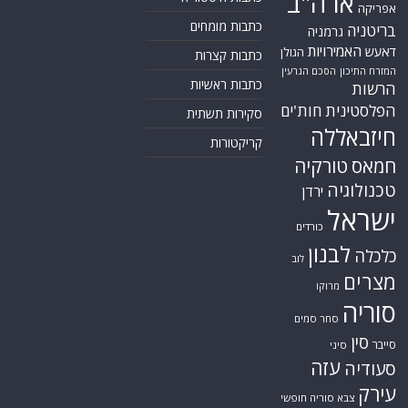
ארה"ב
אפריקה
כתבות מומחים
בריטניה
גרמניה
האמירויות
דאעש
הגולן
כתבות קצרות
המזרח התיכון
הסכם הגרעין
כתבות ראשיות
הרשות
הפלסטינית
חות'ים
סקירות תשתית
חיזבאללה
קריקטורות
חמאס
טורקיה
טכנולוגיה
ירדן
ישראל
כורדים
לבנון
כלכלה
לוב
מצרים
מרוקו
סוריה
סחר סמים
סין
סייבר
סיני
עזה
סעודיה
עירק
צבא סוריה חופשי