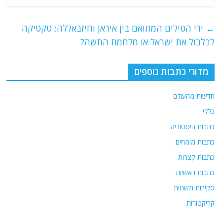
c
itt
ai
e
at
e
er
l
g
s
←
ירי הטילים המתואם בין איראן וחיזבאללה: טקטיקה
b
ra
A
לבלבול את ישראל או מלחמת התשה?
o
m
p
o
p
מדורי כתבות נוספים
k
חדשות מהעולם
כללי
כתבות היסטוריה
כתבות מומחים
כתבות קצרות
כתבות ראשיות
סקירות תשתית
קריקטורות