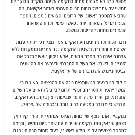
מטוסי קרב לא מזוהים פתחו בתקיפה אלימה מוקדם בבוקר יום
חמישי על אתר של כוחות הגיוס העממי באזור אקשאת, מה
שהביא למספר ראשוני של הרוגים ופצועים נוספים. מספר
הנעדרים עלה מאוחר יותר, כאשר פעולות החיפוש אחר
הנעדרים מתחת להריסות נמשכו.
דובר הכוחות המזוינים העיראקיים אמר מצידו כי "התוקפנות
השיטתית והחוזרת ונשנית והתקיפה נגד אתרים ומפקדות ללא
אבחנה אינה רק הפרה צבאית, אלא ניסיון נואש לבלבל את
העניינים, לשבש את השלום החברתי ולערער את ההישגים
הביטחוניים שהושגו בדמם של עיראקים".
פיקוד המבצעים המשותפים גינה את ההפצצה, באומרו כי
המשך "הפרות חסרי הבחנה" יתרום לבלבול ותאיים על השלום
החברתי, וכן יעורר טינה וחוסר שביעות רצון בקרב העיראקים,
והדגיש כי מדובר בפגיעה בריבונותה ובכבודה של עיראק.
במקביל, אתר נוסף של כוחות הגיוס העממי ליד העיר קירקוק
בצפון עיראק ספג תקיפה אווירית עם שחר ביום חמישי, וגרמה
למספר פצועים על פי מידע ראשוני, בעוד כוחות הביטחון סגרו