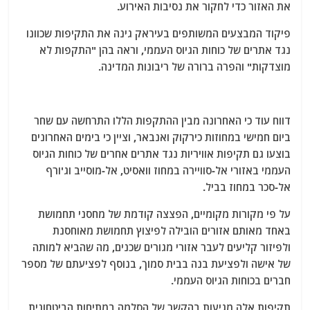
את האזור כדי לחקור את נסיבות האירוע.
פיקוד המבצעים המשותפים בעיראק גינה את התקיפות שכוונו
נגד אתרים של כוחות הגיוס העממי, וראה בהן "התקפות לא
מוצדקות" והפרה ברורה של ריבונות המדינה.
דווח עוד כי האחרונה מבין ההתקפות הללו התרחשה עם שחר
ביום חמישי במחוזות כירקוק ואנבאר, וציין כי בימים האחרונים
בוצעו גם תקיפות אוויריות נגד אתרים אחרים של כוחות הגיוס
העממי באזורי אל-סוויירה במחוז וואסיט, אל-מוסייב וג'ורף
אל-סכר במחוז בביל.
על פי מקורות מקומיים, הפצצה קודמת של מחסני תחמושת
באחד מאותם אזורים הובילה לפיצוץ תחמושת מאוחסנת
ולפיזור קליעים לעבר אזורי מגורים שכנים, מה שהביא למותה
של אישה ולפציעת בנה בבית סמוך, בנוסף לפציעתם של מספר
חברים בכוחות הגיוס העממי.
תקיפות אלה מגיעות בהקשר של הסלמה במתיחות הביטחונית