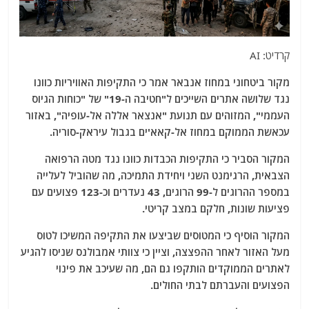
קרדיט: AI
מקור ביטחוני במחוז אנבאר אמר כי התקיפות האוויריות כוונו
נגד שלושה אתרים השייכים ל"חטיבה ה-19" של "כוחות הגיוס
העממי", המזוהים עם תנועת "אנצאר אללה אל-עופיה", באזור
עכאשת הממוקם במחוז אל-קאא'ים בגבול עיראק-סוריה.
המקור הסביר כי התקיפות הכבדות כוונו נגד מטה הרפואה
הצבאית, הרגימנט השני ויחידת התמיכה, מה שהוביל לעלייה
במספר ההרוגים ל-99 הרוגים, 43 נעדרים וכ-123 פצועים עם
פציעות שונות, חלקם במצב קריטי.
המקור הוסיף כי המטוסים שביצעו את התקיפה המשיכו לטוס
מעל האזור לאחר ההפצצה, וציין כי צוותי אמבולנס שניסו להגיע
לאתרים הממוקדים הותקפו גם הם, מה שעיכב את פינוי
הפצועים והעברתם לבתי החולים.