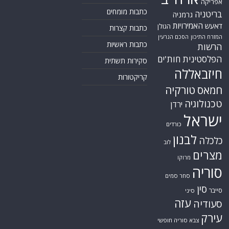
אפריקה
כתבות מומחים
בריטניה
גרמניה
האמירויות
דאעש
הגולן
כתבות קצרות
המזרח התיכון
הסכם הגרעין
כתבות ראשיות
הרשות
הפלסטינית
חות'ים
סקירות תשתית
חיזבאללה
קריקטורות
חמאס
טורקיה
טכנולוגיה
ירדן
ישראל
כורדים
לבנון
כלכלה
לוב
מצרים
מרוקו
סוריה
סחר סמים
סין
סייבר
סיני
עזה
סעודיה
עירק
צבא סוריה חופשי