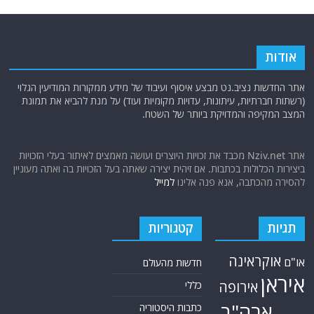
אודות
אתר החדשות נציב.נט מבצע איסוף ועיבוד של מידע ממקורות המודיעין הגלוי
(רשתות חברתיות, עיתונות, עדויות מקומיות ועוד) על מנת להביא את תמונת
המצב המקיפה והמדויקת ביותר של השטח.
אתר Nziv.net מכבד את זכויות היוצרים ועושה מאמצים לאיתור בעלי הזכויות
ביצירות הכלולות בכתבות. אם זיהית יצירה שאתה בעל הזכויות בה ואתה מעוניין
להסירה מהכתבה, אנא פנה אלינו
למייל
תגיות
קטגוריות
אוקראינה
או"ם
חדשות מהעולם
איראן
אירופה
כללי
ארה"ב
כתבות היסטוריה