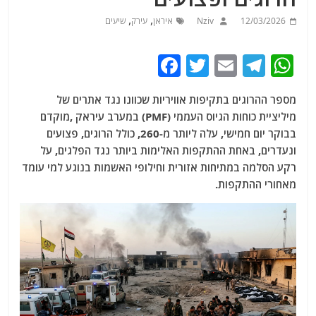
,
,
12/03/2026
Nziv
איראן
עירק
שיעים
F
T
E
T
W
a
w
m
el
h
מספר ההרוגים בתקיפות אוויריות שכוונו נגד אתרים של
c
itt
ai
e
at
מיליציית כוחות הגיוס העממי (PMF) במערב עיראק ,מוקדם
e
er
l
g
s
בבוקר יום חמישי, עלה ליותר מ-260, כולל הרוגים, פצועים
b
ra
A
ונעדרים, באחת ההתקפות האלימות ביותר נגד הפלגים, על
רקע הסלמה במתיחות אזורית וחילופי האשמות בנוגע למי עומד
o
m
p
מאחורי ההתקפות.
o
p
k