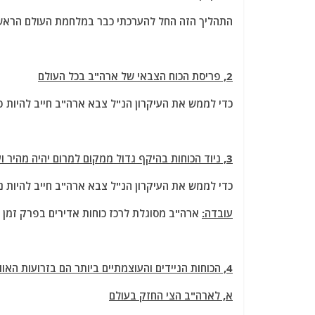
התהליך הזה החל להערכתי כבר במלחמת העולם הראשונה שנת 1917 עת ארה"ב שלחה מיליוני 
2, פריסת הכוח הצבאי של ארה"ב בכל העולם
כדי לממש את העיקרון הנ"ל צבא ארה"ב חייב להיות פר
3, ניוד הכוחות בהיקף גדול ממקום למרום יהיה מהיר ועוצמתי.
כדי לממש את העיקרון הנ"ל צבא ארה"ב חייב להיות נ
עובדה:
ארה"ב מסוגלת לרכז כוחות אדירים בפרק זמן ש
4, הכוחות הניידים והעוצמתיים ביותר הם בזרועות האוויר והים וזרוע היבשה שמופעלת מהים הם המארינס.
א, לארה"ב הצי החזק בעולם