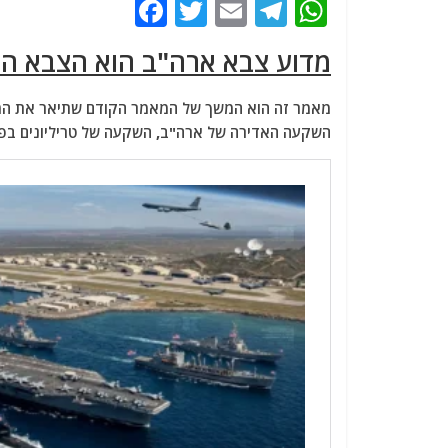
F
T
E
T
W
a
w
m
el
h
מדוע צבא ארה"ב הוא הצבא ה
c
itt
ai
e
at
e
er
l
g
s
מאמר זה הוא המשך של המאמר הקודם שתיאר את המו
b
ra
A
השקעה האדירה של ארה"ב, השקעה של טריליונים בפי
o
m
p
o
p
k