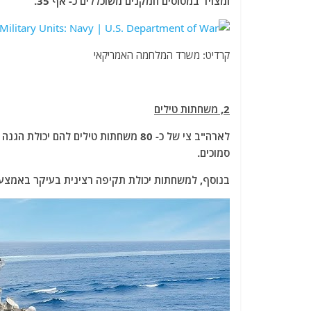
ומצויד במטוסים חמקנים משוכללים כ- אף 35.
קרדיט: משרד המלחמה האמריקאי
2, משחתות טילים
לארה"ב צי של כ- 80 משחתות טילים להם 
סמוכים.
בנוסף, למשחתות יכולת תקיפה רצינית בעיקר באמצעות 