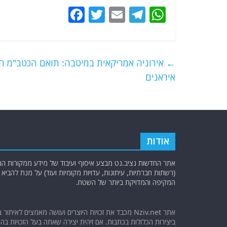
F
T
E
T
W
a
w
m
el
h
c
itt
ai
e
at
e
er
l
g
s
←
b
ra
A
איראנים
o
m
p
o
p
k
אודות
אתר החדשות נציב.נט מבצע איסוף ועיבוד של מידע ממקורות המוד
(רשתות חברתיות, עיתונות, עדויות מקומיות ועוד) על מנת להבי
המקיפה והמדויקת ביותר של השטח.
אתר Nziv.net מכבד את זכויות היוצרים ועושה מאמצים לאיתור 
ביצירות הכלולות בכתבות. אם זיהית יצירה שאתה בעל הזכויות בה ו