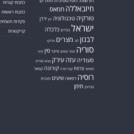
הרשות הפלסטינית
חות'ים
כתבות קצרות
חיזבאללה
חמאס
כתבות ראשיות
טורקיה
טכנולוגיה
ירדן
יוון
סקירות תשתית
ישראל
כלכלה
כורדים
קריקטורות
לבנון
מצרים
לוב
מרוקו
סוריה
סין
סייבר
סחר סמים
סיני
עזה
עירק
סעודיה
צבא סוריה
קורונה
צרפת
קטאר
חופשי
קונייטרה
רוסיה
שיעים
רפואה
תוכנית
תימן
הגרעין