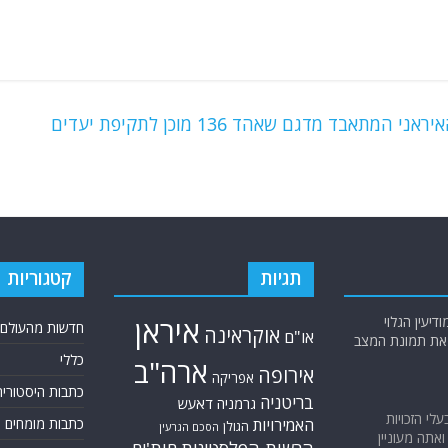
אירוניה אמריקאית במיטבה: תואם הכטב"מ האיראני המתאבד מדגם שאהד 136 מוכן לתקיפת יעדים
תגיות
קטגוריות
יעין הגלוי
איראן
חדשות מהעולם
אוקראינה
או"ם
א את תמונת המצב
כללי
ארה"ב
אירופה
אפריקה
כתבות היסטוריה
בריטניה
גרמניה
דאעש
בעלי הזכויות
האמירויות
כתבות מומחים
הגולן
הסכם הגרעין
אתה מעוניין