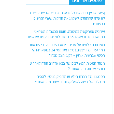
פוסטים אחרונים
WSJ: איראן דוחה את כל דרישות ארה"ב שהציגה בז'נבה .
לא פלא שהתחלנו לשמוע את חריקות שערי הגהינום
הנפתחים
אירוניה אמריקאית במיטבה: תואם הכטב"מ האיראני
המתאבד מדגם שאהד 136 מוכן לתקיפת יעדים איראנים
ראיונות מצולמים על ענייני דיומא בעולם הערבי עם אתר
המודיעין הגלוי "נציב.נט": ראיון מס' 34 בנושא "הנשק
הכימי שברשות איראן – רקע ומצב נוכחי"
מנהל המטות המשולבים של צבא ארה"ב הודח לאחר 3
חודשי שירות. מה מאחורי ?
הפנטגון נגד חברת ה-AI אנתרופיק בניסיון להסיר
מגבלות של גישה לאפליקציות צבאיות. מה מאחורי?