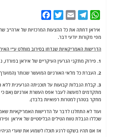
F
T
E
T
W
a
w
m
el
h
איראן דחתה את כל ההצעות המרכזיות של ארה"ב שהציג
c
itt
ai
e
at
מפי מקורות יודעי דבר.
e
er
l
g
s
הדרישות האמריקאיות שנדחו בסירוב מוחלט ע"י האיראני
b
ra
A
o
m
p
1. פירוק מתקני הגרעין העיקריים של איראן בפורדו, נתנז ואספהאן (אתרים שניזוקו בעבר בתקיפות אמריקאיות ביוני 2025).
o
p
2. העברת כל מלאי האורניום המועשר שנותר (המוערך בכ-10,000 ק"ג) לארצות הברית.
k
מתקדמים למעשה לעבר אפס העשרת אורניום (אם כי א
מחקר בטהרן למטרות רפואיות בלבד).
ועוד לא התחלנו לדבר על הדרישות האמריקאיות שאמור
שכללו הגבלת טווח הטילים הבליסטיים של איראן ופירו
אז אם תהיו בשקט לרגע תוכלו לשמוע את שערי הגיהינו