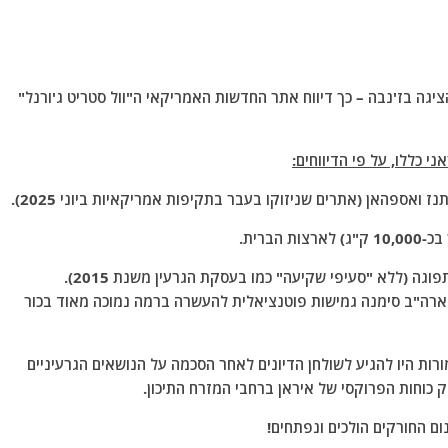
ה בז'נבה – כך דיווח אתר החדשות האמריקאי ה"וול סטריט ג'ורנל"
 כללו, על פי הדיווחים:
3. קבלת הגבלות קבועות על תוכניתה הגרעינית ללא תפוגה (ללא "סעיפי שקיעה" כמו בעסקת הגרעין משנת 2015).
רה"ב סימנה גמישות פוטנציאלית להעשרה ברמה נמוכה מאוד בכור
ות היו להגיע לשולחן הדיונים לאחר הסכמה על הנושאים הגרעיניים
ק כוחות הפרוקסי של איראן ברחבי המזרח התיכון.
ם החורקים הולכים ונפתחים!