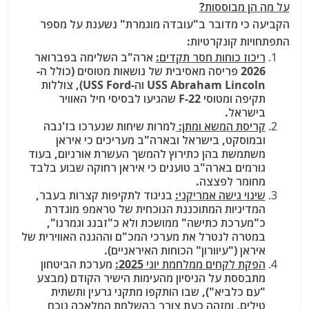
על מה הן מבוססות?
הקביעה כי מדובר ב"עובדה מוגמרת" נשענת על מספר
התפתחויות קונקרטיות:
ריכוז כוחות חסר תקדים:
ארה"ב השלימה בפברואר
2026 פריסה מאסיבית של נושאות מטוסים (כולל ה-
USS Abraham Lincoln וה-USS Ford), צוללות
תקיפה ומטוסי F-22 שהגיעו לבסיסי חיל האוויר
בישראל.
קריסת המשא ומתן:
למרות שיחות שנערכו בז'נבה
ובמוסקט, בישראל ובארה"ב מעריכים כי איראן
משתמשת בהן כתירוץ להמשך העשרת אורניום, בעוד
גורמים בארה"ב טוענים כי איראן רחוקה שבוע בלבד
מחומר לפצצה.
שינוי גישה אמריקני:
בניגוד לתקיפות קצרות בעבר,
המדיניות המתוכננת הנוכחית של טראמפ מוגדרת
כ"מערכת כתישה" ממושכת ולא כ"זבנג וגמרנו",
במטרה לנטרל את מערכי המכ"ם וההגנה האווירית של
איראן ("עיוורון" הכוחות האיראניים).
הפקת לקחים ממלחמת יוני 2025:
מערכת הביטחון
מתבססת על הניסיון מהעימות הישיר הקודם (מבצע
"עם כלביא"), שבו הותקפו מתקני גרעין ותשתית
טילים, ומזהה כעת צורך בהשלמת המלאכה נוכח