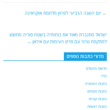
c
itt
ai
e
at
e
er
l
g
s
←
יום השנה הרביעי לפרוץ מלחמת אוקראינה
b
ra
A
o
m
p
o
p
ישראל מתגברת מאוד את כוחותיה בשטח סוריה מחשש
למתקפת טרור עם פרוץ העימות עם איראן
→
k
מדורי כתבות נוספים
חדשות מהעולם
כללי
כתבות היסטוריה
כתבות מומחים
כתבות קצרות
כתבות ראשיות