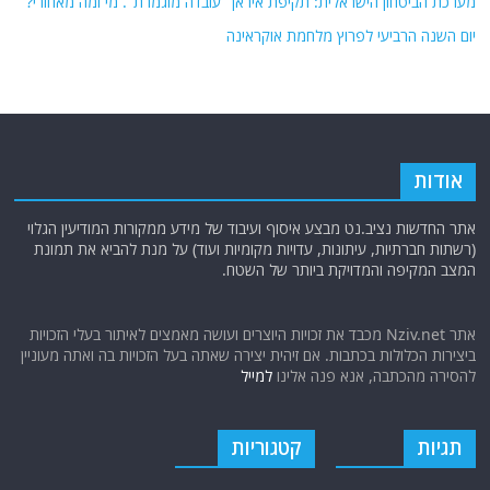
מערכת הביטחון הישראלית: תקיפת איראן "עובדה מוגמרת". מי ומה מאחורי?
יום השנה הרביעי לפרוץ מלחמת אוקראינה
אודות
אתר החדשות נציב.נט מבצע איסוף ועיבוד של מידע ממקורות המודיעין הגלוי
(רשתות חברתיות, עיתונות, עדויות מקומיות ועוד) על מנת להביא את תמונת
המצב המקיפה והמדויקת ביותר של השטח.
אתר Nziv.net מכבד את זכויות היוצרים ועושה מאמצים לאיתור בעלי הזכויות
ביצירות הכלולות בכתבות. אם זיהית יצירה שאתה בעל הזכויות בה ואתה מעוניין
להסירה מהכתבה, אנא פנה אלינו
למייל
תגיות
קטגוריות