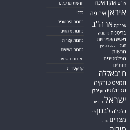
אוקראינה
או"ם
חדשות מהעולם
איראן
אירופה
כללי
ארה"ב
כתבות היסטוריה
אפריקה
כתבות מומחים
בריטניה
גרמניה
האמירויות
דאעש
כתבות קצרות
הגולן
הסכם הגרעין
כתבות ראשיות
הרשות
הפלסטינית
סקירות תשתית
חות'ים
קריקטורות
חיזבאללה
חמאס
טורקיה
טכנולוגיה
ירדן
יוון
ישראל
כורדים
לבנון
כלכלה
לוב
מצרים
מרוקו
סוריה