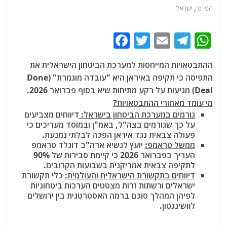
,
הפרסי
ישראל
F
T
E
T
W
a
w
m
el
h
ההתבטאויות המייחסות למערכת הביטחון הישראלית את
c
itt
ai
e
at
התפיסה כי תקיפה באיראן היא "עובדה מוגמרת" (Done
e
er
l
g
s
Deal) מגיעות על רקע מתיחות שיא בסוף פברואר 2026.
b
ra
A
מי עומד מאחורי ההתבטאויות?
גורמים במערכת הביטחון בישראל:
דיווחים מצביעים
o
m
p
על כך שגורמים בצה"ל, באמ"ן ובמוסד מעריכים כי
o
p
פעולה צבאית נגד איראן הפכה לבלתי נמנעת.
ממשל טראמפ:
יועץ לנשיא ארה"ב דונלד טראמפ
k
העריך בפברואר 2026 כי קיימת סבירות של 90%
לתקיפה צבאית אמריקנית בשבועות הקרובים.
דיווחים בתקשורת הישראלית והעולמית:
כלי תקשורת
ישראלים ורשתות זרות מצטטים הערכות ביטחוניות
לפיהן המהלך סוכם ברמה האסטרטגית בין ירושלים
לוושינגטון.