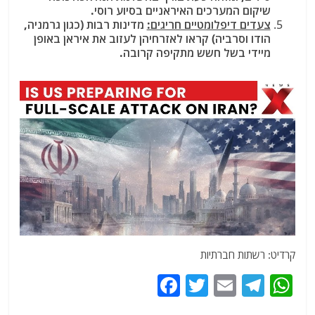
שיקום המערכים האיראניים בסיוע רוסי.
צעדים דיפלומטיים חריגים:
מדינות רבות (כגון גרמניה,
הודו וסרביה) קראו לאזרחיהן לעזוב את איראן באופן
מיידי בשל חשש מתקיפה קרובה.
קרדיט: רשתות חברתיות
F
T
E
T
W
a
w
m
el
h