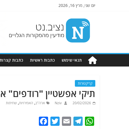
יום שני, מרץ 16, 2026
Nziv.net
מודיעין
מהמקורות
הגלויים
תנאי שימוש
כתבות ראשיות
כתבות קצרות
קריקטורות
תיקי אפשטיין "רודפים" א
,
,
20/02/2026
Nziv
ארה"ב
האמירויות
שחיתות
F
T
E
T
W