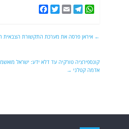
F
T
E
T
W
a
w
m
el
h
c
itt
ai
e
at
e
er
l
g
s
←
איראן פרסה את מערכת התקשורת הצבאית האסטרטגית "ס
b
ra
A
o
m
p
o
p
קונספירציה טורקיה עד דלא ידע: ישראל מואשמ
אדמה קטלני
→
k