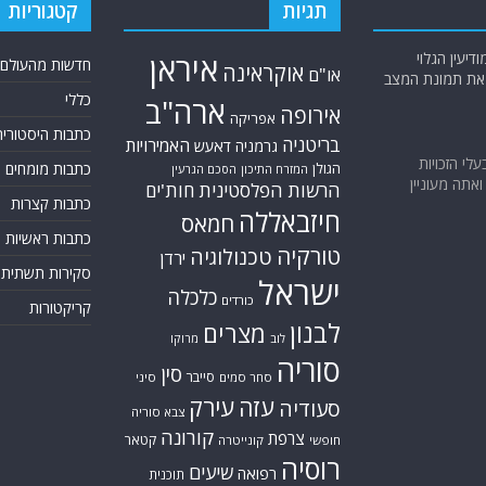
תגיות
קטגוריות
יעין הגלוי
איראן
חדשות מהעולם
אוקראינה
או"ם
א את תמונת המצב
כללי
ארה"ב
אירופה
אפריקה
כתבות היסטוריה
בריטניה
האמירויות
גרמניה
דאעש
בעלי הזכויות
הגולן
כתבות מומחים
המזרח התיכון
הסכם הגרעין
אתה מעוניין
הרשות הפלסטינית
חות'ים
כתבות קצרות
חיזבאללה
חמאס
כתבות ראשיות
טורקיה
טכנולוגיה
ירדן
סקירות תשתית
ישראל
כלכלה
כורדים
קריקטורות
לבנון
מצרים
לוב
מרוקו
סוריה
סין
סייבר
סחר סמים
סיני
עזה
עירק
סעודיה
צבא סוריה
קורונה
צרפת
קטאר
חופשי
קונייטרה
רוסיה
שיעים
רפואה
תוכנית