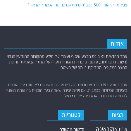
צבא מרוקו הזמין 500 כטב"מים מתאבדים. מה הקשר לישראל ?
אודות
אתר החדשות נציב.נט מבצע איסוף ועיבוד של מידע ממקורות המודיעין הגלוי
(רשתות חברתיות, עיתונות, עדויות מקומיות ועוד) על מנת להביא את תמונת
המצב המקיפה והמדויקת ביותר של השטח.
אתר Nziv.net מכבד את זכויות היוצרים ועושה מאמצים לאיתור בעלי הזכויות
ביצירות הכלולות בכתבות. אם זיהית יצירה שאתה בעל הזכויות בה ואתה מעוניין
להסירה מהכתבה, אנא פנה אלינו
למייל
תגיות
קטגוריות
אוקראינה
או"ם
חדשות מהעולם