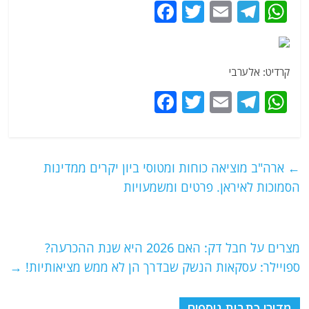
F
T
E
T
W
a
w
m
el
h
c
itt
ai
e
at
e
er
l
g
s
קרדיט: אלערבי
b
ra
A
F
T
E
T
W
o
m
p
a
w
m
el
h
o
p
c
itt
ai
e
at
k
e
er
l
g
s
←
ארה"ב מוציאה כוחות ומטוסי ביון יקרים ממדינות
b
ra
A
הסמוכות לאיראן. פרטים ומשמעויות
o
m
p
o
p
מצרים על חבל דק: האם 2026 היא שנת ההכרעה?
k
ספויילר: עסקאות הנשק שבדרך הן לא ממש מציאותיות!
→
מדורי כתבות נוספים