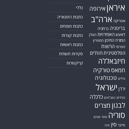
איראן
אירופה
כללי
ארה"ב
כתבות היסטוריה
אפריקה
כתבות מומחים
בריטניה
גרמניה
האמירויות
דאעש
הגולן
כתבות קצרות
המזרח התיכון
המפרץ
כתבות ראשיות
הרשות
הפרסי
הפלסטינית
חות'ים
סקירות תשתית
חיזבאללה
קריקטורות
טורקיה
חמאס
טכנולוגיה
טילים
ישראל
ירדן
כלכלה
כורדים
כטב"מים
לבנון
מצרים
סוריה
סחר סמים
סין
סייבר
סיני