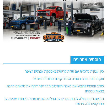
פוסטים אחרונים
סין: ענקית כלכלית עם תלות קריטית באספקת אנרגיה רציפה
חוק המכס החדש בסוריה ואיסור קבלת סחורות מישראל
סירוב חמינאי להוציא את מאגרי האורניום מהמדינה דוחף את טראמפ למכה
צבאית נוספת!
גם אוגנדה מתחילה לבנות סכרים על הנילוס. מצרים מנסה לקנות השפעה על
פרוייקטים אלו. פרטים