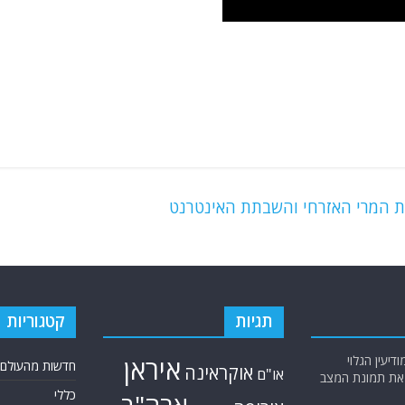
א את המרי האזרחי והשבתת האינטרנט
תגיות
קטגוריות
יעין הגלוי
איראן
חדשות מהעולם
אוקראינה
או"ם
א את תמונת המצב
כללי