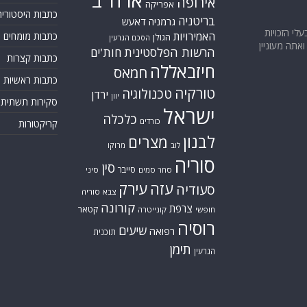
ארה"ב
אירופה
אפריקה
כתבות היסטוריה
בריטניה
גרמניה
דאעש
בעלי הזכויות
האמירויות
כתבות מומחים
הגולן
הסכם הגרעין
אתה מעוניין
הרשות הפלסטינית
חות'ים
כתבות קצרות
חיזבאללה
חמאס
כתבות ראשיות
טורקיה
טכנולוגיה
ירדן
יוון
סקירות תשתית
ישראל
כלכלה
כורדים
קריקטורות
לבנון
מצרים
לוב
מרוקו
סוריה
סין
סייבר
סחר סמים
סיני
עזה
עירק
סעודיה
צבא סוריה
קורונה
צרפת
קטאר
חופשי
קונייטרה
רוסיה
שיעים
רפואה
תוכנית
תימן
הגרעין