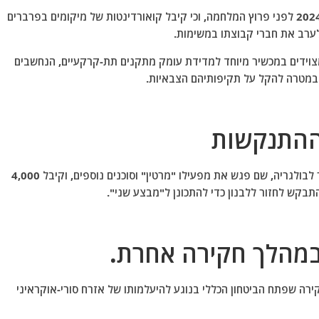
על פי החקירות, מוחמד ס. הודה כי שהה בלבנון בקיץ 2024 לפני פרוץ המלחמה, וכי קיבל קואורדינטות של מיקומים בפרברים
לערב את חברי קבוצתו במשימות.
צוידים במכשיר מיוחד למדידת עומק מתקנים תת-קרקעיים, הנחשבים
, במטרה להקל על תקיפותיהם הצבאיות.
ההתנקשות
העצור הצהיר כי עזב את לבנון עם פרוץ המלחמה ועבר לבולגריה, שם פגש את מפעילו "מרטין" וסוכנים נוספים, וקיבל 4,000
קש לחזור ללבנון כדי להתכונן ל"מבצע שני".
מהלך חקירה אחרת.
 ס. נעצר בסוף שנת 2024 במהלך חקירה שפתח הביטחון הכללי בנוגע להיעלמותו של אזרח סורי-אוקראיני