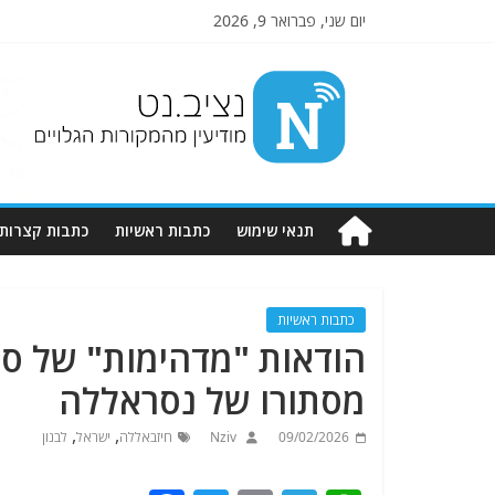
יום שני, פברואר 9, 2026
Nziv.net
מודיעין
מהמקורות
הגלויים
תנאי שימוש
כתבות ראשיות
כתבות קצרות
כתבות ראשיות
הודאות "מדהימות" של סו
מסתורו של נסראללה
,
,
09/02/2026
Nziv
חיזבאללה
ישראל
לבנון