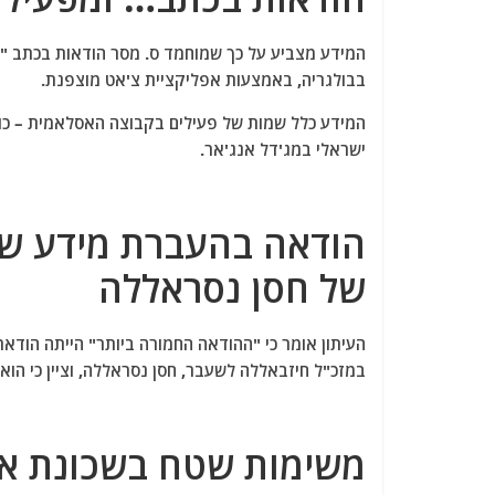
המידע מצביע על כך שמוחמד ס. מסר הודאות בכתב "מז
בבולגריה, באמצעות אפליקציית צ'אט מוצפנת.
המידע כלל שמות של פעילים בקבוצה האסלאמית – כוח
ישראלי במג'דל אנג'אר.
הודאה בהעברת מידע שע
של חסן נסראללה
העיתון אומר כי "ההודאה החמורה ביותר" הייתה הודאת
במזכ"ל חיזבאללה לשעבר, חסן נסראללה, וציין כי הו
משימות שטח בשכונת א-