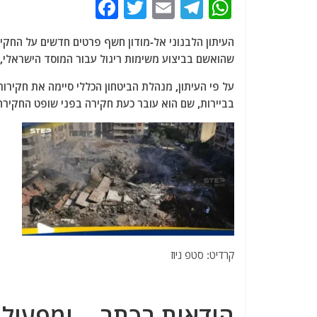
F
T
E
T
W
a
w
m
el
h
העיתון הלבנוני אל-מודון חשף פרטים חדשים על החקיר
c
itt
ai
e
at
שהואשם בביצוע משימות ריגול עבור המוסד הישראלי, 
e
er
l
g
s
על פי העיתון, מנהלת הביטחון הכללי סיימה את חקיר
b
ra
A
בביירות, שם הוא עובר כעת חקירה בפני שופט החקיר
o
m
p
o
p
k
קרדיט: סטפ ניוז
הודאות בכתב… ומפעיל 