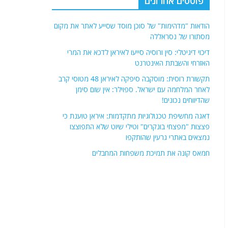
פוסטים אחרונים
הודאות "מדהימות" של סוכן מוסד שסייע לאתר את מקום
מסתורו של נסראללה
דיכוי דיגיטלי: סין ורוסיה סייעו לאיראן לדכא את המרי
האזרחי והשבתת האינטרנט
תקשורת רוסית: מוסקבה סיפקה לאיראן 48 מטוסי קרב
לאחר המלחמה עם ישראל. ספוילר: אין שום סימן
שהדיווחים נכונים!
דאגה מחשיפת טכנולוגיות מתקדמות: איראן טוענת כי
פצצות "מפצחי בונקרים" וטילי שיוט שלא התפוצצו
נמצאים באתרי גרעין שהותקפו
חמאס קונה את תמיכת משפחות המחבלים