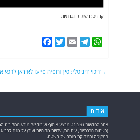
קרדיט: רשתות חברתיות
F
T
E
T
W
a
w
m
el
h
c
itt
ai
e
at
e
er
l
g
s
←
דיכוי דיגיטלי: סין ורוסיה סייעו לאיראן לדכ
b
ra
A
o
m
p
o
p
k
אודות
אתר החדשות נציב.נט מבצע איסוף ועיבוד של מידע ממקורות המוד
(רשתות חברתיות, עיתונות, עדויות מקומיות ועוד) על מנת להבי
המקיפה והמדויקת ביותר של השטח.