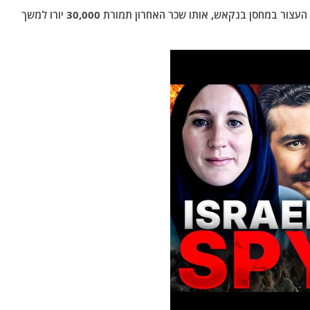
לאחר סקירת מצלמות המעקב, נראה כי הוא נפגש עם העצור במחסן בנקאש, אותו שכר האחרון תמורת 30,000 יורו למשך