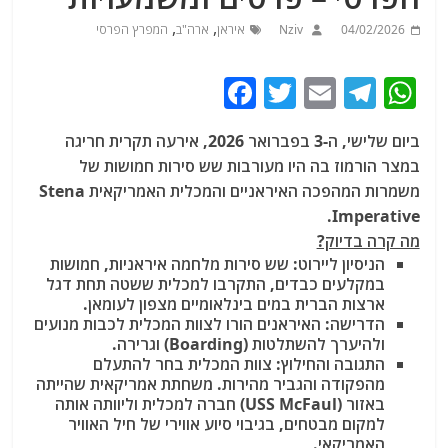
,
,
04/02/2026
Nziv
איראן
ארה"ב
המפרץ הפרסי
F
T
E
T
W
a
w
m
el
h
ביום שלישי, ה-3 בפברואר 2026, אירעה תקרית חריגה
c
itt
ai
e
at
במצר הורמוז בה היו מעורבות שש סירות חמושות של
e
er
l
g
s
משמרות המהפכה האיראניים והמכלית האמריקאית Stena
b
ra
A
Imperative.
מה קרה בדיוק?
o
m
p
הניסיון ליירוט: שש סירות מלחמה איראניות, חמושות
o
p
במקלעים כבדים, התקרבו למכלית ששטה תחת דגל
ארצות הברית במים בינלאומיים מצפון לעומאן.
k
הדרישה: האיראנים הורו לצוות המכלית לכבות מנועים
ולהיערך להשתלטות (Boarding) וגרירה.
התגובה והחילוץ: צוות המכלית בחר להתעלם
מהפקודה והגביר מהירות. משחתת אמריקאית שהייתה
באזור (USS McFaul) חברה למכלית וליוותה אותה
למקום מבטחים, בגיבוי סיוע אווירי של חיל האוויר
האמריקאי.