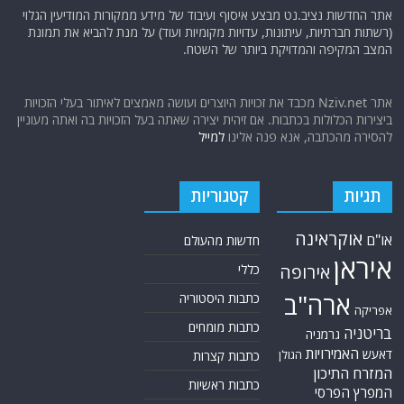
אתר החדשות נציב.נט מבצע איסוף ועיבוד של מידע ממקורות המודיעין הגלוי
(רשתות חברתיות, עיתונות, עדויות מקומיות ועוד) על מנת להביא את תמונת
המצב המקיפה והמדויקת ביותר של השטח.
אתר Nziv.net מכבד את זכויות היוצרים ועושה מאמצים לאיתור בעלי הזכויות
ביצירות הכלולות בכתבות. אם זיהית יצירה שאתה בעל הזכויות בה ואתה מעוניין
להסירה מהכתבה, אנא פנה אלינו
למייל
תגיות
קטגוריות
אוקראינה
או"ם
חדשות מהעולם
איראן
אירופה
כללי
ארה"ב
כתבות היסטוריה
אפריקה
כתבות מומחים
בריטניה
גרמניה
האמירויות
דאעש
הגולן
כתבות קצרות
המזרח התיכון
כתבות ראשיות
המפרץ הפרסי