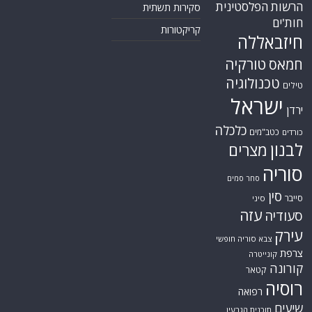
הרשות הפלסטינית
סקירות תשתית
חות'ים
קריקטורות
חיזבאללה
טורקיה
חמאס
טכנולוגיה
טילים
ישראל
ירדן
כלכלה
כטב"מים
כורדים
לבנון
מצרים
סוריה
סחר סמים
סין
סייבר
סיני
עזה
סעודיה
עירק
צבא סוריה חופשי
צרפת
קונייטרה
קורונה
קטאר
רוסיה
רפואה
שיעים
תוכנית הגרעין