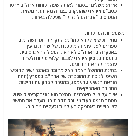
אירוע משלים: בסמוך לאותה שעה, כוחות ארה"ב יירטו
כטב"ם איראני שהתקרב בצורה מאיימת לנושאת
המטוסים "אברהם לינקולן" שפעלה באזור.
המשמעויות המרכזיות
מתיחות שיא לקראת מו"מ: התקרית התרחשה ימים
ספורים לפני פתיחה מתוכננת של שיחות גרעין
באנקרה בין ארה"ב לאיראן. הפעולה האגרסיבית
נתפסת כניסיון איראני לצבור קלפי מיקוח ולשדר
עוצמה לקראת הדיונים.
בחינת הממשל האמריקאי: מדובר באתגר ישיר לחופש
השיט ולנוכחות המוגברת של ארה"ב במפרץ (תחת
הוראת הנשיא טראמפ), במטרה לבחון את נחישות
התגובה האמריקאית.
איום על שוק האנרגיה: המצר הוא נתיב קריטי ל-20%
מסחר הנפט העולמי, וכל תקרית כזו מעלה את החשש
לשיבושים באספקה העולמית ולעליית מחירים.