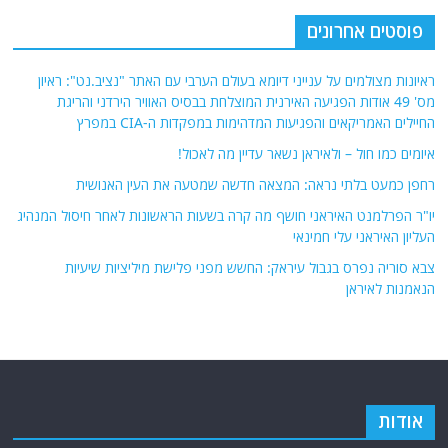
פוסטים אחרונים
ראיונות מצולמים על ענייני דיומא בעולם הערבי עם האתר "נציב.נט": ראיון
מס' 49 אודות הפגיעה האירנית המוצלחת בבסיס האוויר הירדני והריגת
החיילים האמריקאים והפגיעות המדהימות במפקדות ה-CIA במפרץ
איומים כמו חול – ולאיראן נשאר עדיין מה לאכול!
רחפן כמעט בלתי נראה: המצאה חדשה שמטעה את העין האנושית
יו"ר הפרלמנט האיראני חושף מה קרה בשעות הראשונות לאחר חיסול המנהיג
העליון האיראני עלי חמינאי
צבא סוריה נפרס בגבול עיראק: החשש מפני פלישת מיליציות שיעיות
הנאמנות לאיראן
אודות