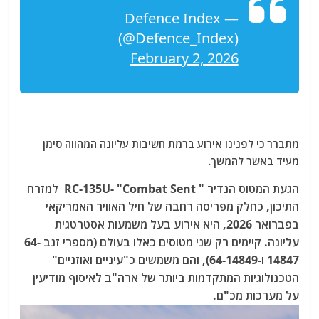
— Defence Index
(@Defence_Index)
February 2, 2026
מתברר כי לפנינו אירוע ברמת חשיבות עליונה המהווה סימן
מעיד באשר להמשך.
הגעת המטוס הנדיר " RC-135U- "Combat Sent למזרח
התיכון, כחלק מפריסה רחבה של חיל האוויר האמריקאי
בפברואר 2026, היא אירוע בעל משמעות אסטרטגית
עליונה. קיימים רק שני מטוסים כאלו בעולם (מספרי זנב 64-
14847 ו-64-14849), והם משמשים כ"עיניים ואוזניים"
הטכנולוגיות המתקדמות ביותר של ארה"ב לאיסוף מודיעין
על מערכות מכ"ם.