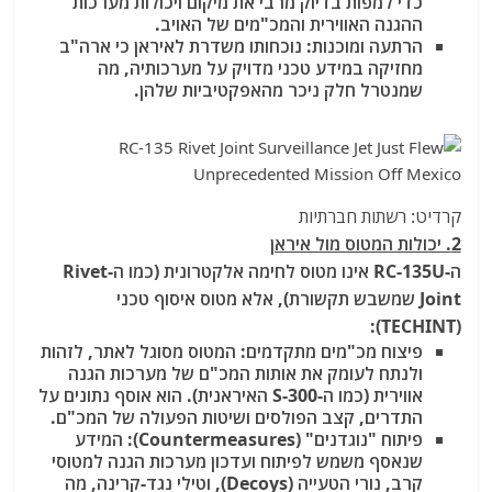
כדי למפות בדיוק מרבי את מיקום ויכולות מערכות
ההגנה האווירית והמכ"מים של האויב.
הרתעה ומוכנות: נוכחותו משדרת לאיראן כי ארה"ב
מחזיקה במידע טכני מדויק על מערכותיה, מה
שמנטרל חלק ניכר מהאפקטיביות שלהן.
קרדיט: רשתות חברתיות
2. יכולות המטוס מול איראן
ה-RC-135U אינו מטוס לחימה אלקטרונית (כמו ה-Rivet
Joint שמשבש תקשורת), אלא מטוס איסוף טכני
(TECHINT):
פיצוח מכ"מים מתקדמים: המטוס מסוגל לאתר, לזהות
ולנתח לעומק את אותות המכ"ם של מערכות הגנה
אווירית (כמו ה-S-300 האיראנית). הוא אוסף נתונים על
התדרים, קצב הפולסים ושיטות הפעולה של המכ"ם.
פיתוח "נוגדנים" (Countermeasures): המידע
שנאסף משמש לפיתוח ועדכון מערכות הגנה למטוסי
קרב, נורי הטעייה (Decoys), וטילי נגד-קרינה, מה