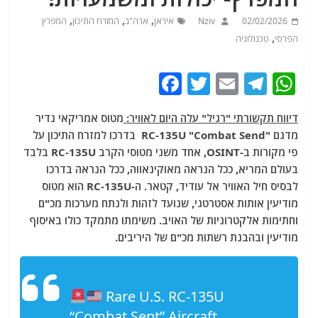
,
,
,
02/02/2026
Nziv
איראן
ארה"ב
המזרח התיכון
המפרץ
,
הפרסי
טכנולוגיה
F
T
E
T
W
a
w
m
el
h
דיווח תקשורתי "רגיל" עלה היום לאוויר:
מטוס אמריקאי נדיר
c
itt
ai
e
at
מדגם "RC-135U "Combat Send בדרכו למזרח התיכון על
e
er
l
g
s
פי מקורות ב-OSINT, אחד משני מטוסי הקרב RC-135U בלבד
b
ra
A
בעולם המריא, ככל הנראה מאוקינאווה, ככל הנראה בדרכו
לבסיס חיל האוויר אל עודיד, קטאר. ה-RC-135U הוא מטוס
o
m
p
מודיעין אותות אסטרטגי, שנועד לזהות ולנתח מערכות מכ"ם
o
p
וחתימות אלקטרוניות של האויב. משימתו מתמקד כולו באיסוף
k
מודיעין ובהבנת רשתות מכ"ם של היריבים.
Rare U.S. RC-135U
“Combat Sent” Aircraft