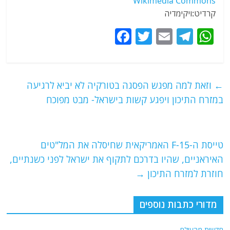
קרדיט:ויקימדיה
F
T
E
T
W
a
w
m
el
h
c
itt
ai
e
at
e
er
l
g
s
←
וזאת למה מפגש הפסגה בטורקיה לא יביא לרגיעה
b
ra
A
במזרח התיכון ויפגע קשות בישראל- מבט מפוכח
o
m
p
o
p
טייסת ה-F-15 האמריקאית שחיסלה את המל"טים
k
האיראניים, שהיו בדרכם לתקוף את ישראל לפני כשנתיים,
חוזרת למזרח התיכון
→
מדורי כתבות נוספים
חדשות מהעולם