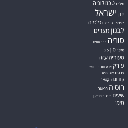
טכנולוגיה
טילים
ישראל
ירדן
כלכלה
כטב"מים
כורדים
לבנון
מצרים
סוריה
סחר סמים
סין
סייבר
סיני
עזה
סעודיה
עירק
צבא סוריה חופשי
צרפת
קונייטרה
קורונה
קטאר
רוסיה
רפואה
שיעים
תוכנית הגרעין
תימן