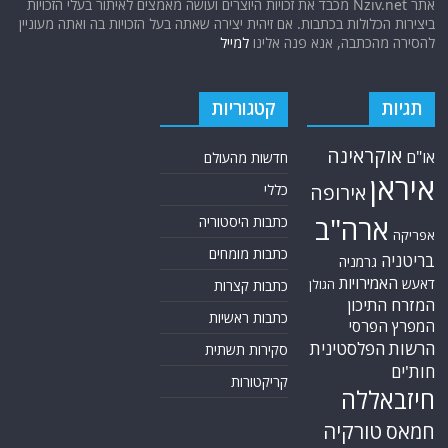
אתר Nziv.net מכבד את זכויות היוצרים ועושה מאמצים לאיתור בעלי הזכויות
ביצירות הכלולות בכתבות. אם זיהית יצירה שאתה בעל הזכויות בה ואתה מעוניין
להסירה מהכתבה, אנא פנה אלינו
למייל
תגיות
קטגוריות
אוקראינה
או"ם
חדשות מהעולם
איראן
אירופה
כללי
ארה"ב
כתבות היסטוריה
אפריקה
כתבות מומחים
בריטניה
גרמניה
האמירויות
דאעש
הגולן
כתבות קצרות
המזרח התיכון
כתבות ראשיות
המפרץ הפרסי
הרשות הפלסטינית
סקירות תשתית
חות'ים
קריקטורות
חיזבאללה
טורקיה
חמאס