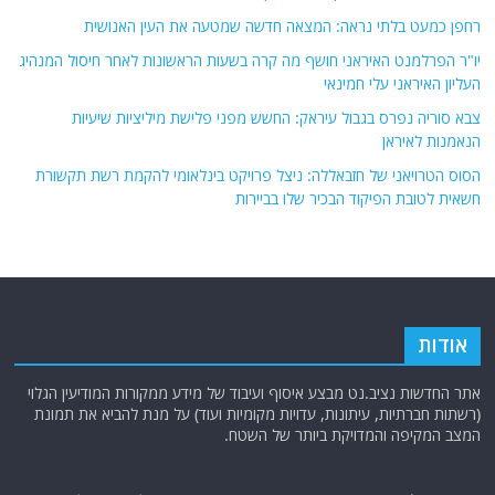
רחפן כמעט בלתי נראה: המצאה חדשה שמטעה את העין האנושית
יו"ר הפרלמנט האיראני חושף מה קרה בשעות הראשונות לאחר חיסול המנהיג
העליון האיראני עלי חמינאי
צבא סוריה נפרס בגבול עיראק: החשש מפני פלישת מיליציות שיעיות
הנאמנות לאיראן
הסוס הטרויאני של חזבאללה: ניצל פרויקט בינלאומי להקמת רשת תקשורת
חשאית לטובת הפיקוד הבכיר שלו בביירות
אודות
אתר החדשות נציב.נט מבצע איסוף ועיבוד של מידע ממקורות המודיעין הגלוי
(רשתות חברתיות, עיתונות, עדויות מקומיות ועוד) על מנת להביא את תמונת
המצב המקיפה והמדויקת ביותר של השטח.