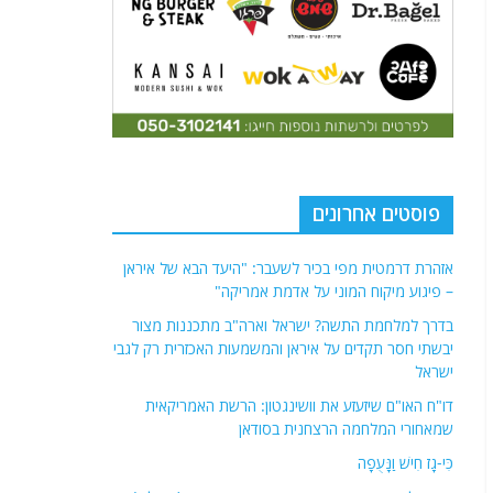
פוסטים אחרונים
אזהרת דרמטית מפי בכיר לשעבר: "היעד הבא של איראן
– פיגוע מיקוח המוני על אדמת אמריקה"
בדרך למלחמת התשה? ישראל וארה"ב מתכננות מצור
יבשתי חסר תקדים על איראן והמשמעות האכזרית רק לגבי
ישראל
דו"ח האו"ם שיזעזע את וושינגטון: הרשת האמריקאית
שמאחורי המלחמה הרצחנית בסודאן
כִּי-גָז חִישׁ וַנָּעֻפָה