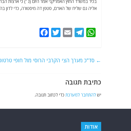
בכיר במשרד החוץ האמריקני אמר היום (ג ') כי ארצות הב
אליה גם שליח של האו"ם, סטפן דה מיסטורה, כדי לדון בה
F
T
E
T
W
a
w
m
el
h
c
itt
ai
e
at
e
er
l
g
s
←
סד"כ מערך הצי הקרבי הרוסי מול חופי טרטוס
b
ra
A
o
m
p
כתיבת תגובה
o
p
k
יש
להתחבר למערכת
כדי לכתוב תגובה.
אודות