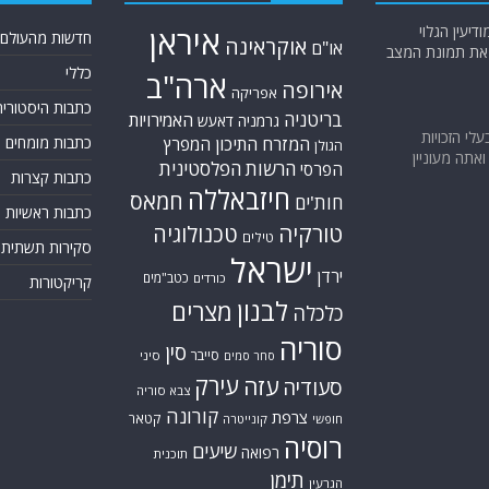
יעין הגלוי
איראן
חדשות מהעולם
אוקראינה
או"ם
א את תמונת המצב
כללי
ארה"ב
אירופה
אפריקה
כתבות היסטוריה
בריטניה
האמירויות
גרמניה
דאעש
בעלי הזכויות
המזרח התיכון
כתבות מומחים
המפרץ
הגולן
אתה מעוניין
הרשות הפלסטינית
הפרסי
כתבות קצרות
חיזבאללה
חמאס
חות'ים
כתבות ראשיות
טורקיה
טכנולוגיה
טילים
סקירות תשתית
ישראל
ירדן
כטב"מים
כורדים
קריקטורות
לבנון
מצרים
כלכלה
סוריה
סין
סייבר
סיני
סחר סמים
עירק
עזה
סעודיה
צבא סוריה
קורונה
צרפת
קטאר
חופשי
קונייטרה
רוסיה
שיעים
רפואה
תוכנית
תימן
הגרעין