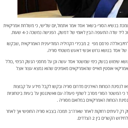
תומכת בנשיא הסורי-בשאר אסד אמר אתמול,יום שלישי, כי משלחת אמריקאית
יד שדה התעופה הבין לאומי של דמשק. הפגישה נמשכה כ-4 שעות.
רויטרס הוסיפה עוד כי העיתון אלאחבאר הלבנוני המקורב לחיזבאללה פרסם מפי 2 מבכירי הקהיליה המודיעינית האמריקאית ,שבקשו
של אסד בנושא גרוש אנשי דאעש משטחי סוריה.
ושא שימוש בנשק כימי שמשטר אסד עשה וכן על מחסני הנשק הכימי ,כולל
 האמריקאי אוסטין תאייס שהאמריקאים מאמינים שהוא נמצא עצור אצל
או לנסיגת הכוחות האירנים מדרום סוריה ובקשו לקבל מידע על קבוצות
 כי המשטר הסורי מסרב לשתף פעולה עם וואשינגטון על בעיות ביטחוניות
אים בדמשק רק לעיתים רחוקות לאחר שארה"ב תמכה בצבא סוריה החופשי אך לאחר
הקשרים בין 2 הצדדים.