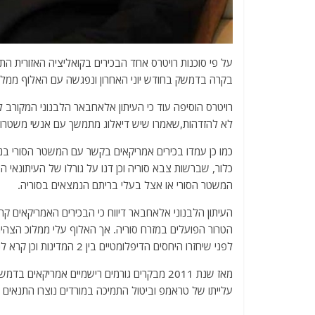
על פי סוכנות רויטרס אחד הבכירים בקואליציה האזורית ה
בקרה בדמשק בחודש יוני האחרון ונפגשה עם האלוף ממלוכ ל
לא להזדהות,שאמרו שיש דיאלוג מתמשך עם אנשי משטרו 
כמו כן עמדו בכירים אמריקאים בקשר עם המשטר הסורי בנ
כלור, שברשות צבא סוריה וכן דנו על גורלו של העיתונאי
המשטר הסורי או אצל בעלי בריתם הנמצאים בסוריה.
העיתון הלבנוני אלאחבאר דיווח כי הבכירים האמריקאים קר
הטרור הפועלים במזרח סוריה. אך האלוף עלי ממלוכ הצהיר
לפני שיחזרו היחסים הדיפלומטיים בין 2 המדינות וכן קרא לנסיגת הכוחות האמריקאים במלואם מסוריה .
מאז שנת 2011 מבקרים גורמים רישמיים אמריק
עלייתו של טראמפ וביטול התמיכה במורדים נוצרו התנאים לחידוש 