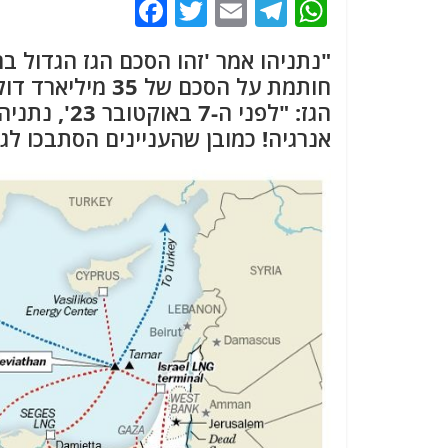
F
T
E
T
W
a
w
m
el
h
"נתניהו אמר 'זהו הסכם הגז הגדול בהי
c
itt
ai
e
at
חותמת על הסכם ש
e
er
l
g
s
הגז: "לפני 
b
ra
A
אנרגיה! כמובן שהעניינים הסתבכו לגמ
o
m
p
o
p
k