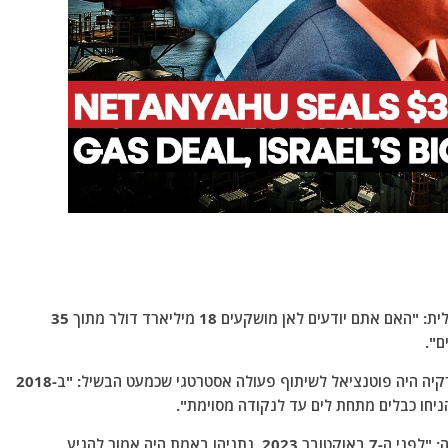
הטורקים ציינו בקינאה מסוימת את קרן העושר הישראלית: "האם אתם יודעים לאן מושקעים 18 מיליארד דולר מתוך 35
ם".
פרופ' ד"ר אוזדן זיינפ אוקטב הזכירה כי לישראל ולטורקיה היה פוטנציאל לשיתוף פעולה אסטרטגי שכמעט הבשיל: "ב-2018
יחו כבלים מתחת לים עד לנקודה מסוימת".
הדוברים הדגישו כי נתניהו תכנן ביקור היסטורי בטורקיה: "לפני ה-7 באוקטובר 2023, נתניהו באמת היה אמור להגיע