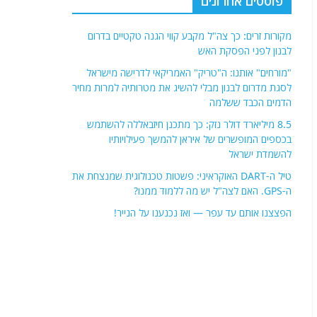
פוסטים אחרונים
מקורות זרים: כך צה"ל מקבע קווי הגנה טקטיים בדרום
לבנון לפני הפסקת האש
"מורחים" אותנו: ה"טריק" האמריקאי לדרישה מישראל
לסגת מדרום לבנון מבלי להשיג את מטרותיה למרות מחיר
הדמים הכבד ששלמה
8.5 מיליארד דולר נזק: כך מתכנן חיזבאללה להשתמש
בכספים המופשרים של איראן להמשך פעילויותיו
להשמדת ישראל
טיל ה-DART האוקראיני: פשטות טכנולוגית שמנצחת את
ה-GPS. האם לצה"ל יש מה ללמוד ממנו?
הפצצנו אותם עד עפר — ואז נכנענו על הנייר!