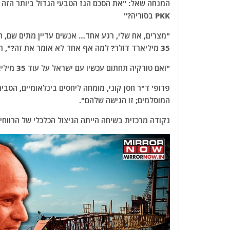
PKK בסוריה?"
"מצרים, אח שלי, רגע אחד… אנשים עדיין מתים שם, ה
35 מיליארד דולר? למה אף אחד לא אומר את זה?", תהה יאיג'י.
"ואם טורקיה תחתום עכשיו עם ישראל על עוד 35 מיליארד דולר, מה יקרה עכשיו?", הוסיף.
פרופ' ד"ר חסן קוני, מומחה ליחסים בינלאומיים, הס
המוסלמים; זו הגישה שלהם".
נקודה מרכזית בשיחה הייתה הניצול הכלכלי של הרווחים