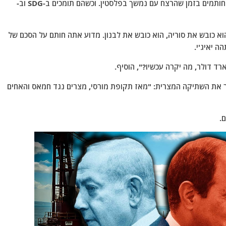
המנחה שאל: "את הסכם הגז הטבעי הגדול ביותר הזה חותמים בזמן שהרצח עם נמשך בפלסטין. וכשהם תומכים ב-SDG וב-
וא כובש את סוריה, הוא כובש את לבנון. מדוע אתה חותם על הסכם של
ביר את השתיקה המצרית: "מאז תקופת מורסי, מצרים נגד חמאס והאחים
.