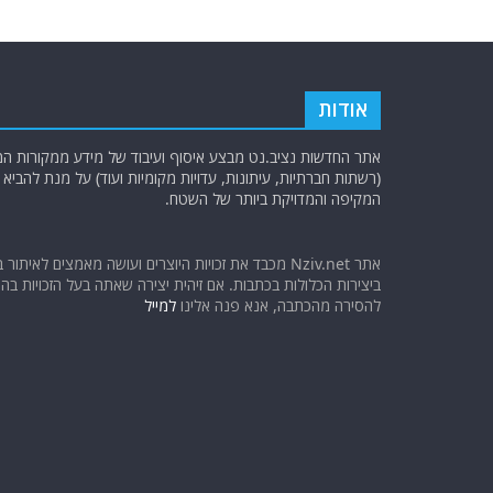
k
אודות
אתר החדשות נציב.נט מבצע איסוף ועיבוד של מידע ממקורות המוד
(רשתות חברתיות, עיתונות, עדויות מקומיות ועוד) על מנת להבי
המקיפה והמדויקת ביותר של השטח.
אתר Nziv.net מכבד את זכויות היוצרים ועושה מאמצים לאיתור 
ביצירות הכלולות בכתבות. אם זיהית יצירה שאתה בעל הזכויות בה ו
להסירה מהכתבה, אנא פנה אלינו
למייל