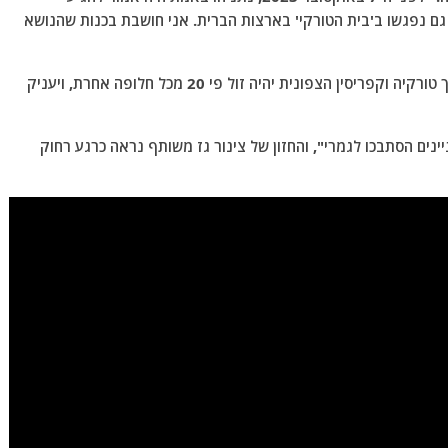
ם גם נפגשו ב'בית הטורקי' בארצות הברית. אני חושבת בכנות שהנושא
המסר המרכזי של יאיג'י היה כלכלי-פוליטי: צינור גז דרך טורקיה וקפריסין הצפונית יהיה זול פי 20 מכל חלופה אחרת, ויעניק
רים, "אחרי ה-7 באוקטובר העניינים הסתבכו לגמרי", והחזון של צינור גז משותף נראה כרגע רחוק