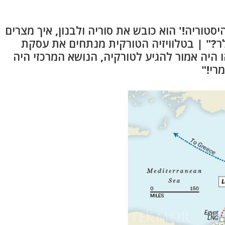
סטוריה!' הוא כובש את סוריה ולבנון, איך מצרים
ל 35 מיליארד דולר?" | בטלוויזיה הטורקית מנתחים את עסקת
ה-7 באוקטובר 23', נתניהו היה אמור להגיע לטורקיה, הנושא המרכזי היה
רי!"