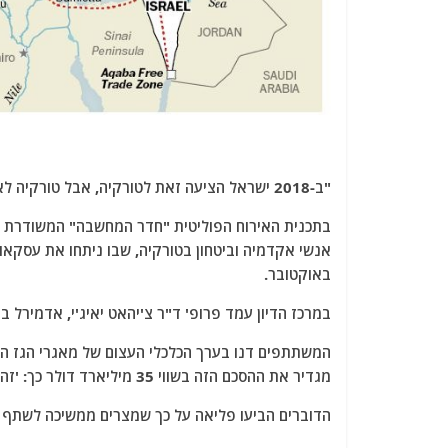
"ב-2018 ישראל הציעה זאת לטורקיה, אבל טורקיה לא נענתה להצעה של ישראל בשום אופן!"
באוקטובר.
במרכז הדיון עמד פרופ' ד"ר צ'יהאט יאיג'י, אדמירל 
המשתתפים דנו בערך הכלכלי העצום של מאגרי הגז הי
מגדיר את ההסכם הזה בשווי 35 מיליארד דולר כך: 'זהו הסכם הגז הטבעי הגדול ביותר בתולדות ההיסטוריה שחתמנו עליו'".
הדוברים הביעו פליאה על כך שמצרים ממשיכה לשתף פ