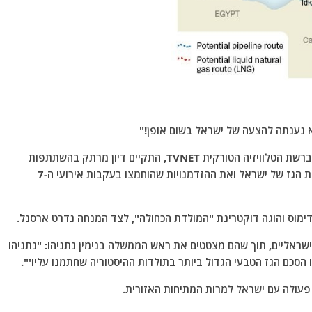
בתכנית האירוח הפוליטית "חדר המחשבה" המשודרת ברשת הטלוויזיה הטורקית TVNET, התקיים דיון מרתק בהשתתפות
אנשי אקדמיה וביטחון בטורקיה, שבו ניתחו את עסקאות הגז של ישראל ואת ההזדמנויות שהוחמצו בעקבות אירועי ה-7
בדימוס והוגה דוקטרינת "המולדת הכחולה", לצד המנחה נדרט ארסנל.
שראליים, תוך שהם מצטטים את ראש הממשלה בנימין נתניהו: "נתניהו
עולה עם ישראל למרות המתיחות האזורית.