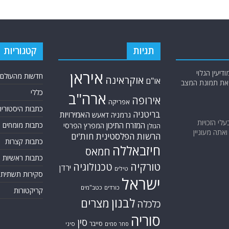
תגיות
קטגוריות
יעין הגלוי
איראן
חדשות מהעולם
אוקראינה
או"ם
א את תמונת המצב
כללי
ארה"ב
אירופה
אפריקה
כתבות היסטוריה
בריטניה
האמירויות
גרמניה
דאעש
בעלי הזכויות
המזרח התיכון
כתבות מומחים
המפרץ הפרסי
הגולן
אתה מעוניין
הרשות הפלסטינית
חות'ים
כתבות קצרות
חיזבאללה
חמאס
כתבות ראשיות
טורקיה
טכנולוגיה
ירדן
טילים
סקירות תשתית
ישראל
כורדים
כטב"מים
קריקטורות
לבנון
מצרים
כלכלה
סוריה
סין
סייבר
סיני
סחר סמים