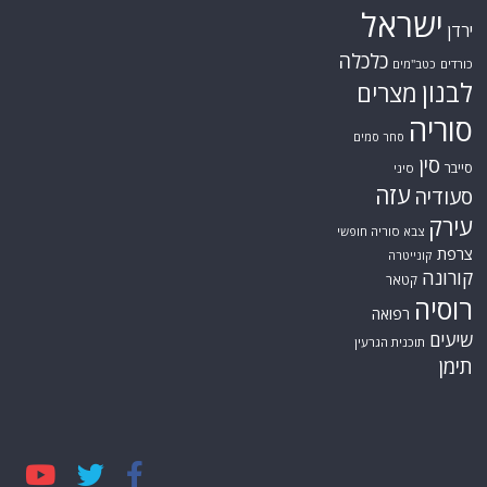
ישראל
ירדן
כלכלה
כורדים
כטב"מים
לבנון
מצרים
סוריה
סחר סמים
סין
סייבר
סיני
עזה
סעודיה
עירק
צבא סוריה חופשי
צרפת
קונייטרה
קורונה
קטאר
רוסיה
רפואה
שיעים
תוכנית הגרעין
תימן