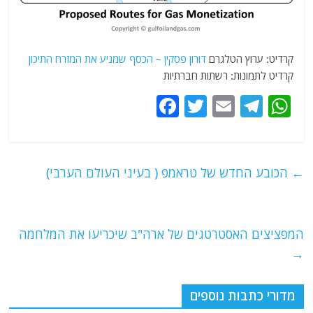
קרדיט: ערוץ הטלגרם
דורון פסקין – הכסף שמניע את המזרח התיכון
קרדיט לתמונות: רשתות חברתיות
F
T
E
T
W
a
w
m
el
h
c
itt
ai
e
at
e
er
l
g
s
←
הכובע החדש של טראמפ ( בעיני העולם הערבי)
b
ra
A
o
m
p
o
p
המפציצים האסטרטגים של ארה"ב שיכריעו את המלחמה
→
k
מדורי כתבות נוספים