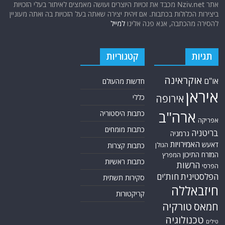
אתר Nziv.net מכבד את זכויות היוצרים ועושה מאמצים לאיתור בעלי הזכויות
ביצירות הכלולות בכתבות. אם זיהית יצירה שאתה בעל הזכויות בה ואתה מעוניין
להסירה מהכתבה, אנא פנה אלינו
למייל
תגיות
קטגוריות
אוקראינה
או"ם
חדשות מהעולם
איראן
אירופה
כללי
ארה"ב
כתבות היסטוריה
אפריקה
כתבות מומחים
בריטניה
גרמניה
האמירויות
דאעש
הגולן
כתבות קצרות
המזרח התיכון
המפרץ
כתבות ראשיות
הרשות
הפרסי
הפלסטינית
חות'ים
סקירות תשתית
חיזבאללה
קריקטורות
טורקיה
חמאס
טכנולוגיה
טילים