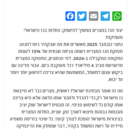
F
T
E
T
W
a
w
m
el
h
יצור הגז במצרים ממשיך להישחק: התלות בגז הישראלי
c
itt
ai
e
at
מעמיקה?
e
er
l
g
s
נתוני נובמבר 2025 מאשרים את מה שבקהיר ניסו למנוע:
b
ra
A
תפוקת הגז המצרית רשמה צניחה שנתית של 15% לעומת
התקופה המקבילה ב-2024. לפי הנתונים, התפוקה המצרית
o
m
p
מדשדשת סביב 4 מיליארד רגל מעוקבת ביום. עבור מדינה עם
o
p
ביקוש עצום לחשמל, המשמעות שהיא צריכה להישען יותר ויותר
k
על יבוא.
מה זה אומר מבחינת ישראל? ראשית, מצרים כבר לא מייבאת
גז מישראל רק כדי להנזיל ולמכור אותו הלאה אלא היא צריכה
אותו קודם כל לשימוש פנימי. זה מבטיח לישראל שוק יציב
והכנסות גבוהות מיצוא לאורך זמן. שנית, התלות המצרית
בצינורות מישראל הופכת לצורך קיומי. כל שינוי בזרימה משפיע
מיידית על רשת החשמל בקהיר, דבר שמחזק את הדינמיקה