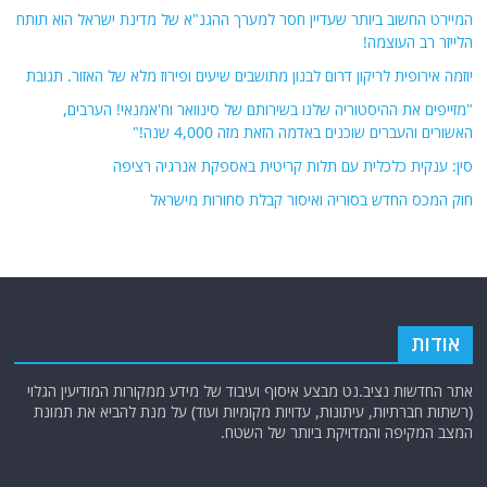
המיירט החשוב ביותר שעדיין חסר למערך ההגנ"א של מדינת ישראל הוא תותח
הלייזר רב העוצמה!
יוזמה אירופית לריקון דרום לבנון מתושבים שיעים ופירוז מלא של האזור. תגובת
"מזייפים את ההיסטוריה שלנו בשירותם של סינוואר וח'אמנאי! הערבים,
האשורים והעברים שוכנים באדמה הזאת מזה 4,000 שנה!"
סין: ענקית כלכלית עם תלות קריטית באספקת אנרגיה רציפה
חוק המכס החדש בסוריה ואיסור קבלת סחורות מישראל
אודות
אתר החדשות נציב.נט מבצע איסוף ועיבוד של מידע ממקורות המודיעין הגלוי
(רשתות חברתיות, עיתונות, עדויות מקומיות ועוד) על מנת להביא את תמונת
המצב המקיפה והמדויקת ביותר של השטח.