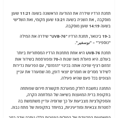
תחנת הרדיו שידרה את ההודעה הראשונה בשעה 11:21 שעון
מוסקבה , את השניה בשעה 13:21 שעון מקומי, ואת השלישי
בשעה 14:19 שעון מוסקבה.
ב-19 בינואר, תחנת הרדיו "UVB-76" שידרה את המילה
"נוספיר" – "نوسفير".
תחנת UVB-76 היא אחת מתחנות הרדיו המסתוריות ביותר
בעולם. היא פועלת מאז שנות ה-70 ומפורסמת בשידור אות
זמזום רציף שזיכה אותה בכינוי "הזמזם", עם הפרעות נדירות
לשידור מסרים או חומרים יוצאי דופן, מה שמעורר את עניין
הצופים בכל פעם שהיא פעילה.
התחנה נחשבת לחלק ממערכת תקשורת חירום שפותחה
בתקופת ברית המועצות בשיאה של המלחמה הקרה,
והספקולציות מצביעות על כך שרוסיה עדיין משתמשת בה
למטרות צבאיות ומודיעיניות, במיוחד בתקופות של מתח גבוה.
המשמעות המדויקת של המילים הפזורות הללו נותרה שדה רחב