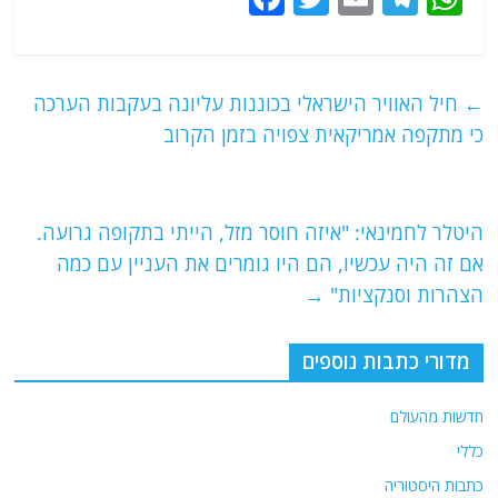
a
w
m
el
h
c
itt
ai
e
at
e
er
l
g
s
←
חיל האוויר הישראלי בכוננות עליונה בעקבות הערכה
b
ra
A
כי מתקפה אמריקאית צפויה בזמן הקרוב
o
m
p
o
p
היטלר לחמינאי: "איזה חוסר מזל, הייתי בתקופה גרועה.
k
אם זה היה עכשיו, הם היו גומרים את העניין עם כמה
הצהרות וסנקציות"
→
מדורי כתבות נוספים
חדשות מהעולם
כללי
כתבות היסטוריה