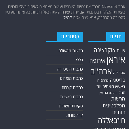
אתר Nziv.net מכבד את זכויות היוצרים ועושה מאמצים לאיתור בעלי הזכויות
ביצירות הכלולות בכתבות. אם זיהית יצירה שאתה בעל הזכויות בה ואתה מעוניין
להסירה מהכתבה, אנא פנה אלינו
למייל
תגיות
קטגוריות
אוקראינה
או"ם
חדשות מהעולם
איראן
אירופה
כללי
ארה"ב
כתבות היסטוריה
אפריקה
כתבות מומחים
בריטניה
גרמניה
האמירויות
דאעש
כתבות קצרות
הגולן
הסכם הגרעין
כתבות ראשיות
הרשות
הפלסטינית
סקירות תשתית
חות'ים
קריקטורות
חיזבאללה