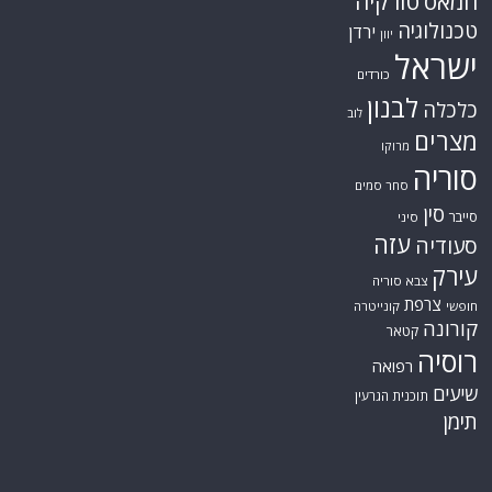
חמאס
טורקיה
טכנולוגיה
ירדן
יוון
ישראל
כורדים
לבנון
כלכלה
לוב
מצרים
מרוקו
סוריה
סחר סמים
סין
סייבר
סיני
עזה
סעודיה
עירק
צבא סוריה
צרפת
חופשי
קונייטרה
קורונה
קטאר
רוסיה
רפואה
שיעים
תוכנית הגרעין
תימן