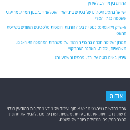
המו"מ בין ארה"ב לאיראן
ישראל במסע חיסולים של בכירים ב"ג'יהאד האסלאמי" בלבנון ממידע מודיעיני
שאספה בגולן הסורי
א-שרק אלאוסאט: כנופיות בעזה הורגות וחוטפות פלסטינים מאזורים בשליטת
חמאס
תמרון "שליטה חכמה במצרי הורמוז" של משמרות המהפכה האיראנים.
משמעויות, יכולות, והאתגר האמריקאי
איראן באיום בוטה על ירדן. פרטים ומשמעויות!
אודות
אתר החדשות נציב.נט מבצע איסוף ועיבוד של מידע ממקורות המודיעין הגלוי
(רשתות חברתיות, עיתונות, עדויות מקומיות ועוד) על מנת להביא את תמונת
המצב המקיפה והמדויקת ביותר של השטח.