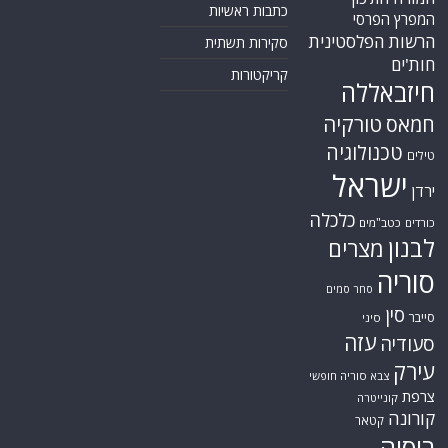
כתבות ראשיות
המפרץ הפרסי
הרשות הפלסטינית
סקירות תשתית
חות'ים
קריקטורות
חיזבאללה
טורקיה
חמאס
טכנולוגיה
טילים
ישראל
ירדן
כלכלה
כורדים
כטב"מים
לבנון
מצרים
סוריה
סחר סמים
סין
סייבר
סיני
עזה
סעודיה
עירק
צבא סוריה חופשי
צרפת
קונייטרה
קורונה
קטאר
רוסיה