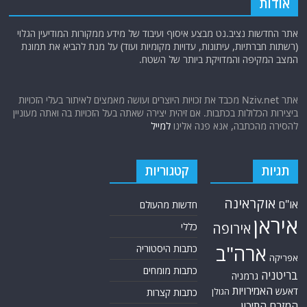
אודות
אתר החדשות נציב.נט מבצע איסוף ועיבוד של מידע ממקורות המודיעין הגלוי
(רשתות חברתיות, עיתונות, עדויות מקומיות ועוד) על מנת להביא את תמונת
המצב המקיפה והמדויקת ביותר של השטח.
אתר Nziv.net מכבד את זכויות היוצרים ועושה מאמצים לאיתור בעלי הזכויות
ביצירות הכלולות בכתבות. אם זיהית יצירה שאתה בעל הזכויות בה ואתה מעוניין
להסירה מהכתבה, אנא פנה אלינו
למייל
תגיות
קטגוריות
אוקראינה
או"ם
חדשות מהעולם
איראן
אירופה
כללי
ארה"ב
כתבות היסטוריה
אפריקה
כתבות מומחים
בריטניה
גרמניה
האמירויות
דאעש
הגולן
כתבות קצרות
המזרח התיכון