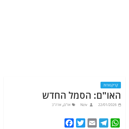
קריקטורות
האו"ם: הסמל החדש
,
22/01/2026
Nziv
או"ם
ארה"ב
F
T
E
T
W