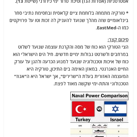
אסטרטגיות (אסדות הגז) וסיכול טרור ימי כירורגי (שייטת 13).
* טורקיה מתמחה בלוחמת ציים קלאסית ובחסימת נתיבי סחר
בינלאומיים שזה מהלך שנועד להעניק לה זכות וטו על פרויקטים
כמו ה-EastMed.
סיכום קצר:
הצי הטורקי הוא כוח של מסה והקרנת עוצמה שנועד לשלוט
במרחבים ולשרטט גבולות ימיים חדשים. חיל הים הישראלי הוא
כוח של איכות וטכנולוגיה שנועד למנוע הכרעה ולהגן על עורק
החיים האנרגטי. במאזן האימה בים התיכון, טורקיה היא
המעצמה האזורית בעלת ה"שרירים", אך ישראל היא ה"אגוז"
הטכנולוגי והתת-ימי שקשה מאוד לפצח.