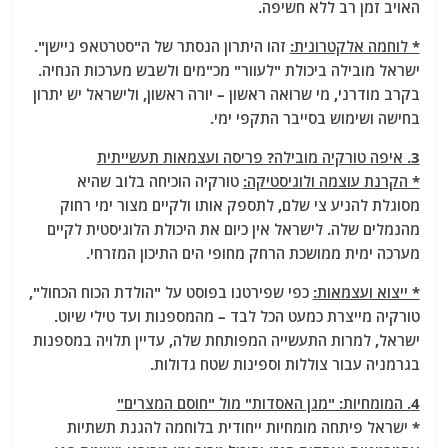
האויב זמן רב ללא חשיפה.
* לוחמה אלקטרונית:
זהו היתרון הנסתר של ה"סטרטאפ ניישן".
ישראל מובילה ביכולת "לעוור" מכ"מים ולשבש מערכות הנחיה.
בקרב מודרני, מי שרואה ראשון – יורה ראשון, ולישראל יש יתרון
בחישה ושימוש בסייבר התקפי ימי.
3. איפה טורקיה מובילה? פריסה ועצמאות תעשייתית
* הקרנת עוצמה ולוגיסטיקה:
טורקיה הוכיחה בלוב שהיא
מסוגלת להניע צי שלם, לתספק אותו ולקיים מצור ימי רחוק
מהנמלים שלה. לישראל אין כיום את היכולת הלוגיסטית לקיים
מערכה ימית ממושכת הרחק מחופי הים התיכון המזרחי.
* ייצוא ועצמאות:
כפי שפירטנו בפוסט על "הולדת הכוח הכחול",
טורקיה מייצרת כמעט הכל לבד – מהמספנות ועד טילי שיוט.
ישראל, למרות התעשייה המפותחת שלה, עדיין תלויה במספנות
בגרמניה עבור צוללות וספינות שטח גדולות.
4. המומחיות: "מגן האסדות" מול "חוסם המצרים"
* ישראל פיתחה מומחיות ייחודית בלוחמה להגנת תשתיות