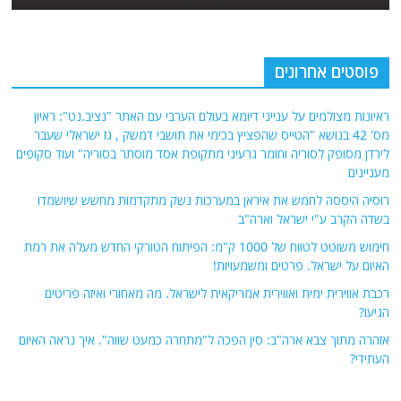
פוסטים אחרונים
ראיונות מצולמים על ענייני דיומא בעולם הערבי עם האתר "נציב.נט": ראיון
מס' 42 בנושא "הטייס שהפציץ בכימי את תושבי דמשק , גז ישראלי שעבר
לירדן מסופק לסוריה וחומר גרעיני מתקופת אסד מוסתר בסוריה" ועוד סקופים
מעניינים
רוסיה היססה לחמש את איראן במערכות נשק מתקדמות מחשש שיושמדו
בשדה הקרב ע"י ישראל וארה"ב
חימוש משוטט לטווח של 1000 ק"מ: הפיתוח הטורקי החדש מעלה את רמת
האיום על ישראל. פרטים ומשמעויות!
רכבת אווירית ימית ואווירית אמריקאית לישראל. מה מאחורי ואיזה פריטים
הגיעו?
אזהרה מתוך צבא ארה"ב: סין הפכה ל"מתחרה כמעט שווה". איך נראה האיום
העתידי?