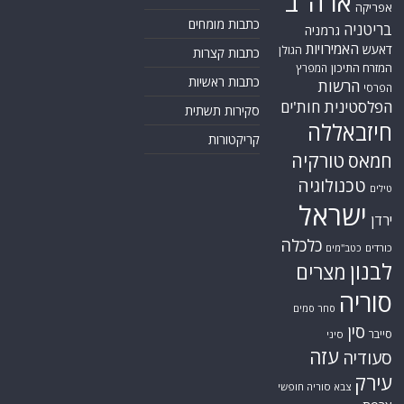
ארה"ב
אפריקה
כתבות מומחים
בריטניה
גרמניה
האמירויות
דאעש
הגולן
כתבות קצרות
המזרח התיכון
המפרץ
כתבות ראשיות
הרשות
הפרסי
הפלסטינית
חות'ים
סקירות תשתית
חיזבאללה
קריקטורות
טורקיה
חמאס
טכנולוגיה
טילים
ישראל
ירדן
כלכלה
כורדים
כטב"מים
לבנון
מצרים
סוריה
סחר סמים
סין
סייבר
סיני
עזה
סעודיה
עירק
צבא סוריה חופשי