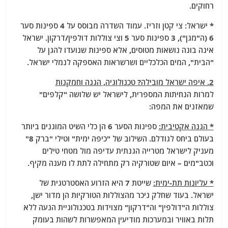
רחוקים.
* ישראל: צי קטן וזריז. עמוד השדרה מבוסס על 4 ספינות סער
6 (ה"מגן"), 3 ספינות סער 5 וצי צוללות דולפין/דרקון. ישראל
אינה בונה נושאות מטוסים, אלא ספינות שנועדו להגן על
"הבית", המים הכלכליים ושרשראות האספקה לנמלי ישראל.
2. איפה ישראל מובילה? טכנולוגיה, הגנה וחמקנות
למרות הנחיתות המספרית, לישראל יש שלושה "קלפים"
שמאזנים את המפה:
* הגנה אקטיבית:
ספינות הסער 6 הן כלי השיט המוגנים ביותר
בעולם ביחס לגודלם. השילוב של "כיפה ימית" וטילי "ברק 8"
מעניק לישראל מטרייה הגנתית עדיפה מול מטחי טילים
וכטב"מים – איום שטורקיה רק מתחילה לתת לו מענה מקיף.
* עליונות תת-ימית:
שייטת 7 היא הזרוע האסטרטגית של
ישראל. בעוד שחלק ניכר מהצוללות הטורקיות הן מדור ישן,
צוללות ה"דולפין" וה"דרקון" מצוידות בטכנולוגיית הנעה ללא
תלות באוויר ובמערכות מודיעין המאפשרות לשהות בעומק