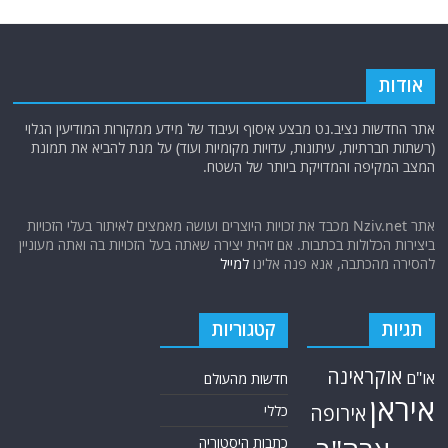
אודות
אתר החדשות נציב.נט מבצע איסוף ועיבוד של מידע ממקורות המודיעין הגלוי
(רשתות חברתיות, עיתונות, עדויות מקומיות ועוד) על מנת להביא את תמונת
המצב המקיפה והמדויקת ביותר של השטח.
אתר Nziv.net מכבד את זכויות היוצרים ועושה מאמצים לאיתור בעלי הזכויות
ביצירות הכלולות בכתבות. אם זיהית יצירה שאתה בעל הזכויות בה ואתה מעוניין
להסירה מהכתבה, אנא פנה אלינו
למייל
תגיות
קטגוריות
אוקראינה
או"ם
חדשות מהעולם
איראן
אירופה
כללי
כתבות היסטוריה