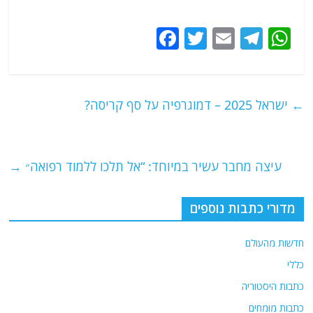
F
T
E
T
W
a
w
m
el
h
c
itt
ai
e
at
e
er
l
g
s
←
ישראל 2025 – דמוגרפיה על סף קריסה?
b
ra
A
o
m
p
o
p
עיצה מחבר עשיר במיוחד: “אל תלכו ללמוד רפואה״
→
k
מדורי כתבות נוספים
חדשות מהעולם
כללי
כתבות היסטוריה
כתבות מומחים