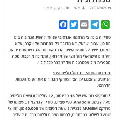
,
21/01/2026
Nziv
טורקיה
ישראל
F
T
E
T
W
a
w
m
el
h
טורקיה בונה צי מלחמה אגרסיבי שנועד להשיג הגמוניה בים
c
itt
ai
e
at
התיכון. עבור ישראל, לא מדובר רק בתחרות על יוקרה, אלא
e
er
l
g
s
באתגר ישיר על חופש השיט והגנת אסדות הגז. כשמעמידים את
b
ra
A
חיל הים הישראלי מול הצי של ארדואן, התמונה מורכבת: מסה
מספרית מול אסטרטגיה של "מבצר טכנולוגי".
o
m
p
o
p
1. מבחן המסה: דוד מול גוליית הימי
הנתונים שהצגנו על הצי הטורקי מבהירים את הפער הכמותי
k
הדרמטי:
* טורקיה: כוח אש של 16 פריגטות, 12 צוללות ונושאת מל"טים
פעילה בשם Anadolu. כפי שציינו, טורקיה נמצאת בעיצומו של
פרויקט MUGEM לבניית נושאת מטוסים של 60,000 טון. זהו צי
שנועד לשלוט במרחבים, לחסום מצרים וללוות מכליות ליעדים