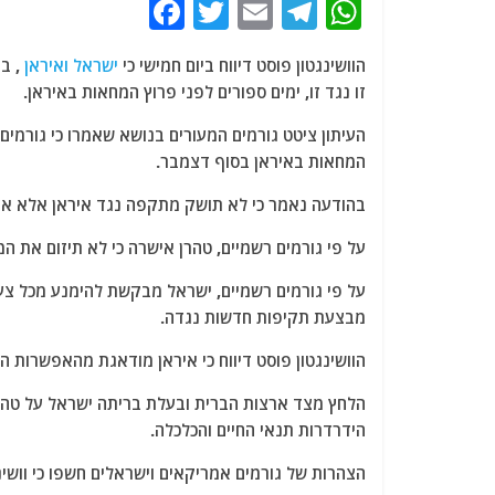
F
T
E
T
W
a
w
m
el
h
הוושינגטון פוסט דיווח ביום חמישי כי
ישראל ואיראן
, בת
c
itt
ai
e
at
זו נגד זו, ימים ספורים לפני פרוץ המחאות באיראן.
e
er
l
g
s
העיתון ציטט גורמים המעורים בנושא שאמרו כי גורמים
b
ra
A
המחאות באיראן בסוף דצמבר.
o
m
p
בהודעה נאמר כי לא תושק מתקפה נגד איראן אלא אם
o
p
k
על פי גורמים רשמיים, טהרן אישרה כי לא תיזום את 
על פי גורמים רשמיים, ישראל מבקשת להימנע מכל צע
מבצעת תקיפות חדשות נגדה.
הוושינגטון פוסט דיווח כי איראן מודאגת מהאפשרות
הלחץ מצד ארצות הברית ובעלת בריתה ישראל על טהר
הידרדרות תנאי החיים והכלכלה.
הצהרות של גורמים אמריקאים וישראלים חשפו כי ווש