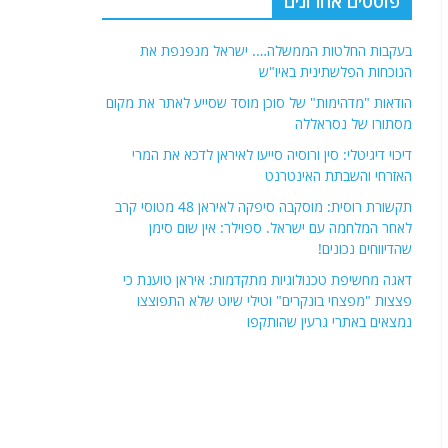
פוסטים אחרונים
בעקבות החלטות הממשלה…. ישראל מנפנפת את
הנוכחות הפלשתינית באיו"ש
הודאות "מדהימות" של סוכן מוסד שסייע לאתר את מקום
מסתורו של נסראללה
דיכוי דיגיטלי: סין ורוסיה סייעו לאיראן לדכא את המרי
האזרחי והשבתת האינטרנט
תקשורת רוסית: מוסקבה סיפקה לאיראן 48 מטוסי קרב
לאחר המלחמה עם ישראל. ספוילר: אין שום סימן
שהדיווחים נכונים!
דאגה מחשיפת טכנולוגיות מתקדמות: איראן טוענת כי
פצצות "מפצחי בונקרים" וטילי שיוט שלא התפוצצו
נמצאים באתרי גרעין שהותקפו