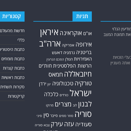
תגיות
קטגוריות
יעין הגלוי
איראן
חדשות מהעולם
אוקראינה
או"ם
א את תמונת המצב
כללי
ארה"ב
אירופה
אפריקה
כתבות היסטוריה
בריטניה
גרמניה
דאעש
בעלי הזכויות
האמירויות
כתבות מומחים
הגולן
הסכם הגרעין
אתה מעוניין
הרשות הפלסטינית
חות'ים
כתבות קצרות
חיזבאללה
חמאס
כתבות ראשיות
טורקיה
טכנולוגיה
ירדן
יוון
סקירות תשתית
ישראל
כלכלה
כורדים
קריקטורות
לבנון
מצרים
לוב
מרוקו
סוריה
סין
סייבר
סחר סמים
סיני
עזה
עירק
סעודיה
צבא סוריה