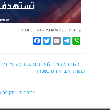
קרדיט לתמונות: אלערביה – רשתות חברתיות
F
T
E
T
W
a
w
m
el
h
c
itt
ai
e
at
e
er
l
g
s
←
מצרים מתחילה להזרים גז טבעי (ישראלי) ללבנו
b
ra
A
תמורת העברת הגז בשטחה
o
m
p
o
p
בכיר רוסי: "תקיפה 
k