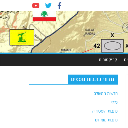
ם
קריקטורות
מדורי כתבות נוספים
חדשות מהעולם
כללי
כתבות היסטוריה
כתבות מומחים