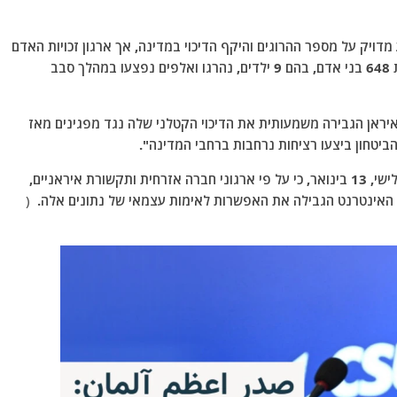
ויק על מספר ההרוגים והיקף הדיכוי במדינה, אך ארגון זכויות האדם
האיראני שבסיסו בנורבגיה הודיע ​​ב-4 בינואר כי לפחות 648 בני אדם, בהם 9 ילדים, נהרגו ואלפים נפצעו במהלך סבב
הודיע ​​גם כי ממשלת איראן הגבירה משמעותית את הדיכוי הקטלני שלה נגד מפגינים מאז
ארגון Human Rights Watch כתב בהצהרה ביום שלישי, 13 בינואר, כי על פי ארגוני חברה אזרחית ותקשורת איראניים,
 האינטרנט הגבילה את האפשרות לאימות עצמאי של נתונים אלה.
(