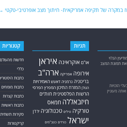
ז במקרה של תקיפה אמריקאית- חיתוך מצב אופרטיבי-טקטי
→
תגיות
קטגוריות
יעין הגלוי
איראן
חדשות מהעולם
אוקראינה
או"ם
א את תמונת המצב
כללי
ארה"ב
אירופה
אפריקה
כתבות היסטוריה
בריטניה
האמירויות
גרמניה
דאעש
בעלי הזכויות
המזרח התיכון
כתבות מומחים
המפרץ הפרסי
הגולן
אתה מעוניין
הרשות הפלסטינית
חות'ים
כתבות קצרות
חיזבאללה
חמאס
כתבות ראשיות
טורקיה
טכנולוגיה
ירדן
טילים
סקירות תשתית
ישראל
כורדים
כטב"מים
קריקטורות