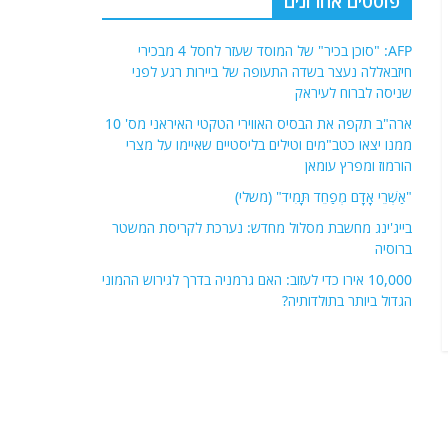
פוסטים אחרונים
AFP: "סוכן בכיר" של המוסד שעזר לחסל 4 מבכירי
חיזבאללה נעצר בשדה התעופה של ביירות רגע לפני
שניסה לברוח לעיראק
ארה"ב תקפה את הבסיס האווירי הטקטי האיראני מס' 10
ממנו יצאו כטב"מים וטילים בליסטיים שאיימו על מצרי
הורמוז ומפרץ עומאן
"אַשְׁרֵי אָדָם מְפַחֵד תָּמִיד" (משלי)
בייג'ינג מחשבת מסלול מחדש: נערכת לקריסת המשטר
ברוסיה
10,000 אירו כדי לעזוב: האם גרמניה בדרך לגירוש ההמוני
הגדול ביותר בתולדותיה?