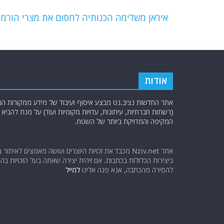
o
m
p
o
p
איראן משלימה הכנותיה לחסום את מצרי הורמו
k
אודות
אתר החדשות נציב.נט מבצע איסוף ועיבוד של מידע ממקורות המוד
(רשתות חברתיות, עיתונות, עדויות מקומיות ועוד) על מנת להבי
המקיפה והמדויקת ביותר של השטח.
אתר Nziv.net מכבד את זכויות היוצרים ועושה מאמצים לאיתור 
ביצירות הכלולות בכתבות. אם זיהית יצירה שאתה בעל הזכויות בה ו
להסירה מהכתבה, אנא פנה אלינו
למייל