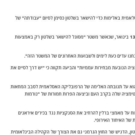
אמית באלימות כדי להישאר בשלטון כסימן לסיום "עבודתה" של
פרידריך מרץ, שנסע להודו, אמר לכתבים ביום שלישי, 13 בינואר, שכאשר משטר "מסוגל להישאר בשלטון רק באמצעות
נחנו עדים כעת לימים ולשבועות האחרונים של המשטר הזה".
ה הנובעת מבחירות עממיות" והביעה תקווה כי "יש דרך לסיים את
ם הוא על תגובתה האלימה של הרפובליקה האסלאמית לסבב המחאות
ימציה שלה בקרב העם וביצעה הפרות חמורות של "נורמות
ווח על מאמצי ברלין להרחיב את הסנקציות נגד בכירים איראנים
 של האיחוד האירופי.
טון, הדגיש שר החוץ הגרמני גם את הצורך של הקהילה הבינלאומית