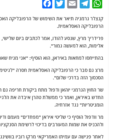
F
T
E
T
W
a
w
m
el
h
קנצלר גרמניה תיאר את השימוש של הרפובליקה האסל
c
itt
ai
e
at
הרפובליקה האסלאמית.
e
er
l
g
s
b
ra
A
אלימות, הוא למעשה גמור".
o
m
p
בהתייחסו למחאות באיראן, הוא הוסיף: "אני מניח שא
o
p
k
מרצ גם סבר כי הרפובליקה האסלאמית חסרה "לגיטימצי
הסכסוך הזה בדרכי שלום".
שר החוץ הגרמני יוהאן ודפול מתח ביקורת חריפה ג
החדש באיראן, ואמר כי ממשלת טהרן איבדה את הלגיט
הומניטריות" נגד אזרחיה.
מר וודפול הוסיף כי שליטי איראן "מפחדים" מעמם ודי
ולהכניס את שמות המעורבים בדיכוי לרשימת הסנקציות
לאחר פגישה עם עמיתו האמריקאי מרקו רוביו בוושינג