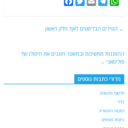
F
T
E
T
W
a
w
m
el
h
c
itt
ai
e
at
e
er
l
g
s
←
הטילים הבליסטים לאן? חלק ראשון
b
ra
A
o
m
p
o
p
ההפגנות ממשיכות ובמשטר חוגגים את חיסולו של
סולימאני
→
k
מדורי כתבות נוספים
חדשות מהעולם
כללי
כתבות היסטוריה
כתבות מומחים