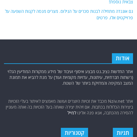
צבאית נוספת!
גם אוגנדה מתחילה לבנות סכרים על הנילוס. מצרים מנסה לקנות השפעה על
פרוייקטים אלו. פרטים
אודות
אתר החדשות נציב.נט מבצע איסוף ועיבוד של מידע ממקורות המודיעין הגלוי
(רשתות חברתיות, עיתונות, עדויות מקומיות ועוד) על מנת להביא את תמונת
המצב המקיפה והמדויקת ביותר של השטח.
אתר Nziv.net מכבד את זכויות היוצרים ועושה מאמצים לאיתור בעלי הזכויות
ביצירות הכלולות בכתבות. אם זיהית יצירה שאתה בעל הזכויות בה ואתה מעוניין
להסירה מהכתבה, אנא פנה אלינו
למייל
תגיות
קטגוריות