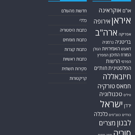
אוקראינה
או"ם
חדשות מהעולם
איראן
אירופה
כללי
ארה"ב
כתבות היסטוריה
אפריקה
כתבות מומחים
בריטניה
גרמניה
האמירויות
דאעש
הגולן
כתבות קצרות
המזרח התיכון
המפרץ
כתבות ראשיות
הרשות
הפרסי
הפלסטינית
חות'ים
סקירות תשתית
חיזבאללה
קריקטורות
טורקיה
חמאס
טכנולוגיה
טילים
ישראל
ירדן
כלכלה
כורדים
כטב"מים
לבנון
מצרים
סוריה