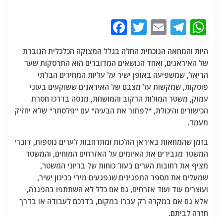
F
T
E
T
W
a
w
m
el
h
היות והמחאה הנוכחית החלה בגלל המצוקה הכלכלית הגוברת
c
itt
ai
e
at
של האיראנים, ואחד הנושאים המדוברים הוא התרסקות שער
e
er
l
g
s
הריאל, שמשפיעה באופן ישיר על עליות המחירים הבלתי
b
ra
A
פוסקות, שמקשות על מצבם של האיראנים ששוקעים בעוני
עמוק, משטר המולות הרקוב והמושחת, מנסה בדרכו חסרת
o
m
p
הכישורים והיכולת, "לפתור את הבעיה" עם "פלסתר" שלא יחזיק
o
p
מעמד.
k
בזמן שהמחאות באיראן הולכות ומתרחבות לערים נוספות, דוברי
המשטר מגבירים את האיומים על האזרחים המוחים, והמשטר
מציף את רחובות הערים בעוד כוחות של בריוני המשטר,
שמעלים את מספר המפגינים שנפגעים מירי בכינון ישיר,
ועוצרים עוד ועוד אזרחים, גם אם כלל לא השתתפו בהפגנה,
אלא גם אם במקרה רק עברו במקום, בדרכם לעבודה או בדרך
חזרה לביתם.