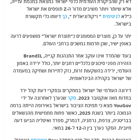
לא רק שהביקורת העולמית כלפי ישראל נמצאת במגמת עלייה,
אלא שיותר ויותר משיבים מדור ה-Z תופסים את ישראל
כ"לא
לגיטימית
" ו"קולוניאלית ",
כך
דיווחו כלי תקשורת
בישראל.
יתר על כן, מוצרים המסומנים כ"תוצרת ישראל" מושפעים לרעה
באופן ישיר, שכן חרמות נמשכים ברחבי העולם.
בעוד שהמדד אינו עוקב אחר התנהגות קנייה, BrandIL
הזהירה מפני סיכונים כלכליים רחבים יותר, כולל ירידה באמון
העולמי, ירידה בהשקעות זרות, נזק לתיירות ושחיקה במעמדה
של ישראל בקהילה הבינלאומית.
דירוגה העולמי של ישראל במחקרים ובסקרי דעת קהל ירד
בחדות מאז אוקטובר 2023.
סקר
שנערך לאחרונה על ידי
YouGov מצא כי תמיכת הציבור בישראל באירופה הייתה ברמה
הנמוכה ביותר בשנת 2025, כאשר פחות מחמישית מהנשאלים
בבריטניה, צרפת, גרמניה, דנמרק, ספרד ואיטליה הביעו דעה
חיובית. הסקר נערך בין ה-12 ל-26 במאי.