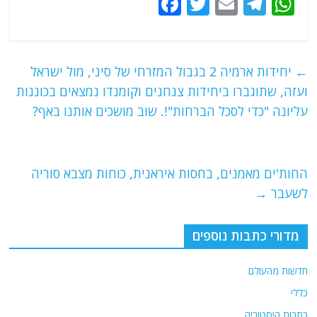
F
T
E
T
W
a
w
m
el
h
c
itt
ai
e
at
e
er
l
g
s
←
יחידות ארמיה 2 בגבול המזרחי של סיני, מול ישראל
b
ra
A
ועזה, שתוגברו ביחידות צנחנים וקומנדו נמצאים בכוננות
o
m
p
עליונה "כדי לסכל הברחות"!. שוב מושכים אותנו באף?
o
p
k
החות'ים מאמנים, בחסות איראנית, כוחות מצבא סוריה
לשעבר
→
מדורי כתבות נוספים
חדשות מהעולם
כללי
כתבות היסטוריה