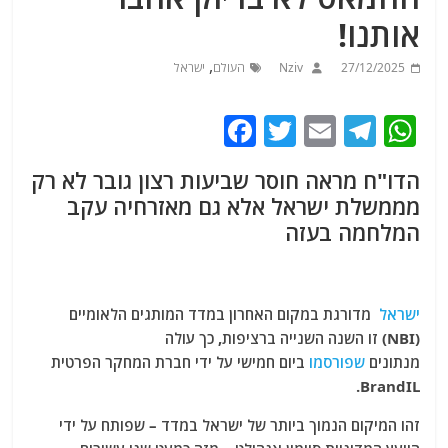
אותנו!
,
27/12/2025
Nziv
העולם
ישראל
F
T
E
T
W
a
w
m
el
h
הדו"ח מראה חוסר שביעות רצון גובר לא רק
c
itt
ai
e
at
מממשלת ישראל אלא גם מאזרחיה עקב
e
er
l
g
s
המלחמה בעזה
b
ra
A
o
m
p
o
p
ישראל
מדורגת במקום האחרון במדד המותגים הלאומיים
(NBI) זו השנה השנייה ברציפות, כך עולה
k
מנתונים
שפורסמו
ביום חמישי על ידי חברת המחקר הפרטית
BrandIL.
זהו המיקום הנמוך ביותר של ישראל במדד – שפותח על ידי