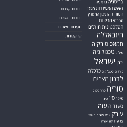
בריטניה
גרמניה
האמירויות
דאעש
הגולן
כתבות קצרות
המזרח התיכון
המפרץ
כתבות ראשיות
הרשות
הפרסי
הפלסטינית
חות'ים
סקירות תשתית
חיזבאללה
קריקטורות
טורקיה
חמאס
טכנולוגיה
טילים
ישראל
ירדן
כלכלה
כורדים
כטב"מים
לבנון
מצרים
סוריה
סחר סמים
סין
סייבר
סיני
עזה
סעודיה
עירק
צבא סוריה חופשי
צרפת
קונייטרה