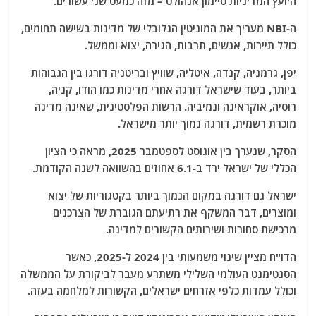
היועץ המדיניות סיימון אנהולט – מזה כמעט שני עשורים.
ה-NBI מעריך את המוניטין הגלובלי של מדינות בשישה תחומים,
כולל תיירות, אנשים, תרבות, הגירה, יצוא וממשל.
יפן, גרמניה, קנדה, איטליה, שוויץ ובריטניה דורגו בין הגבוהות
ביותר, בעוד שישראל דורגה אחרי מדינות כמו הודו, קניה,
רוסיה, אוקראינה ונמיביה. הרשות הפלסטינית, שאינה מדינה
מוכרת רשמית, דורגה נמוך יותר מישראל.
הסקר, שנערך בין אוגוסט לספטמבר 2025, מראה כי הציון
הכללי של ישראל ירד ב-6.1 אחוזים בהשוואה לשנה הקודמת.
ישראל גם דורגה במקום הנמוך ביותר בקטגוריות של יצוא
ומוצרים, דבר המשקף את רתיעתם הגוברת של הצרכנים
מרכישת סחורות ושירותים הקשורים למדינה.
הדו"ח מציין שינוי משמעותי בין 2024 ל-2025, כאשר
הסנטימנט העולמי השלילי משתרע מעבר לביקורת על הממשלה
וכולל עמדות כלפי אזרחים ישראלים, הקשורות למלחמה בעזה.