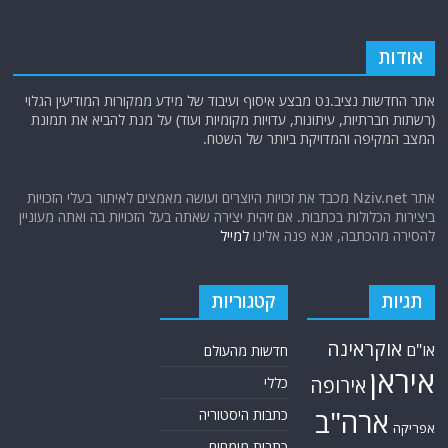
אודות
אתר החדשות נציב.נט מבצע איסוף ועיבוד של מידע ממקורות המודיעין הגלוי
(רשתות חברתיות, עיתונות, עדויות מקומיות ועוד) על מנת להביא את תמונת
המצב המקיפה והמדויקת ביותר של השטח.
אתר Nziv.net מכבד את זכויות היוצרים ועושה מאמצים לאיתור בעלי הזכויות
ביצירות הכלולות בכתבות. אם זיהית יצירה שאתה בעל הזכויות בה ואתה מעוניין
להסירה מהכתבה, אנא פנה אלינו
למייל
תגיות
קטגוריות
אוקראינה
או"ם
חדשות מהעולם
איראן
אירופה
כללי
ארה"ב
כתבות היסטוריה
אפריקה
כתבות מומחים