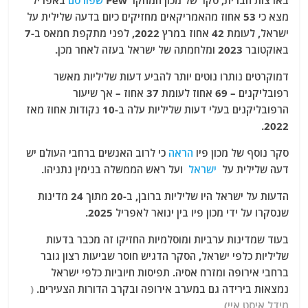
בארצות הברית, סקר של מכון המחקר Pew
שפורסם
באפריל
מצא כי 53 אחוז מהאמריקאים מחזיקים כיום בדעה שלילית על
ישראל, לעומת 42 אחוז במרץ 2022, לפני מתקפת חמאס ב-7
באוקטובר 2023 ומלחמתה של ישראל בעזה לאחר מכן.
דמוקרטים נותרו נוטים יותר להביע דעות שליליות מאשר
רפובליקנים – 69 אחוז לעומת 37 אחוז – אך שיעור
הרפובליקנים בעלי דעות שליליות עלה ב-10 נקודות אחוז מאז
2022.
סקר נוסף של מכון פיו
הראה
כי לרוב האנשים ברחבי העולם יש
דעה שלילית על
ישראל
ועל ראש הממשלה בנימין נתניהו.
הדעות על ישראל היו שליליות ברובן, ב-20 מתוך 24 מדינות
שנסקרו על ידי מכון פיו בין ינואר לאפריל 2025.
בעוד שמדינות ערביות ומוסלמיות החזיקו זה מכבר בדעות
שליליות כלפי ישראל, הסקר הדגיש חוסר שביעות רצון גובר
ברחבי אירופה ומזרח אסיה. תפיסות חיוביות כלפי ישראל
נמצאות בירידה גם במערב אירופה ובקרב הדורות הצעירים.
(
מידל איסט איי)