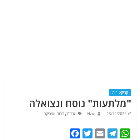
קריקטורות
"מלתעות" נוסח ונצואלה
,
23/12/2025
Nziv
ארה"ב
דרום אמריקה
F
T
E
T
W