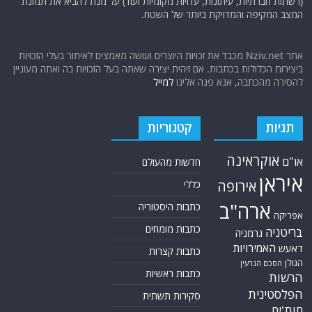
(רשתות חברתיות, עיתונות, עדויות מקומיות ועוד) על מנת להביא את תמונת
המצב המקיפה והמדויקת ביותר של השטח.
אתר Nziv.net מכבד את זכויות היוצרים ועושה מאמצים לאיתור בעלי הזכויות
ביצירות הכלולות בכתבות. אם זיהית יצירה שאתה בעל הזכויות בה ואתה מעוניין
להסירה מהכתבה, אנא פנה אלינו
למייל
תגיות
קטגוריות
אוקראינה
או"ם
חדשות מהעולם
איראן
אירופה
כללי
ארה"ב
כתבות היסטוריה
אפריקה
כתבות מומחים
בריטניה
גרמניה
האמירויות
דאעש
כתבות קצרות
הגולן
הסכם הגרעין
כתבות ראשיות
הרשות
הפלסטינית
סקירות תשתית
חות'ים