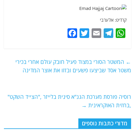
a
w
m
el
h
c
itt
ai
e
at
e
er
l
g
s
קרדיט: אלערבי
b
ra
A
F
T
E
T
W
o
m
p
a
w
m
el
h
o
p
c
itt
ai
e
at
k
e
er
l
g
s
←
המשטר הסורי במצוד פעיל חובק עולם אחרי בכירי
b
ra
A
משטר אסד שביצעו פשעים ובזזו את אוצר המדינה
o
m
p
o
p
רוסיה פורסת מערכת הגנ"א סינית בלייזר ,"הצייד השקט"
k
,בחזית האוקראינית
→
מדורי כתבות נוספים