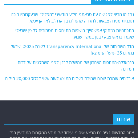
נתניהו מביא לפגישה עם טראמפ מידע מודיעיני "מפליל" שבעקבותיו הוכנו
תוכניות מגירה צבאיות למקרה שהמו"מ בין ארה"ב לאיראן ייכשל
התכתבויות מ"תיקי אפשטיין" חושפות התייחסות מסתורית לקצין ישראלי
שעמד בראש צבא לבנון במשך שבוע.
מדד השחיתות של Transparency International לשנת 2025: ישראל
במקום 35 -מעל הממוצע!
חיזבאללה-המחסום האחרון של ממשלת לבנון לפני השתלטות על דרום
המדינה
אינדונזיה אומרת שכוח שמירת השלום המוצע לעזה עשוי לכלול 20,000 חיילים
אודות
אתר החדשות נציב.נט מבצע איסוף ועיבוד של מידע ממקורות המודיעין הגלוי