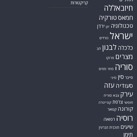
קריקטורות
חיזבאללה
חמאס
טורקיה
טכנולוגיה
ירדן
יוון
ישראל
כורדים
לבנון
כלכלה
לוב
מצרים
מרוקו
סוריה
סחר סמים
סין
סייבר
סיני
עזה
סעודיה
עירק
צבא סוריה
צרפת
חופשי
קונייטרה
קורונה
קטאר
רוסיה
רפואה
שיעים
תוכנית הגרעין
תימן