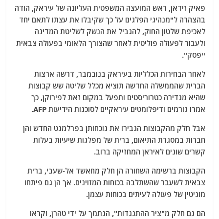
פאיק זידאן, ראש המועצה המשפטית העליונה של עיראק, הודה
בהצהרה ל"מנהיגי הפלגים על כך שקיבלו את עצתו לתאם יחד
לאכיפת שלטון החוק, להגביל את הנשק לשליטת המדינה
ולעבור לפעולה פוליטית לאחר שהצורך הלאומי בפעולה צבאית
ייפסק".
לאחר הבחירות הכלליות בעיראק בנובמבר, דרשה ארצות
הברית שהממשלה החדשה תוציא מכלל שליטה שש קבוצות
שהיא מגדירה כטרוריסטים ותפעל במקום זאת לפירוקן, כך
אמרו גורמים ודיפלומטים עיראקיים לסוכנות הידיעות AFP.
אבל חלק מהקבוצות הגבירו את נוכחותן בפרלמנט החדש והן
חברות במסגרת התיאום, ברית של מפלגות שיעיות בעלות
קשרים שונים לאיראן המחזיקה ברוב.
הקבוצות ברשימה השחורה הן חלק מחאשד אל-שעבי, ברית
צבאית לשעבר שהשתלבה בכוחות המזוינים. אך הן גם פיתחו
מוניטין של פעולה לעיתים בכוחות עצמן.
הם גם חלק מ"ציר ההתנגדות", הנתמך על ידי טהרן, וקראו