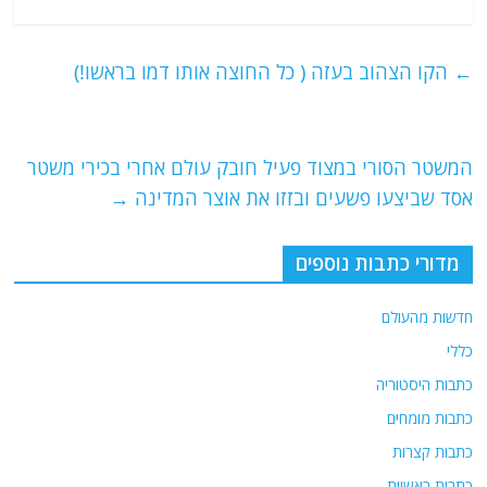
a
w
m
el
h
c
itt
ai
e
at
e
er
l
g
s
←
הקו הצהוב בעזה ( כל החוצה אותו דמו בראשו!)
b
ra
A
o
m
p
o
p
המשטר הסורי במצוד פעיל חובק עולם אחרי בכירי משטר
אסד שביצעו פשעים ובזזו את אוצר המדינה
→
k
מדורי כתבות נוספים
חדשות מהעולם
כללי
כתבות היסטוריה
כתבות מומחים
כתבות קצרות
כתבות ראשיות