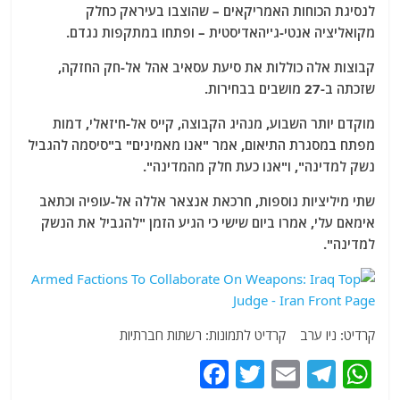
לנסיגת הכוחות האמריקאים – שהוצבו בעיראק כחלק
מקואליציה אנטי-ג'יהאדיסטית – ופתחו במתקפות נגדם.
קבוצות אלה כוללות את סיעת עסאיב אהל אל-חק החזקה,
שזכתה ב-27 מושבים בבחירות.
מוקדם יותר השבוע, מנהיג הקבוצה, קייס אל-ח'זאלי, דמות
מפתח במסגרת התיאום, אמר "אנו מאמינים" ב"סיסמה להגביל
נשק למדינה", ו"אנו כעת חלק מהמדינה".
שתי מיליציות נוספות, חרכאת אנצאר אללה אל-עופיה וכתאב
אימאם עלי, אמרו ביום שישי כי הגיע הזמן "להגביל את הנשק
למדינה".
קרדיט: ניו ערב קרדיט לתמונות: רשתות חברתיות
F
T
E
T
W