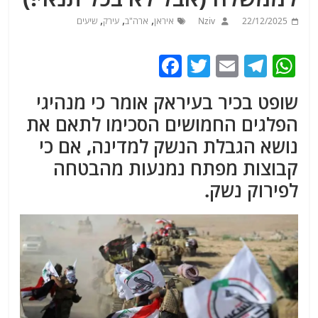
,
,
,
22/12/2025
Nziv
איראן
ארה"ב
עירק
שיעים
F
T
E
T
W
a
w
m
el
h
שופט בכיר בעיראק אומר כי מנהיגי
c
itt
ai
e
at
הפלגים החמושים הסכימו לתאם את
e
er
l
g
s
נושא הגבלת הנשק למדינה, אם כי
b
ra
A
קבוצות מפתח נמנעות מהבטחה
o
m
p
לפירוק נשק.
o
p
k