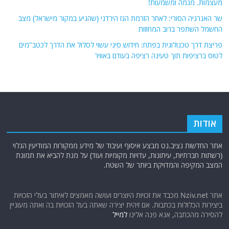
מעצמות. מגמה ומשמעות!
שר האנרגיה הסורי: לאחר הזרמת הגז הירדני (שהגיע במקור מישראל) מצב
החשמל השתפר ברוב המחוזות
פריצת דרך טכנולוגית בפתח: חידוש סיני עשוי לסלול את הדרך לכטב"מים
לטוס ברציפות תוך טעינה רציפה בעודם באוויר
אודות
אתר החדשות נציב.נט מבצע איסוף ועיבוד של מידע ממקורות המודיעין הגלוי
(רשתות חברתיות, עיתונות, עדויות מקומיות ועוד) על מנת להביא את תמונת
המצב המקיפה והמדויקת ביותר של השטח.
אתר Nziv.net מכבד את זכויות היוצרים ועושה מאמצים לאיתור בעלי הזכויות
ביצירות הכלולות בכתבות. אם זיהית יצירה שאתה בעל הזכויות בה ואתה מעוניין
להסירה מהכתבה, אנא פנה אלינו
למייל