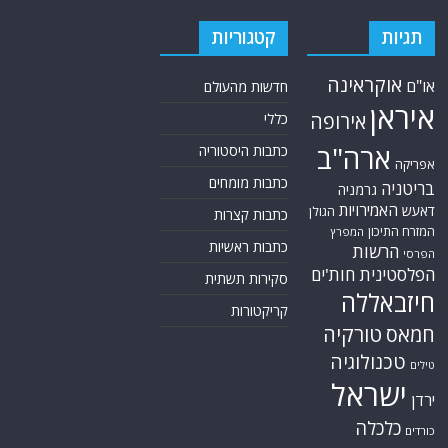
תגיות
קטגוריות
אוקראינה
או"ם
חדשות מהעולם
איראן
אירופה
כללי
ארה"ב
כתבות היסטוריה
אפריקה
כתבות מומחים
בריטניה
גרמניה
האמירויות
דאעש
הגולן
כתבות קצרות
המזרח התיכון
המפרץ
כתבות ראשיות
הרשות
הפרסי
הפלסטינית
חות'ים
סקירות תשתית
חיזבאללה
קריקטורות
טורקיה
חמאס
טכנולוגיה
טילים
ישראל
ירדן
כלכלה
כורדים