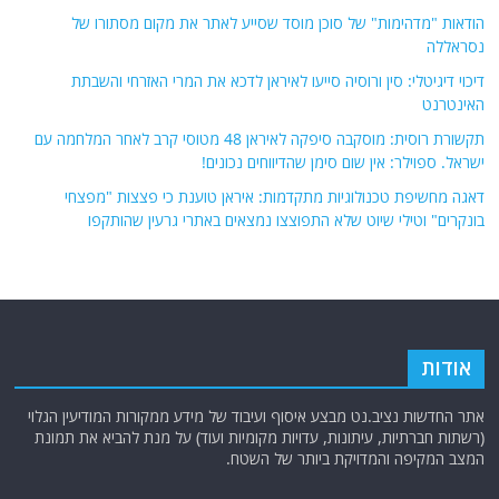
הודאות "מדהימות" של סוכן מוסד שסייע לאתר את מקום מסתורו של
נסראללה
דיכוי דיגיטלי: סין ורוסיה סייעו לאיראן לדכא את המרי האזרחי והשבתת
האינטרנט
תקשורת רוסית: מוסקבה סיפקה לאיראן 48 מטוסי קרב לאחר המלחמה עם
ישראל. ספוילר: אין שום סימן שהדיווחים נכונים!
דאגה מחשיפת טכנולוגיות מתקדמות: איראן טוענת כי פצצות "מפצחי
בונקרים" וטילי שיוט שלא התפוצצו נמצאים באתרי גרעין שהותקפו
אודות
אתר החדשות נציב.נט מבצע איסוף ועיבוד של מידע ממקורות המודיעין הגלוי
(רשתות חברתיות, עיתונות, עדויות מקומיות ועוד) על מנת להביא את תמונת
המצב המקיפה והמדויקת ביותר של השטח.