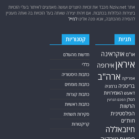
אתר Nziv.net מכבד את זכויות היוצרים ועושה מאמצים לאיתור בעלי הזכויות
ביצירות הכלולות בכתבות. אם זיהית יצירה שאתה בעל הזכויות בה ואתה מעוניין
להסירה מהכתבה, אנא פנה אלינו
למייל
תגיות
קטגוריות
אוקראינה
או"ם
חדשות מהעולם
איראן
אירופה
כללי
ארה"ב
כתבות היסטוריה
אפריקה
כתבות מומחים
בריטניה
גרמניה
האמירויות
דאעש
כתבות קצרות
הגולן
הסכם הגרעין
כתבות ראשיות
הרשות
הפלסטינית
סקירות תשתית
חות'ים
קריקטורות
חיזבאללה