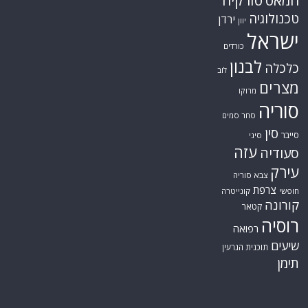
חמאס
טורקיה
טכנולוגיה
ירדן
יוון
ישראל
כורדים
לבנון
כלכלה
לוב
מצרים
מרוקו
סוריה
סחר סמים
סין
סייבר
סיני
עזה
סעודיה
עירק
צבא סוריה
צרפת
חופשי
קונייטרה
קורונה
קטאר
רוסיה
רפואה
שיעים
תוכנית הגרעין
תימן