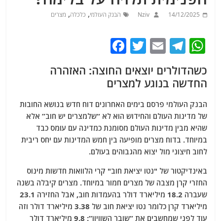
,
,
14/12/2025
Nziv
הבנק העולמי
כלכלה
מצרים
F
T
E
T
W
a
w
m
el
h
כשהדולרים יוצאים החוצה: האזהרה
c
itt
ai
e
at
החדשה בנוגע למצרים
e
er
l
g
s
b
ra
A
הבנק העולמי פרסם בימים האחרונים דוח חדש בנושא החובות
של מדינות העולם והחידוש הוא לא “שלמצרים יש חוב” אלא
o
m
p
שהיא מבין מדינות העולם מסומנת כמדינה עם עומס כבד
o
p
במיוחד. בדוח מצרים מופיעה בין חמש המדינות עם יחס ריבית
k
לחוב חיצוני מול יצוא מהגבוהים בעולם.
באינדיקטור של "נטו יציאת חוב" קרי הלוואות חדשות מינוס
החזרי קרן מצבה של מצרים חמור במיוחד. מצרים קיבלה בשנה
שעברה 18.2 מיליארד דולר בהעמדות חוב, אבל החזירה 23.1
מיליארד קרן כלומר נטו יציאת חוב של 3.38 מיליארד דולר וזה
עוד לפני שמחשבים את ”שובר השוויון”: 9.8 מיליארד דולר