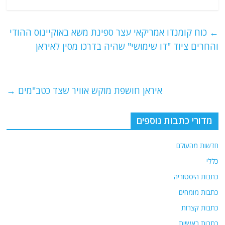
a
w
m
el
h
c
itt
ai
e
at
e
er
l
g
s
←
כוח קומנדו אמריקאי עצר ספינת משא באוקיינוס ההודי
b
ra
A
והחרים ציוד "דו שימושי" שהיה בדרכו מסין לאיראן
o
m
p
o
p
איראן חושפת מוקש אוויר שצד כטב"מים
→
k
מדורי כתבות נוספים
חדשות מהעולם
כללי
כתבות היסטוריה
כתבות מומחים
כתבות קצרות
כתבות ראשיות