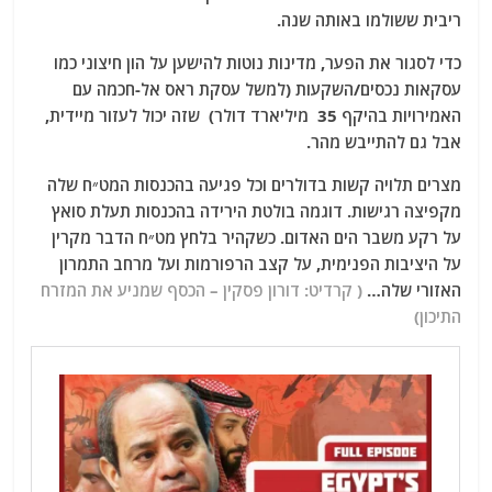
ריבית ששולמו באותה שנה.
כדי לסגור את הפער, מדינות נוטות להישען על הון חיצוני כמו
עסקאות נכסים/השקעות (למשל עסקת ראס אל-חכמה עם
האמירויות בהיקף 35 מיליארד דולר) שזה יכול לעזור מיידית,
אבל גם להתייבש מהר.
מצרים תלויה קשות בדולרים וכל פגיעה בהכנסות המט״ח שלה
מקפיצה רגישות. דוגמה בולטת הירידה בהכנסות תעלת סואץ
על רקע משבר הים האדום. כשקהיר בלחץ מט״ח הדבר מקרין
על היציבות הפנימית, על קצב הרפורמות ועל מרחב התמרון
האזורי שלה…
( קרדיט: דורון פסקין – הכסף שמניע את המזרח
התיכון)