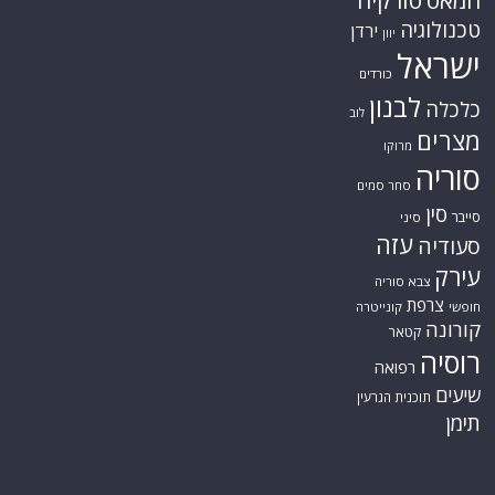
חמאס
טורקיה
טכנולוגיה
ירדן
יוון
ישראל
כורדים
לבנון
כלכלה
לוב
מצרים
מרוקו
סוריה
סחר סמים
סין
סייבר
סיני
עזה
סעודיה
עירק
צבא סוריה
צרפת
חופשי
קונייטרה
קורונה
קטאר
רוסיה
רפואה
שיעים
תוכנית הגרעין
תימן