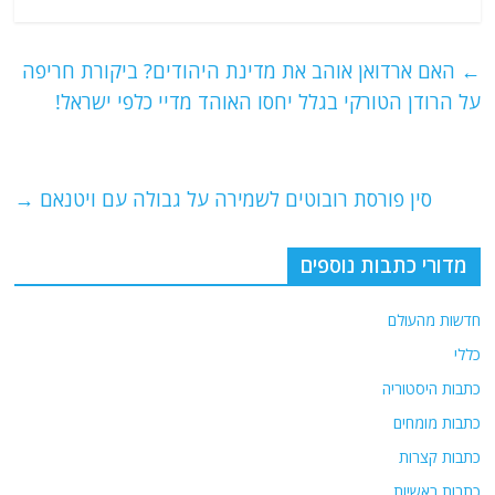
a
w
m
el
h
c
itt
ai
e
at
e
er
l
g
s
←
האם ארדואן אוהב את מדינת היהודים? ביקורת חריפה
b
ra
A
על הרודן הטורקי בגלל יחסו האוהד מדיי כלפי ישראל!
o
m
p
o
p
סין פורסת רובוטים לשמירה על גבולה עם ויטנאם
→
k
מדורי כתבות נוספים
חדשות מהעולם
כללי
כתבות היסטוריה
כתבות מומחים
כתבות קצרות
כתבות ראשיות