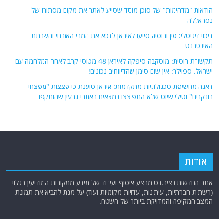
הודאות "מדהימות" של סוכן מוסד שסייע לאתר את מקום מסתורו של
נסראללה
דיכוי דיגיטלי: סין ורוסיה סייעו לאיראן לדכא את המרי האזרחי והשבתת
האינטרנט
תקשורת רוסית: מוסקבה סיפקה לאיראן 48 מטוסי קרב לאחר המלחמה עם
ישראל. ספוילר: אין שום סימן שהדיווחים נכונים!
דאגה מחשיפת טכנולוגיות מתקדמות: איראן טוענת כי פצצות "מפצחי
בונקרים" וטילי שיוט שלא התפוצצו נמצאים באתרי גרעין שהותקפו
אודות
אתר החדשות נציב.נט מבצע איסוף ועיבוד של מידע ממקורות המודיעין הגלוי
(רשתות חברתיות, עיתונות, עדויות מקומיות ועוד) על מנת להביא את תמונת
המצב המקיפה והמדויקת ביותר של השטח.