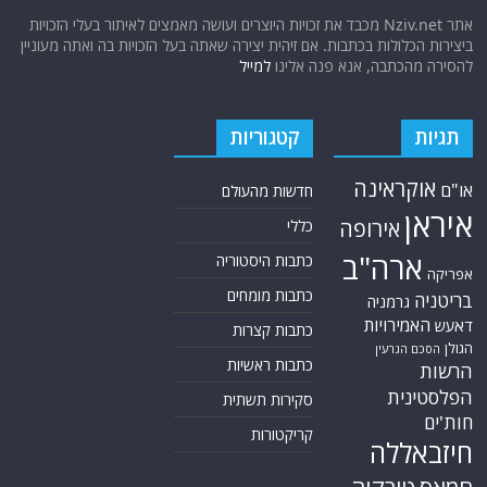
אתר Nziv.net מכבד את זכויות היוצרים ועושה מאמצים לאיתור בעלי הזכויות
ביצירות הכלולות בכתבות. אם זיהית יצירה שאתה בעל הזכויות בה ואתה מעוניין
להסירה מהכתבה, אנא פנה אלינו
למייל
תגיות
קטגוריות
אוקראינה
או"ם
חדשות מהעולם
איראן
אירופה
כללי
ארה"ב
כתבות היסטוריה
אפריקה
כתבות מומחים
בריטניה
גרמניה
האמירויות
דאעש
כתבות קצרות
הגולן
הסכם הגרעין
כתבות ראשיות
הרשות
הפלסטינית
סקירות תשתית
חות'ים
קריקטורות
חיזבאללה