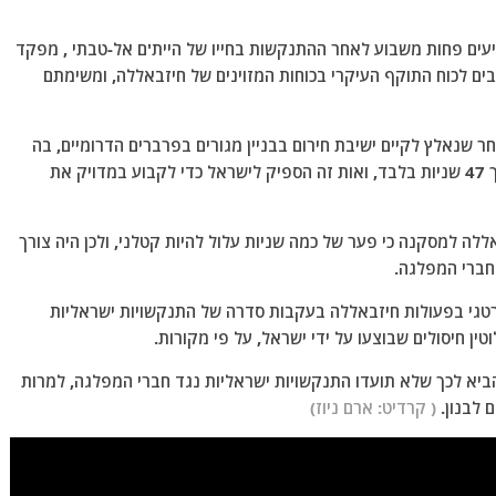
עים פחות משבוע לאחר ההתנקשות בחייו של היית'ם אל-טבתי , מפקד
בים לכוח התוקף העיקרי בכוחות המזוינים של חיזבאללה, ומשימתם
ר שנאלץ לקיים ישיבת חירום בבניין מגורים בפרברים הדרומיים, בה
נכחו 11 אנשים. אחד מהם השתמש בטלפון יחיד במשך 47 שניות בלבד, ואות זה הספיק לישראל כדי לקבוע במדויק את
 למסקנה כי פער של כמה שניות עלול להיות קטלני, ולכן היה צורך
וחברי המפלגה.
טגי בפעולות חיזבאללה בעקבות סדרה של התנקשויות ישראליות
טין חיסולים שבוצעו על ידי ישראל, על פי מקורות.
הביא לכך שלא תועדו התנקשויות ישראליות נגד חברי המפלגה, למרות
 לבנון.
( קרדיט: ארם ניוז)