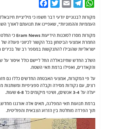
F
T
E
T
W
a
w
m
el
h
מקורות לבנוניים יודעי דבר חשפו כי מיליציית חיזב
c
itt
ai
e
at
העממיות וההמוניות", שאפיינו את תנועתם לאורך הש
e
er
l
g
s
מקורות מסרו 
b
ra
A
החמרת אמצעי הביטחון בכל הקשור לכיווני פעולה של
o
m
p
ישראליות שהובילו להתנקשות במספר רב של בכירים 
o
p
השלב החדש שחיזבאללה החל ליישם כולל איסור על שי
k
והקאדרים, ואפילו ברמת תאי השטח.
על פי המקורות, אמצעי האבטחה החדשים כללו גם חזר
רצים, עם נקודות מסירה וקבלה ספציפיות ומשתנות מ
יעלה על 3-4 אנשים), ושינוי מיקומים כל 6-8 שעות.
ברמת תנועות תאי המפלגה, תאים אלה אורגנו מחדש, כ
תוך הפרדה מוחלטת בין הזרוע הצבאית והפוליטית.