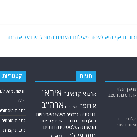
כוננת אף היא לאסור פעילות האחים המוסלמים על אדמתה
→
תגיות
קטגוריות
יעין הגלוי
איראן
חדשות מהעולם
אוקראינה
או"ם
א את תמונת המצב
כללי
ארה"ב
אירופה
אפריקה
כתבות היסטוריה
בריטניה
האמירויות
גרמניה
דאעש
בעלי הזכויות
כתבות מומחים
המזרח התיכון
המפרץ הפרסי
הגולן
אתה מעוניין
הרשות הפלסטינית
חות'ים
כתבות קצרות
חיזבאללה
חמאס