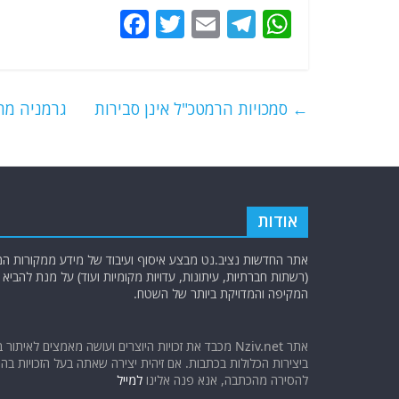
F
T
E
T
W
a
w
m
el
h
c
itt
ai
e
at
e
er
l
g
s
←
סמכויות הרמטכ"ל אינן סבירות
גרמניה מת
b
ra
A
o
m
p
o
p
k
אודות
אתר החדשות נציב.נט מבצע איסוף ועיבוד של מידע ממקורות המוד
(רשתות חברתיות, עיתונות, עדויות מקומיות ועוד) על מנת להבי
המקיפה והמדויקת ביותר של השטח.
אתר Nziv.net מכבד את זכויות היוצרים ועושה מאמצים לאיתור 
ביצירות הכלולות בכתבות. אם זיהית יצירה שאתה בעל הזכויות בה ו
להסירה מהכתבה, אנא פנה אלינו
למייל