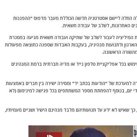
אללה החלה ליישם אסטרטגיה חדשה הכוללת מעבר מדפוס "ההפגנות
נים האחרונות, לשלב של עבודה חשאית.
לסוכנות הידיעות Eram News כי החלטת המיליציה לעבור לשלב של שתיקה ועבודה חשאית מגיעה במסגרת
 הארגון ולתנועות מנהיגיה, בעקבות האבדות שספגה כתוצאה מפעולות
מהשורה הראשונה.
מוש בכל אפליקציית טלפון נייד או מדיה חברתית ברמת המנהיגים
ה למערכת של "הודעות בכתב יד" ומסירה ישירה בין חברים באמצעות
די יום, בנוסף להפחתת מספר המשתתפים בכל פגישה למינימום (לא
ך שאיש לא ידע על תנועותיהם מלבד מנהיגם הישיר ושניים מעמיתיו,