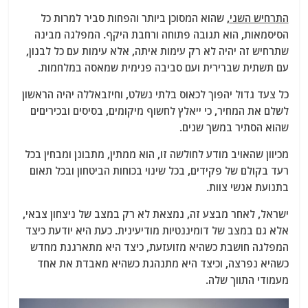
התרחיש השני
, שהוא המסוכן ביותר והפחות סביר למרות כל
הסיסמאות, הוא תגובה פתוחה ורחבת היקף. המפלגה מבינה
שתרחיש זה יהיה לא רק עימות איתה, אלא עימות עם כל לבנון,
עם תשתית שברירית ועם סביבה פנימית שמאסה במלחמות.
כל צעד גדול יהפוך לכאוס בלתי נשלט, וחיזבאללה יהיה הראשון
לשלם את המחיר, כי ייאלץ לחשוף מיקומים, בסיסים ובכיריםים
שהוא הסתיר במשך שנים.
מכיוון שהאויב מודע לחולשה זו, הוא ממתין, מתבונן ומבחין בכל
רעד בקולם של פקידים, בכל שינוי בכוחות הביטחון ובכל תאום
בתנועת אנשי צוות.
ישראל, לאחר מבצע זה, נמצאת לא רק במצב של ניצחון צבאי,
אלא גם במצב של דומיננטיות מודיעינית. כעת היא יודעת כיצד
המפלגה חושבת כשהיא מזועזעת, כיצד היא מתארגנת מחדש
כשהיא נפרצה, וכיצד היא מתנהגת כשהיא מאבדת את אחד
מעמודי התווך שלה.