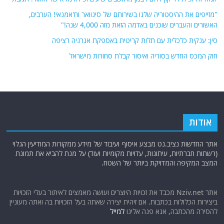
"מזייפים את ההיסטוריה שלנו בשירותם של סינוואר וח'אמנאי! הערבים,
האשורים והעברים שוכנים באדמה הזאת מזה 4,000 שנה!"
סין: ענקית כלכלית עם תלות קריטית באספקת אנרגיה רציפה
חוק המכס החדש בסוריה ואיסור קבלת סחורות מישראל
אודות
אתר החדשות נציב.נט מבצע איסוף ועיבוד של מידע ממקורות המודיעין הגלוי
(רשתות חברתיות, עיתונות, עדויות מקומיות ועוד) על מנת להביא את תמונת
המצב המקיפה והמדויקת ביותר של השטח.
אתר Nziv.net מכבד את זכויות היוצרים ועושה מאמצים לאיתור בעלי הזכויות
ביצירות הכלולות בכתבות. אם זיהית יצירה שאתה בעל הזכויות בה ואתה מעוניין
להסירה מהכתבה, אנא פנה אלינו
למייל