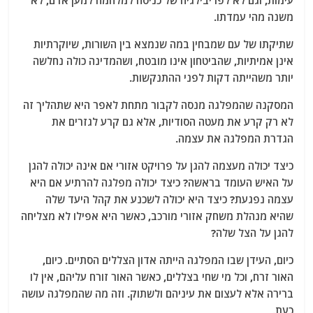
משנה מהי עמדתו.
שתיקתו של עם שמבחין במה שנמצא בין השורות, שיוקרתיות
אינן אמיתיות, שהביטחון אינו מובטח, ושהמדינה כולה נחלשה
יותר משהייתה דקות לפני ההתנקשות.
המסקנה שהמפלגה מנסה לקבור מתחת לאפר היא שתהליך זה
לא רק קרע את מעטה הסודיות, אלא גם קרע לגזרים את
הגדרת המפלגה את עצמה.
כיצד יכולה מעצמה להגן על פרויקט אזורי אם אינה יכולה להגן
על האיש העומד בראשה? כיצד יכולה מפלגה להרתיע אם היא
עצמה נפגעת? כיצד היא יכולה לשכנע את קהל היעד שלה
שהיא מנהלת משחק אזורי מורכב, כאשר היא אפילו לא מצליחה
להגן על הצל שלה?
כיום, העידן שבו המפלגה הייתה אדון הצללים הסתיים. כיום,
האור זרח, וכל מי שחי בצללים, כאשר האור זורח עליהם, אין לו
ברירה אלא לעצום את עיניהם ולשתוק. וזה מה שהמפלגה עושה
כעת.