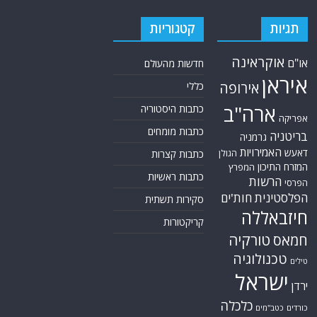
תגיות
קטגוריות
אוקראינה
או"ם
חדשות מהעולם
איראן
אירופה
כללי
ארה"ב
כתבות היסטוריה
אפריקה
כתבות מומחים
בריטניה
גרמניה
האמירויות
דאעש
הגולן
כתבות קצרות
המזרח התיכון
המפרץ
כתבות ראשיות
הרשות
הפרסי
הפלסטינית
חות'ים
סקירות תשתית
חיזבאללה
קריקטורות
טורקיה
חמאס
טכנולוגיה
טילים
ישראל
ירדן
כלכלה
כורדים
כטב"מים