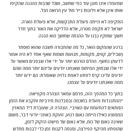
שמעמדו אינו מוגן עוד כפי שחשב, ושכל שכבות ההגנה שהקיפו
אותו אינן אלא וילונות נייר מול עין הרואה הכל.
התקיפה לא הייתה פעולת התנקשות, אלא פעולת הארה.
ישראל לא תקפה מטרה, אלא הדליקה את האור בתוך חדר
חשוך שחוקיו נבנו על ההנחה שחושך הוא הגנה.
ברגע שהמקום הואר, כל מה שהחבורה חשבה שהוא מוסתר
(שבילים, קווים, מקומות, תנועות ושמות שאף אחד לא היה אמור
לדעת) נחשף. ההלם הורגש יותר על ידי אלו שבפנים מאשר על
ידי אלו שבחוץ; המיתוס שאנחנו יודעים עליהם יותר ממה שהם
יודעים עלינו קרס לפתע לאמת גלויה שאומרת: הם ידעו יותר
ממה שאנחנו יודעים על עצמנו.
בתוך כל המהפך הזה, פרסם עמאר הצהרה מקפיאה:
"ההתנגדות פועלת בחוכמה ובסבלנות מירביות ותקבע את הזמן
המתאים להתעמת עם האויב". הצהרה זו, שעוברת ליד המאזין
הממוצע כאילו הייתה נאום רגוע, זועקת באוזני יודעי דבר, משום
שאינה נאום של כוח, אלא נאום של מישהו הזקוק לזמן,
שהופתע מהיקף הפירצה, ומנסה לקנות זמן כדי לבנות מחדש