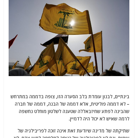
בינתיים, לבנון עומדת בלב הסערה הזו, צופה בדממה במתרחש
– לא דממה פוליטית, אלא דממה של הבנה, דממה של חברה
שהבינה לפתע שחיזבאללה שטענה לשלטון מוחלט נחשפה
לרמה שאיש לא יכול היה לדמיין.
שתיקתה של מדינה שיודעת זאת אינה זוכה לפריבילגיה של
עימות, וגם לא לפריבילגיה של כניסה למלחמה למען אדם, לא