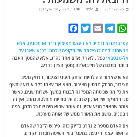
,
,
23/11/2025
Nziv
חיזבאללה
ישראל
לבנון
F
T
E
T
W
a
w
m
el
h
הפרברים הדרומיים לא זועזעו מפיצוץ דירה או מכונית, אלא
c
itt
ai
e
at
ממשהו שדמה לנפילתה של תקופה שלמה. ברגע שאבו עלי
e
er
l
g
s
אל-טבטבאי
נפל , לא רק אדם אחד נהרג, אלא שהמסך העבה
b
ra
A
ביותר במבנה של חיזבאללה (מסך הצל) נקרע.
o
m
p
האיש שאמור היה לחיות הרחק מעיני הציבור, הרחק מעיני
o
p
הציבור, הרחק מדמיון הציבור, מצא את עצמו בלב אירוע שחשף
את כל מה שניסתה המפלגה לבנות במשך עשרות שנים. כאשר
k
סגן המפקד של ארגון שנבנה על סודיות מוחלטת נהרג, אין זה
אומר שהאויב הגיע אליו; זה אומר שהוא היה שם כל הזמן, צפה
מבפנים, נושם את האוויר ממש של אותה מערכת.
אם האדם מספר 2 נהרג בדיוק כזה, פירוש הדבר שהאדם
הראשון עצמו חי כעת במעגל בעל חשיפה חסרת תקדים,