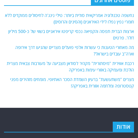
אתר Nziv.net מכבד את זכויות היוצרים ועושה מאמצים לאיתור בעלי הזכויות
ביצירות הכלולות בכתבות. אם זיהית יצירה שאתה בעל הזכויות בה ואתה מעוניין
להסירה מהכתבה, אנא פנה אלינו
למייל
תגיות
קטגוריות
אוקראינה
או"ם
חדשות מהעולם
איראן
אירופה
כללי
ארה"ב
כתבות היסטוריה
אפריקה
כתבות מומחים
בריטניה
גרמניה
האמירויות
דאעש
הגולן
כתבות קצרות
המזרח התיכון
המפרץ
כתבות ראשיות
הרשות
הפרסי
הפלסטינית
חות'ים
סקירות תשתית
חיזבאללה
קריקטורות
טורקיה
חמאס