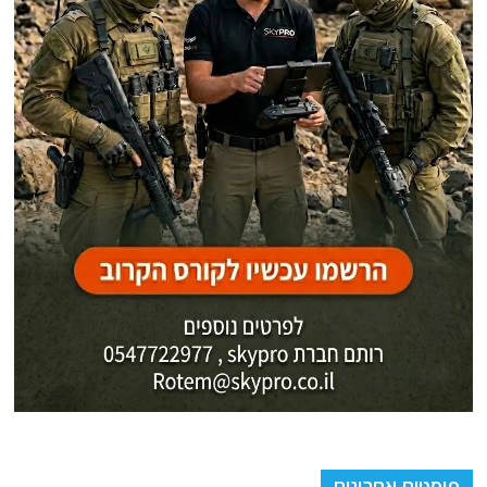
חומרי נפץ נפלו לידי האיראנים (והסינים והרוסים)
ארצות הברית תפסה והקפיאה נכסי קריפטו איראניים בשווי של כ-500 מיליון
דולר. פרטים
מה מאחורי הטענות כי עשרות אלפי פועלים מצריים שהגיעו דרך אירופה
וארה"ב עובדים בישראל?
רכבת אווירית "מיסתורית" מקהיר לסודאן מצביעה על מעורבות צבאית מצרית
הולכת ומעמיקה באזורי עימות באפריקה
מצרים "משתעשעת" ברעיון השמדת הסכר האתיופי. מומחים מזהירים מפני
קטסטרופה ומלחמה אזורית באפריקה!
אודות
אתר החדשות נציב.נט מבצע איסוף ועיבוד של מידע ממקורות המודיעין הגלוי
(רשתות חברתיות, עיתונות, עדויות מקומיות ועוד) על מנת להביא את תמונת
המצב המקיפה והמדויקת ביותר של השטח.