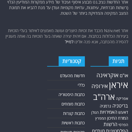
טכנולוגיה
טילים
ישראל
ירדן
כלכלה
כורדים
כטב"מים
לבנון
מצרים
סוריה
סחר סמים
סין
סייבר
סיני
עזה
סעודיה
עירק
צבא סוריה חופשי
צרפת
קונייטרה
קורונה
קטאר
רוסיה
רפואה
שיעים
תוכנית הגרעין
תימן