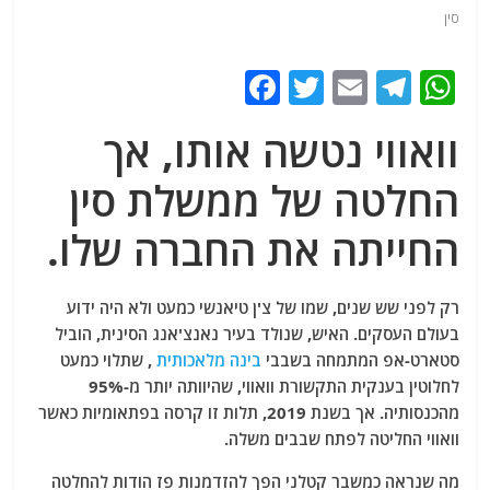
סין
F
T
E
T
W
a
w
m
el
h
וואווי נטשה אותו, אך
c
itt
ai
e
at
e
er
l
g
s
החלטה של ​​ממשלת סין
b
ra
A
החייתה את החברה שלו.
o
m
p
o
p
רק לפני שש שנים, שמו של צ'ן טיאנשי כמעט ולא היה ידוע
k
בעולם העסקים. האיש, שנולד בעיר נאנצ'אנג הסינית, הוביל
סטארט-אפ המתמחה בשבבי
בינה מלאכותית
, שתלוי כמעט
לחלוטין בענקית התקשורת וואווי, שהיוותה יותר מ-95%
מהכנסותיה. אך בשנת 2019, תלות זו קרסה בפתאומיות כאשר
וואווי החליטה לפתח שבבים משלה.
מה שנראה כמשבר קטלני הפך להזדמנות פז הודות להחלטה