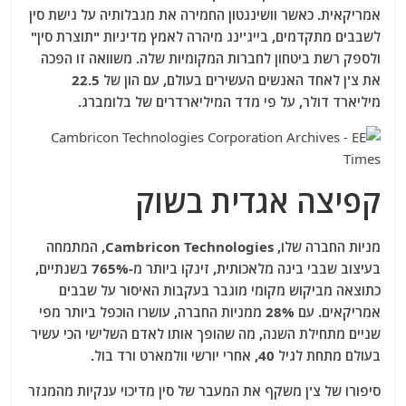
אמריקאית. כאשר וושינגטון החמירה את מגבלותיה על גישת סין
לשבבים מתקדמים, בייג'ינג מיהרה לאמץ מדיניות "תוצרת סין"
ולספק רשת ביטחון לחברות המקומיות שלה. משוואה זו הפכה
את צ'ן לאחד האנשים העשירים בעולם, עם הון של 22.5
מיליארד דולר, על פי מדד המיליארדרים של בלומברג.
קפיצה אגדית בשוק
מניות החברה שלו, Cambricon Technologies, המתמחה
בעיצוב שבבי בינה מלאכותית, זינקו ביותר מ-765% בשנתיים,
כתוצאה מביקוש מקומי מוגבר בעקבות האיסור על שבבים
אמריקאים. עם 28% ממניות החברה, עושרו הוכפל ביותר מפי
שניים מתחילת השנה, מה שהופך אותו לאדם השלישי הכי עשיר
בעולם מתחת לגיל 40, אחרי יורשי וולמארט ורד בול.
סיפורו של צ'ן משקף את המעבר של סין מדיכוי ענקיות מהמגזר