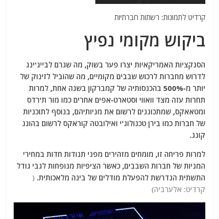
קרדיט לתמונות: רשתות חברתיות
ביקוש מקומי נפיץ
הסנקציות האמריקאיות יצרו פער בשוק, מה שגרם לבייג'ינג
לדרוש מחברות לרכוש שבבים מקומיים, מה שהוביל לזינוק של
יותר מ-500% בהכנסותיה של קמברקון בשנה אחת, למרות
תחרות עזה מצד וואווי וסטארט-אפים אחרים כמו מור ת'רדס
ומטאאקס, שמתכוננים לרשום את מניותיהם, בנוסף לתוכניות
של חברות כמו בירן טכנולוג'י ואילובטה קוראקס לרשום בהונג
קונג.
למרות פריחה זו, מומחים מזהירים מפני תנודות חדות במחירי
המניות של חברות השבבים, כאשר הציפיות מנופחות לגבי גודל
התשתית הנדרשת להפעלת מודלים של בינה מלאכותית.
(
קרדיט: אלערביה)